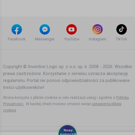
15 lat temu
•
2,739 wyświetleń
Teledyski i Muzyka
2Pac - Unconditional Love HD
9 lat temu
•
1,789 wyświetleń
Facebook
Messenger
YouTube
Instagram
TikTok
Teledyski i Muzyka
Copyright © Inventive Logic sp. z o.o. sp. k. 2008 - 2026. Wszelkie
prawa zastrzeżone. Korzystanie z serwisu oznacza akceptację
Makoto - Without You (feat. Karina
regulaminu. Portal nie ponosi odpowiedzialności za publikowane
Ramage)
treści użytkowników!
4 lata temu
•
895 wyświetleń
Teledyski i Muzyka
Strona korzysta z plików cookies w celu realizacji usług i zgodnie z
Polityką
Prywatności.
W każdej chwili możesz zmienić swoje
ustawienia plików
cookies
Mamadee - Who I Am - feat. Born Free
, Pyton, Hurricane [Official video]
10 lat temu
•
1,884 wyświetleń
Nowy
pomocnik