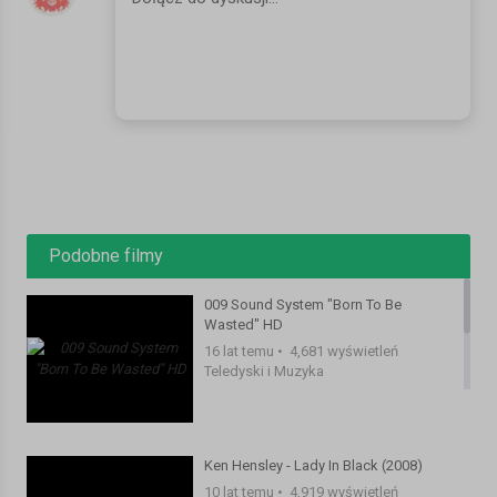
Podobne filmy
009 Sound System "Born To Be
Wasted" HD
16 lat temu
•
4,681 wyświetleń
Teledyski i Muzyka
Ken Hensley - Lady In Black (2008)
10 lat temu
•
4,919 wyświetleń