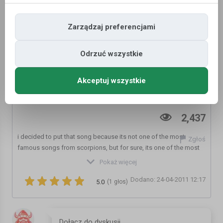
Zarządzaj preferencjami
Odrzuć wszystkie
Akceptuj wszystkie
Born to touch your feelings - Scorpions
2,437
i decided to put that song because its not one of the most
Zgłoś
famous songs from scorpions, but for sure, its one of the most
beautiful !!
Pokaż więcej
Kategoria:
Teledyski i Muzyka
Dodano: 24-04-2011 12:17
5.0
(1 głos)