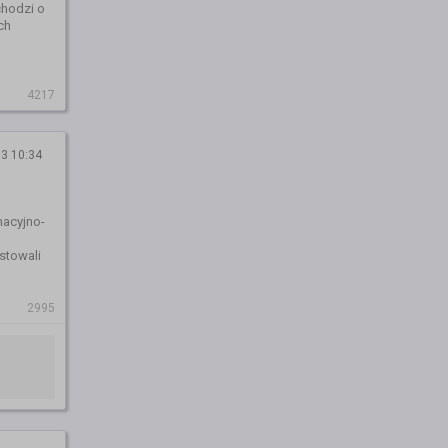
chodzi o
ch
4217
3 10:34
macyjno-
stowali
2995