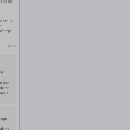
3 09:55
kosztuje
o,
którego
4516
le
e jest
się, że
apo je
atego
ak jak