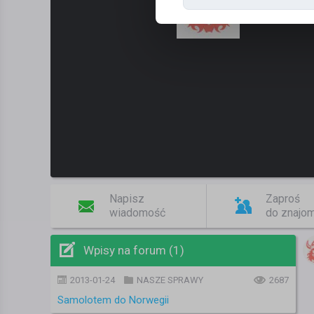
Napisz
Zaproś
wiadomość
do znajo
Wpisy na forum (1)
2013-01-24
NASZE SPRAWY
2687
Samolotem do Norwegii