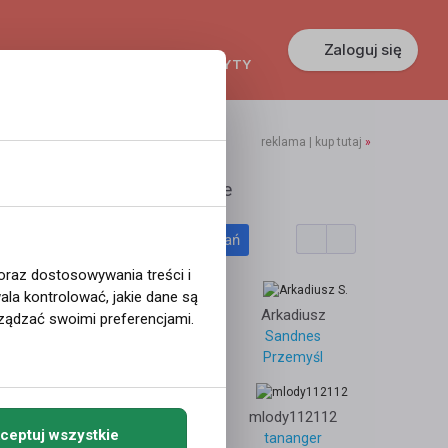
Zaloguj się
KREDYTY
GŁOSZENIA
PRACA
reklama | kup tutaj
»
orwegia
Polecane profile
Filtr wyszukiwań
Gdańsk
 oraz dostosowywania treści i
la kontrolować, jakie dane są
-
agnieszka
Arkadiusz
ządzać swoimi preferencjami.
moss
Sandnes
Mirostowice Dolne
Przemyśl
1
5934
Marek
mlody112112
ceptuj wszystkie
Oslo
tananger