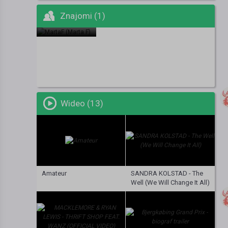
Znajomi (1)
Marta F
Wideo (13)
Amateur
SANDRA KOLSTAD - The
Well (We Will Change It All)