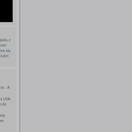
apadu z
roni
nia się
 ludzi
oc...A
la USA-
p do
się
we