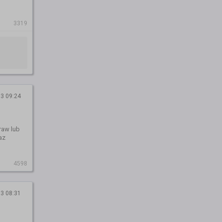
3319
3 09:24
raw lub
az
4598
3 08:31