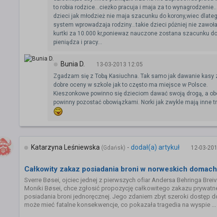
to robia rodzice...cieżko pracuja i maja za to wynagrodzenie..
dzieci jak młodzież nie maja szacunku do korony,wiec dlateg
system wprowadzaja rodziny...takie dzieci póżniej nie zawoła
kurtki za 10.000 kr,poniewaz nauczone zostana szacunku d
pieniądza i pracy...
Bunia D.
13-03-2013 12:05
Zgadzam się z Tobą Kasiuchna. Tak samo jak dawanie kasy 
dobre oceny w szkole jak to często ma miejsce w Polsce.
Kieszonkowe powinno się dzieciom dawać swoją drogą, a ob
powinny pozostać obowiązkami. Norki jak zwykle mają inne t
Katarzyna Leśniewska
-
dodał(a) artykuł
(Gdańsk)
12-03-201
Całkowity zakaz posiadania broni w norweskich domac
Sverre Bøsei, ojciec jednej z pierwszych ofiar Andersa Behringa Breiv
Moniki Bøsei, chce zgłosić propozycję całkowitego zakazu prywat
posiadania broni jednoręcznej. Jego zdaniem zbyt szeroki dostęp d
może mieć fatalne konsekwencje, co pokazała tragedia na wyspie ...