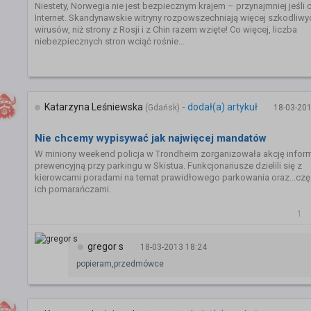
Niestety, Norwegia nie jest bezpiecznym krajem – przynajmniej jeśli 
Internet. Skandynawskie witryny rozpowszechniają więcej szkodliwy
wirusów, niż strony z Rosji i z Chin razem wzięte! Co więcej, liczba
niebezpiecznych stron wciąć rośnie...
Katarzyna Leśniewska
-
dodał(a) artykuł
(Gdańsk)
18-03-201
Nie chcemy wypisywać jak najwięcej mandatów
W miniony weekend policja w Trondheim zorganizowała akcję infor
prewencyjną przy parkingu w Skistua. Funkcjonariusze dzielili się z
kierowcami poradami na temat prawidłowego parkowania oraz...czę
ich pomarańczami.
1
gregor s
18-03-2013 18:24
popieram,przedmówce