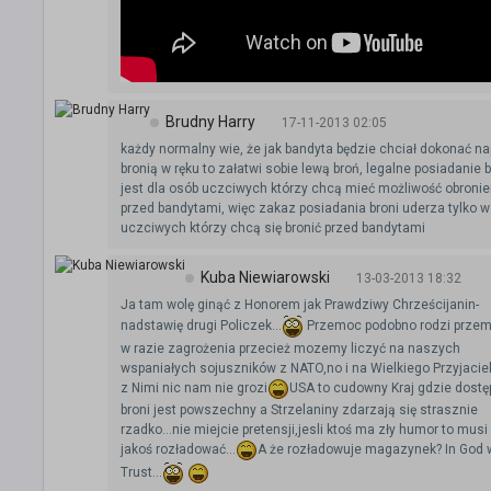
Brudny Harry
17-11-2013 02:05
każdy normalny wie, że jak bandyta będzie chciał dokonać n
bronią w ręku to załatwi sobie lewą broń, legalne posiadanie b
jest dla osób uczciwych którzy chcą mieć możliwość obronie
przed bandytami, więc zakaz posiadania broni uderza tylko w
uczciwych którzy chcą się bronić przed bandytami
Kuba Niewiarowski
13-03-2013 18:32
Ja tam wolę ginąć z Honorem jak Prawdziwy Chrześcijanin-
nadstawię drugi Policzek...
Przemoc podobno rodzi przem
w razie zagrożenia przecież mozemy liczyć na naszych
wspaniałych sojuszników z NATO,no i na Wielkiego Przyjacie
z Nimi nic nam nie grozi
USA to cudowny Kraj gdzie dostę
broni jest powszechny a Strzelaniny zdarzają się strasznie
rzadko...nie miejcie pretensji,jesli ktoś ma zły humor to musi 
jakoś rozładować...
A że rozładowuje magazynek? In God 
Trust...