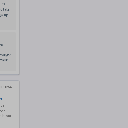
.utaj
o taki
ja np
o
za
owiązki
rzaski
3 10:56
h?
ika,
nego
o broni