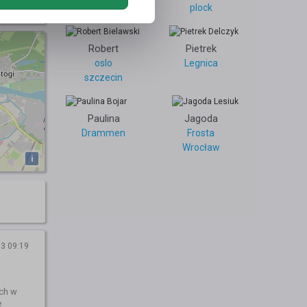
1
Wałbrzych
plock
Robert
Pietrek
oslo
Legnica
szczecin
Paulina
Jagoda
Drammen
Frosta
Wrocław
i
3 09:19
ach w
e