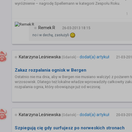
wyróżnienie – nagrodę Spellemann w kategorii Zespołu Roku.
1
Remek R
26-03-2013 18:15
no i w dechę, zasłużyli
Katarzyna Leśniewska
-
dodał(a) artykuł
(Gdańsk)
21-03-201
Zakaz rozpalania ognisk w Bergen
Ostatnio nie ma dnia, aby w Bergen nie musiano walczyć z pożarem t
wrzosowisk. Dlatego też lokalne władze wprowadziły całkowity zak
rozpalania ognia, który obowiązuje już od wczoraj.
Katarzyna Leśniewska
-
dodał(a) artykuł
(Gdańsk)
20-03-201
Szpiegują cię gdy surfujesz po norweskich stronach