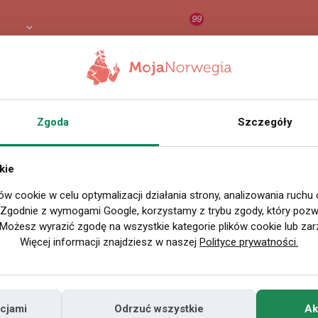
99
 PLN
RAPORT
ORZEŁ AI
O
Zgoda
Szczegóły
Nazwa użytkownika
Kasia_mojan
Miejscowość
kie
w Polsce
ów cookie w celu optymalizacji działania strony, analizowania ruchu
. Zgodnie z wymogami Google, korzystamy z trybu zgody, który pozwa
Miejscowość
Możesz wyrazić zgodę na wszystkie kategorie plików cookie lub zar
w Norwegii
Więcej informacji znajdziesz w naszej
Polityce prywatności.
Znajomi
Odsłony profilu
cjami
Odrzuć wszystkie
Ak