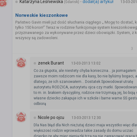
Katarzyna Leśniewska
-
dodał(a) artykuł
(Gdańsk)
13-03-201
Norweskie kieszonkowe
Państwo Gavin mieli już dość słuchania ciągłego „ Mogę to dostać, 
tylko 150 koron!” Teraz w rodzinie funkcjonuje system kieszonkoweg
przyznawanego za wykonywane przez dzieci obowiązki. System, z 
wszyscy są zadowoleni.
3
zenek Burant
13-03-2013 13:02
Co za głupota, ale niestety chyba konieczna... ja pomagałem
zawsze moim rodzicom nie dla kasy, bo nie byliśmy bogaci, a
dlatego, że ich szanowałem... Dostatek Spowodował utratę
autorytetu RODZICA, autorytetu ojca czy matki. Spowodowan
to m. in. brakiem dyscypliny, rodzice nie trzymają jej, bo boją 
własne dziecko zakapuje ich w szkole i barne warne SS gest
odbiorą
Nicole po ojcu
13-03-2013 12:30
Dla Nas błąd dla Nich nie,tutaj dzieci maja wszystko więc dl
większosć rodzin wprowadza takie zasady do domu uczac
dziecko,że aby miec pieniązki trza na nie zapracować praca t