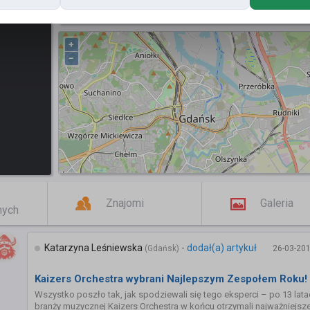
Posty
+
−
Znajomi
Galeria
mych
Katarzyna Leśniewska
-
dodał(a) artykuł
(Gdańsk)
26-03-201
Kaizers Orchestra wybrani Najlepszym Zespołem Roku!
Wszystko poszło tak, jak spodziewali się tego eksperci – po 13 lat
branży muzycznej Kaizers Orchestra w końcu otrzymali najważniejsz