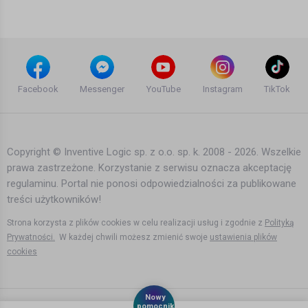
10 lat temu
•
1,378 wyświetleń
Teledyski i Muzyka
13. Kali Gibbs - Gdzie Jesteś ?
Facebook
Messenger
YouTube
Instagram
TikTok
10 lat temu
•
4,086 wyświetleń
Teledyski i Muzyka
Copyright © Inventive Logic sp. z o.o. sp. k. 2008 - 2026. Wszelkie
prawa zastrzeżone. Korzystanie z serwisu oznacza akceptację
Sokół – Chcemy Być Wyżej [Projekt
regulaminu. Portal nie ponosi odpowiedzialności za publikowane
Tymczasem]
treści użytkowników!
8 lat temu
•
1,815 wyświetleń
Strona korzysta z plików cookies w celu realizacji usług i zgodnie z
Polityką
Teledyski i Muzyka
Prywatności.
W każdej chwili możesz zmienić swoje
ustawienia plików
cookies
Emigracji Kozacy
Agata Dymna
Nowy
10 lat temu
•
19,814 wyświetleń
pomocnik