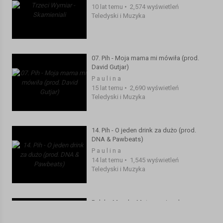
10 lat temu
•
2,574 wyświetleń
Teledyski i Muzyka
07. Pih - Moja mama mi mówiła (prod.
David Gutjar)
P a u l i n a
15 lat temu
•
2,690 wyświetleń
Teledyski i Muzyka
14. Pih - O jeden drink za dużo (prod.
DNA & Pawbeats)
P a u l i n a
14 lat temu
•
1,545 wyświetleń
Teledyski i Muzyka
Polska Muzyka Motywacyjna do
Treningu