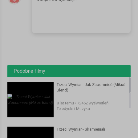
Podobne filmy
Trzeci Wymiar - Jak Zapomnieć (Mikuś
Blend)
8 lat temu
•
6,462 wyświetleń
Teledyski i Muzyka
Trzeci Wymiar - Skamieniali