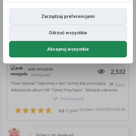
Zarządzaj preferencjami
Odrzuć wszystkie
Akceptuj wszystkie
Trzeci Wymiar - Zapomnij o tym
arek renegade
2,532
(renegade)
Trzeci Wymiar "Zapomnij o tym" szósty klip promujacy
Zgłoś
debiutancki album 3W "Cztery Pory Rapu". Teledysk nakręciła
Grupa13&RFX. Scenariusz Dariusz Szermanowicz&3W,
Pokaż więcej
Reżyseria:Filip `Fil` Wiśniowski , Posprodukcja: RFX, Muzyka: DJ
Dodano: 25-07-2015 20:42
SPH, liryka: Szad, Nullo, Pork.
5.0
(1 głos)
Kategoria:
Teledyski i Muzyka