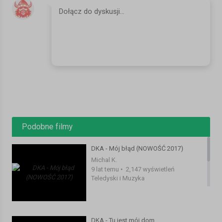
Zdjęcia i Montaż: Szymon Wasylów, Grupa Filmowa DwD/ RED
Film Production - facebook.com/redfilmproduction
Słowa: Daniel Kaczmarczyk
Produkcja: Daniel Kaczmarczyk
Tekst:
1.
Mijają lata, zapominamy często
chcemy wrocic czasem po
zostawiony ślad
nie ma juz szansy na to
Podobne filmy
by naprawić błędy
i spojrzeć w oczy tym wszystkim porażkom
DKA - Mój błąd (NOWOŚĆ 2017)
poczuć oddech przeszłości
Michal K.
na plecach, zmeczone myśli mam
9 lat temu
•
2,147 wyświetleń
od biegania ciągłego w tył
Teledyski i Muzyka
co zrobiłbym
gdybym mógł wrócić tam
co bym dał co poświecił
DKA - Tu jest mój dom