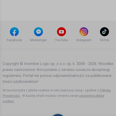
Michal K.
mam już alergię na wspomnienie nic nie jest pewne choć
9 lat temu
•
1,937 wyświetleń
chcę wykorzystać moment kiedy los opuści reżyserkę
Teledyski i Muzyka
nie do konca zmaże winy, ale wiem że moge wiele
poprawic teraz, nieraz mam ku temu okazje przecież
cieszę się że teraz nam wychodzi, choć bolą mnie te chwile
to z uśmiechem teraz wiem że dzięki tym chwilom żyje
Budka suflera - cisza jak ta
arek renegade
Facebook
Messenger
YouTube
Instagram
TikTok
Refren:
11 lat temu
•
2,115 wyświetleń
Oddałbym wszystko za to by
Teledyski i Muzyka
czasami cofnąć czas,
móc jeszcze raz tam wstać
Copyright © Inventive Logic sp. z o.o. sp. k. 2008 - 2026. Wszelkie
przemyśleć jeszcze raz
prawa zastrzeżone. Korzystanie z serwisu oznacza akceptację
Cypis - Najebmy się
Kategoria:
Teledyski i Muzyka
regulaminu. Portal nie ponosi odpowiedzialności za publikowane
treści użytkowników!
10 lat temu
•
2,869 wyświetleń
Teledyski i Muzyka
Strona korzysta z plików cookies w celu realizacji usług i zgodnie z
Polityką
Prywatności.
W każdej chwili możesz zmienić swoje
ustawienia plików
cookies
Budka Suflera - Piąty bieg (official
video)