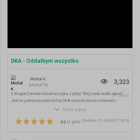
DKA - Oddałbym wszystko
Michal K.
3,323
(Michal79)
2 Singiel Daniela Kaczmarczyka z płyty "Mój mały wielki świat".
Zgłoś
Jest to pierwsza płyta którą DKA nazwał swoim imieniem i
nazwiskiem.
Pokaż więcej
Dodano: 21-04-2017 14:10
Dziękuję wszystkim, którzy udzielili się w teledysku. Dziękuję
5.0
(1 głos)
Szymonowi za zrobienie obrazu do tej wyjątkowej piosenki.