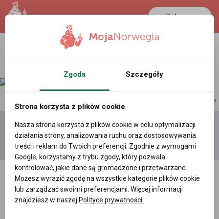
Zaloguj się
LANCASTER
1 NOK
28 °C
0.3887 PLN
Zgoda
Szczegóły
reklama
Strona korzysta z plików cookie
Nasza strona korzysta z plików cookie w celu optymalizacji
Dodaj
Moje
Wszystkie
działania strony, analizowania ruchu oraz dostosowywania
film
filmy
filmy
treści i reklam do Twoich preferencji. Zgodnie z wymogami
Google, korzystamy z trybu zgody, który pozwala
kontrolować, jakie dane są gromadzone i przetwarzane.
Możesz wyrazić zgodę na wszystkie kategorie plików cookie
lub zarządzać swoimi preferencjami. Więcej informacji
znajdziesz w naszej
Polityce prywatności.