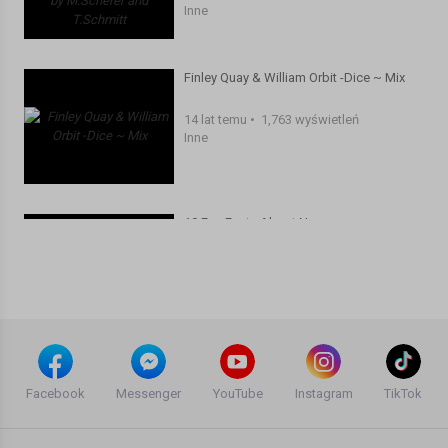
Inne
Finley Quay & William Orbit -Dice ~ Mix
14 lat temu
•
1,763 wyświetleń
Inne
10 Fun Facts About Norway
Agata Dymna
11 lat temu
•
4,679 wyświetleń
Inne
Ice Music Festival 2014 - Geilo, Norway
Agata Dymna
Facebook
Messenger
YouTube
Instagram
TikTok
12 lat temu
•
2,000 wyświetleń
Inne