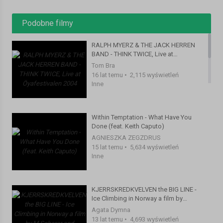
Podobne filmy
RALPH MYERZ & THE JACK HERREN
BAND - THINK TWICE, Live at
Öyafestivalen 2004
Tom Bra
16 lat temu
•
2,115 wyświetleń
Inne
Within Temptation - What Have You
Done (feat. Keith Caputo)
AGNIESZKA ZEGZDRUS
15 lat temu
•
5,634 wyświetleń
Inne
KJERRSKREDKVELVEN the BIG LINE -
Ice Climbing in Norway a film by
M.Scherer and T.Schmitt
Agata Dymna
13 lat temu
•
4,693 wyświetleń