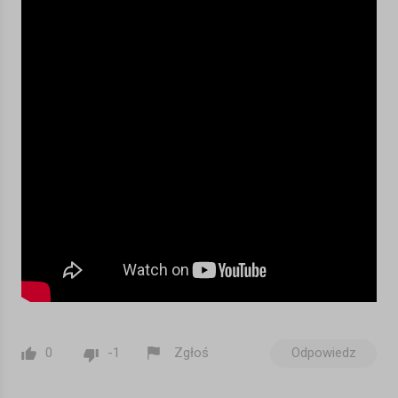
0
-1
Zgłoś
Odpowiedz