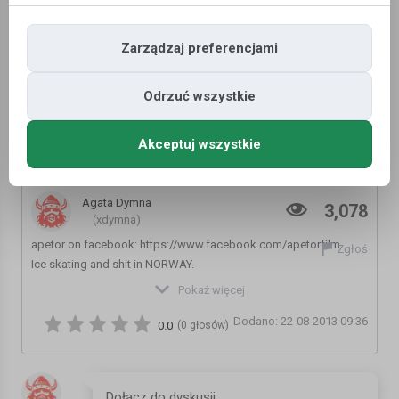
Zarządzaj preferencjami
Odrzuć wszystkie
Akceptuj wszystkie
On thin ice 4
Agata Dymna
3,078
(xdymna)
apetor on facebook: https://www.facebook.com/apetorfilm
Zgłoś
Ice skating and shit in NORWAY.
Filmed with Canon Legria HF S11 with wide converter x0,7 and
Pokaż więcej
Gopro. Edited in iMovie.
Dodano: 22-08-2013 09:36
Location: The lake Goksjø in Sandefjord, Norway.
0.0
(0 głosów)
Article in Huffington Post:
http://www.huffingtonpost.co.uk/2012/02/10/norwegian-ice-