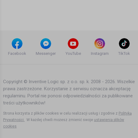
Sub Focus - Endorphins ft. Alex Clare
club,bass,collection,love house
Marcin EXtowicz
music,July,August,September,October,Nove­mber,December,
13 lat temu
•
1,344 wyświetleń
Electro,House music,House 2011 Bootleg High-definition Video
Inne
trance best music liron abutbul vocal disco elon matana ido
shoam ido b & zooki 2012 Hardwell Bikini Ibiza Party SummerHits
summer hits dutch house beach rihanna axwell Sasha Lopez
Tacabro
Kris Menace Vs. Empire Of The Sun -
Kategoria:
Inne
Walking On eFeel (Leksy Mashup)
Facebook
Messenger
YouTube
Instagram
TikTok
14 lat temu
•
2,060 wyświetleń
Inne
Copyright © Inventive Logic sp. z o.o. sp. k. 2008 - 2026. Wszelkie
prawa zastrzeżone. Korzystanie z serwisu oznacza akceptację
Enrique Iglesias Feat. Nicole
regulaminu. Portal nie ponosi odpowiedzialności za publikowane
Scherzinger - Heartbeat (Cutmore
Radio Edit Remix) HD + DOWNLOAD
treści użytkowników!
16 lat temu
•
2,652 wyświetleń
Strona korzysta z plików cookies w celu realizacji usług i zgodnie z
Polityką
Inne
Prywatności.
W każdej chwili możesz zmienić swoje
ustawienia plików
cookies
d-feens - Insomniafm Showcase . 020