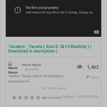
Tacabro - Tacata ( Alex D. 2k13 MashUp ) |
Download in descrption |
Marcin Marcin
1,463
(konio75)
Tacabro - Tacata ( Alex D 2k13 MashUp )
Zgłoś
Download Link :
http://www64.zippyshare.com/v/12031798/file.html
Pokaż więcej
Enjoy Music & Share!
Dodano: 17-03-2013 04:20
0.0
(0 głosów)