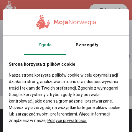
Zaloguj się
LANCASTER
1 NOK
39.2 °C
0.3875 PLN
Zgoda
Szczegóły
reklama
Strona korzysta z plików cookie
Polecane profile
Filtr wyszukiwań
Nasza strona korzysta z plików cookie w celu optymalizacji
działania strony, analizowania ruchu oraz dostosowywania
treści i reklam do Twoich preferencji. Zgodnie z wymogami
Google, korzystamy z trybu zgody, który pozwala
kontrolować, jakie dane są gromadzone i przetwarzane.
Marta Em, (37 l.)
Możesz wyrazić zgodę na wszystkie kategorie plików cookie
lub zarządzać swoimi preferencjami. Więcej informacji
znajdziesz w naszej
Polityce prywatności.