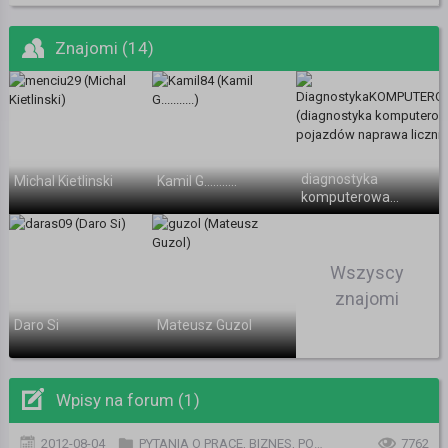
Znajomi (14)
diagnostyka
Michal Kietlinski
Kamil G...........
komputerowa
pojazdów
naprawa
liczników
Wszyscy
znajomi
Daro Si
Mateusz Guzol
Wpisy na forum (1)
2012-08-04
PYTANIA O PRACE, BIZNES, PODATKI, FORMALNOŚCI I URZĘDY
7762