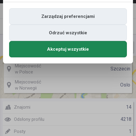
Napisz
Zaproś
wiadomość
do znajomych
Zarządzaj preferencjami
Znajomi
Galeria
Odrzuć wszystkie
Marta0407
Nazwa użytkownika
Akceptuj wszystkie
Miejscowość
Szczecin
w Polsce
Miejscowość
Oslo
w Norwegii
14
Znajomi
4218
Odsłony profilu
1
Posty