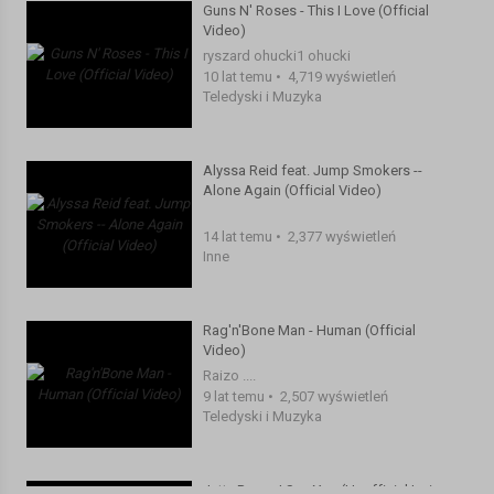
Guns N' Roses - This I Love (Official
Video)
ryszard ohucki1 ohucki
10 lat temu
•
4,719 wyświetleń
Teledyski i Muzyka
Alyssa Reid feat. Jump Smokers --
Alone Again (Official Video)
14 lat temu
•
2,377 wyświetleń
Inne
Rag'n'Bone Man - Human (Official
Video)
Raizo ....
9 lat temu
•
2,507 wyświetleń
Teledyski i Muzyka
Jutty Ranx - I See You (Unofficial Lyric