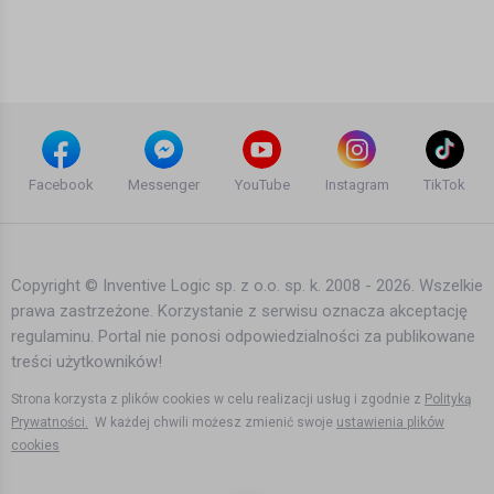
Video)
P a u l i n a
13 lat temu
•
2,666 wyświetleń
Teledyski i Muzyka
Hardwell & Dyro feat. Bright Lights -
Never Say Goodbye (Official Music
Facebook
Messenger
YouTube
Instagram
TikTok
Video)
xxxxxxxxxx yyyyyyyyyyyy
13 lat temu
•
3,921 wyświetleń
Teledyski i Muzyka
Copyright © Inventive Logic sp. z o.o. sp. k. 2008 - 2026. Wszelkie
prawa zastrzeżone. Korzystanie z serwisu oznacza akceptację
HAVANA BROWN - WE RUN THE
regulaminu. Portal nie ponosi odpowiedzialności za publikowane
NIGHT Featuring PITBULL (Official Lyric
Video) RedOne
treści użytkowników!
P a u l i n a
14 lat temu
•
1,433 wyświetleń
Strona korzysta z plików cookies w celu realizacji usług i zgodnie z
Polityką
Teledyski i Muzyka
Prywatności.
W każdej chwili możesz zmienić swoje
ustawienia plików
cookies
Emma Hewitt - Colours (Official Music