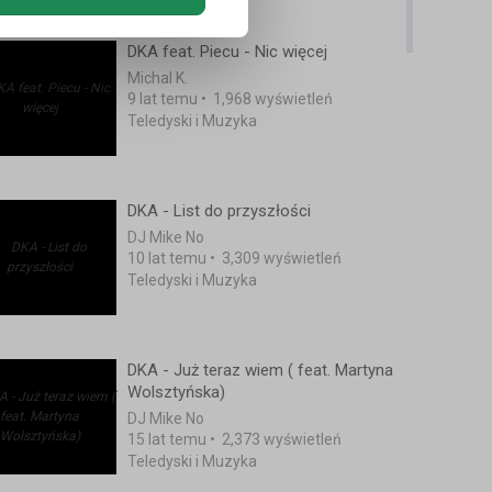
DKA feat. Piecu - Nic więcej
Michal K.
9 lat temu
•
1,968 wyświetleń
Teledyski i Muzyka
DKA - List do przyszłości
DJ Mike No
10 lat temu
•
3,309 wyświetleń
Teledyski i Muzyka
DKA - Już teraz wiem ( feat. Martyna
Wolsztyńska)
DJ Mike No
15 lat temu
•
2,373 wyświetleń
Teledyski i Muzyka