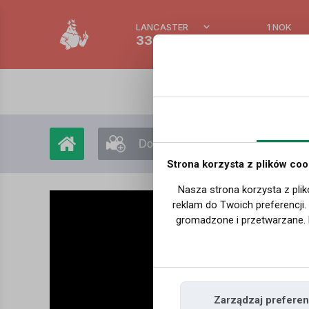
LANCASTER
1 NOK
33.4 °C
0.388
Dodaj film
Moje filmy
Strona korzysta z plików coo
Nasza strona korzysta z plik
reklam do Twoich preferencji
gromadzone i przetwarzane. 
Zarządzaj preferen