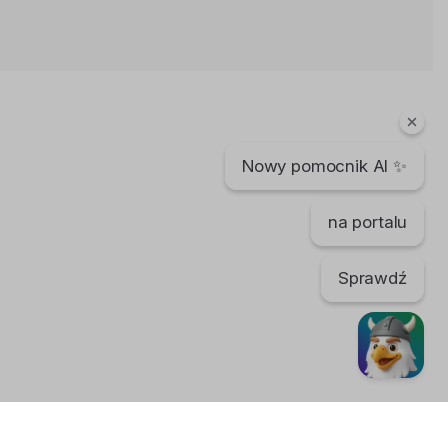
DKA - Oddałbym wszystko
Michal K.
9 lat temu
•
3,321 wyświetleń
Teledyski i Muzyka
Nowy pomocnik AI ✨
DKA - Daj mi więcej (Nowość!)
DJ Mike No
10 lat temu
•
2,172 wyświetleń
na portalu
Teledyski i Muzyka
Sprawdź
Gotye - Somebody That I Used To
Know (feat. Kimbra) - official video
P a u l i n a
15 lat temu
•
4,940 wyświetleń
Teledyski i Muzyka