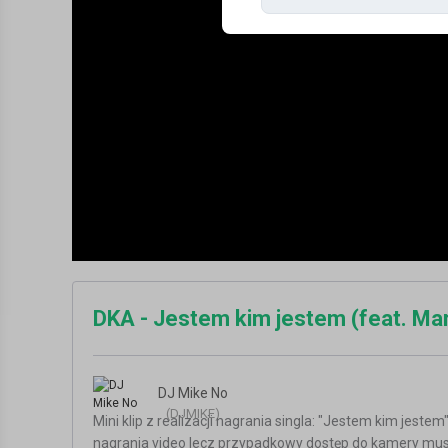
DKA - Jestem kim jestem (feat. Ma
DJ Mike No
(DJMIKE)
Mini klip z realizacji nagrania singla: "Jestem kim jest
nagrania video lecz przypadkowy dostęp do kamery musi