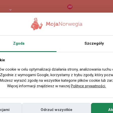
99
8 PLN
RAPORT
ORZEŁ AI
O
Zgoda
Szczegóły
Wszystkie filmy
kie
ów cookie w celu optymalizacji działania strony, analizowania ruchu
P
. Zgodnie z wymogami Google, korzystamy z trybu zgody, który pozwa
Możesz wyrazić zgodę na wszystkie kategorie plików cookie lub zar
Więcej informacji znajdziesz w naszej
Polityce prywatności.
cjami
Odrzuć wszystkie
Ak