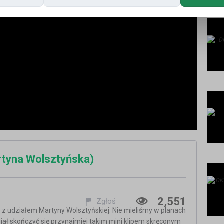
rtyna Wolsztyńska)
2,551
Zgłoś
em" z udziałem Martyny Wolsztyńskiej. Nie mieliśmy w planach
ał skończyć się przynajmiej takim mini klipem skręconym