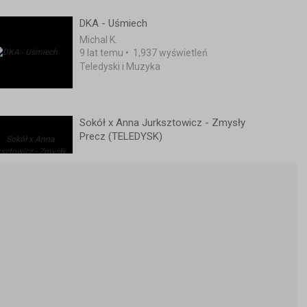
DKA - Uśmiech
Michal K.
9 lat temu
•
1,937 wyświetleń
Teledyski i Muzyka
Sokół x Anna Jurksztowicz - Zmysły
Precz (TELEDYSK)
8 lat temu
•
6,392 wyświetleń
Teledyski i Muzyka
BONUS RPK - Wiem kto jest kim
(feat. MDM, KAFAR / DIX 37) muz.
NWS
9 lat temu
•
1,473 wyświetleń
Teledyski i Muzyka