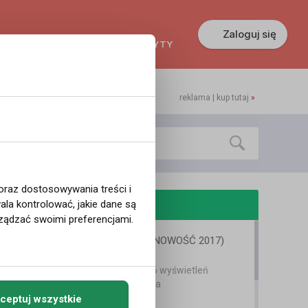
Zaloguj się
KREDYTY
GŁOSZENIA
PRACA
reklama | kup tutaj
»
 oraz dostosowywania treści i
odobne filmy
la kontrolować, jakie dane są
ządzać swoimi preferencjami.
DKA - Mój błąd (NOWOŚĆ 2017)
Michal K.
9 lat temu
•
2,146 wyświetleń
Teledyski i Muzyka
ceptuj wszystkie