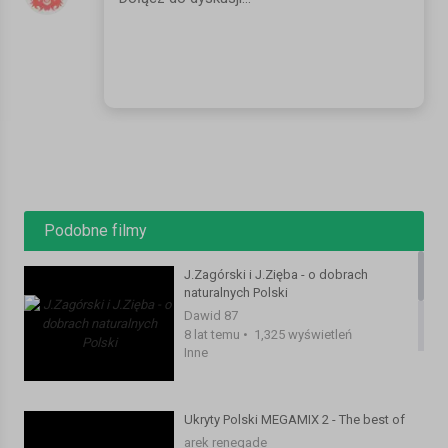
Podobne filmy
J.Zagórski i J.Zięba - o dobrach
naturalnych Polski
Dawid 87
8 lat temu
•
1,325 wyświetleń
Inne
Ukryty Polski MEGAMIX 2 - The best of
arek renegade