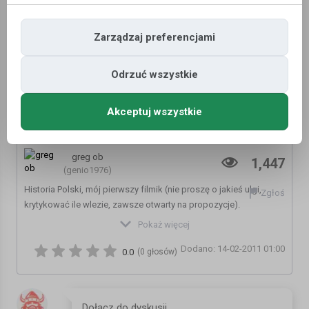
Zarządzaj preferencjami
Odrzuć wszystkie
Akceptuj wszystkie
Historia Polski - część druga z dwóch 2/2
greg ob
1,447
(genio1976)
Historia Polski, mój pierwszy filmik (nie proszę o jakieś ulgi,
Zgłoś
krytykować ile wlezie, zawsze otwarty na propozycje).
Ps. Przepraszam za ten czerwony napis na dole filmu, ale to ze
Pokaż więcej
względu na nieoryginalną wersję programu do konwertowania.
Dodano: 14-02-2011 01:00
Kategoria:
Inne
0.0
(0 głosów)