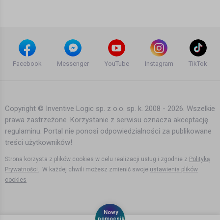
15 lat temu
•
2,442 wyświetleń
Inne
Azjatycki sklep z polskim jedzeniem,
Norwegia | Podróżne #78
Facebook
Messenger
YouTube
Instagram
TikTok
Agata Dymna
13 lat temu
•
3,895 wyświetleń
Inne
Copyright © Inventive Logic sp. z o.o. sp. k. 2008 - 2026. Wszelkie
prawa zastrzeżone. Korzystanie z serwisu oznacza akceptację
Sunrise Festival 2008 Oficjalny Film
regulaminu. Portal nie ponosi odpowiedzialności za publikowane
Czesc 2
treści użytkowników!
Marcin W
16 lat temu
•
1,041 wyświetleń
Strona korzysta z plików cookies w celu realizacji usług i zgodnie z
Polityką
Inne
Prywatności.
W każdej chwili możesz zmienić swoje
ustawienia plików
cookies
Ukryty Polski MEGAMIX 4 - The best of
arek renegade
Nowy
11 lat temu
•
1,665 wyświetleń
pomocnik