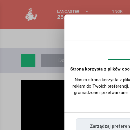
LANCASTER
1 NOK
25.5 °C
0.39 P
Dodaj film
Moje filmy
Strona korzysta z plików coo
Nasza strona korzysta z plik
reklam do Twoich preferencji
gromadzone i przetwarzane. 
Zarządzaj preferen