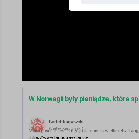
W Norwegii były pieniądze, które s
Bartek Karpowski
(bartek.karpowski)
Moim gościem jest Patrycja Jabłońska wielbicielka Tanga
https://www.tangotraveller.co/