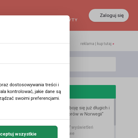
Zaloguj się
KREDYTY
GŁOSZENIA
PRACA
reklama | kup tutaj
»
 oraz dostosowywania treści i
odobne filmy
la kontrolować, jakie dane są
ządzać swoimi preferencjami.
"Przez pasje nie boję się już długich i
ciemnych wieczorów w Norwegii"
Bartek Karpowski
6 lat temu
•
3,027 wyświetleń
Filmy instruktażowe
ceptuj wszystkie