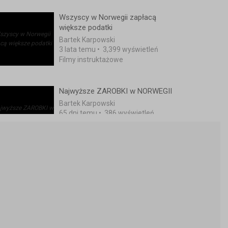
Wszyscy w Norwegii zapłacą
większe podatki
Bartek Karpowski
3 lata temu
•
3,399 wyświetleń
Filmy instruktażowe
Najwyższe ZAROBKI w NORWEGII
Bartek Karpowski
65 dni temu
•
386 wyświetleń
Filmy instruktażowe
Większe zasiłki na dzieci w Norwegii
Bartek Karpowski
2 lata temu
•
2,052 wyświetleń
Filmy instruktażowe