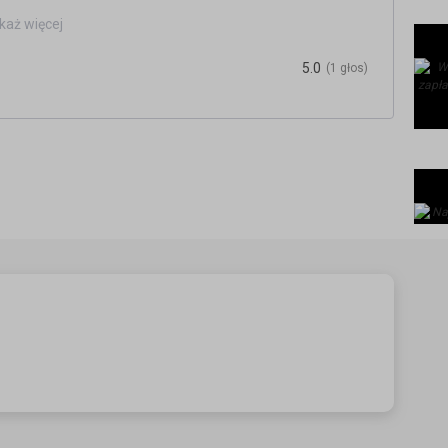
każ więcej
rmalności bez stresu!
multinor.no/tlumaczenia
5.0
(1 głos)
/
.pl/