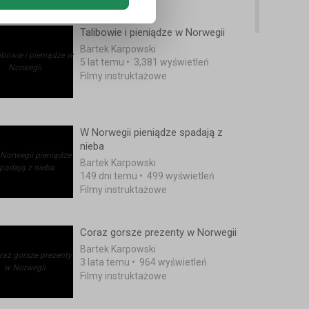
Talibowie i pieniądze w Norwegii
Bartek Karpowski
5 lat temu
•
3,381 wyświetleń
Filmy instruktażowe
W Norwegii pieniądze spadają z
nieba
Bartek Karpowski
149 dni temu
•
499 wyświetleń
Filmy instruktażowe
Coraz gorsze prezenty w Norwegii
Bartek Karpowski
3 lata temu
•
964 wyświetleń
Filmy instruktażowe