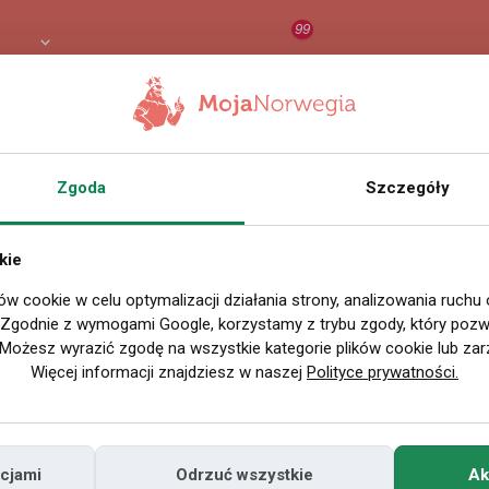
99
LN
RAPORT
ORZEŁ AI
O
Zgoda
Szczegóły
Wszystkie filmy
kie
ów cookie w celu optymalizacji działania strony, analizowania ruchu
P
. Zgodnie z wymogami Google, korzystamy z trybu zgody, który pozwa
Możesz wyrazić zgodę na wszystkie kategorie plików cookie lub zar
Więcej informacji znajdziesz w naszej
Polityce prywatności.
cjami
Odrzuć wszystkie
Ak