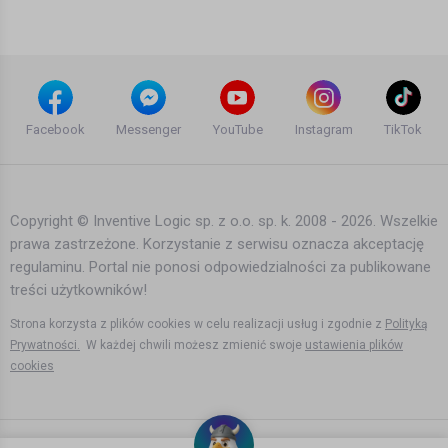
4 lata temu
•
2,074 wyświetleń
Filmy instruktażowe
Pomoc dla firm w Norwegii i co
koronawirusem zrobią artyści?
Facebook
Messenger
YouTube
Instagram
TikTok
Rozmowa z aktorką Dominiką
Bartek Karpowski
Minkacz-Sira
6 lat temu
•
3,307 wyświetleń
Filmy instruktażowe
Copyright © Inventive Logic sp. z o.o. sp. k. 2008 - 2026. Wszelkie
prawa zastrzeżone. Korzystanie z serwisu oznacza akceptację
Norwegia zbiera pieniądze dla ofiar
regulaminu. Portal nie ponosi odpowiedzialności za publikowane
gwałtów w Ukrainie
treści użytkowników!
Bartek Karpowski
4 lata temu
•
2,066 wyświetleń
Strona korzysta z plików cookies w celu realizacji usług i zgodnie z
Polityką
Filmy instruktażowe
Prywatności.
W każdej chwili możesz zmienić swoje
ustawienia plików
cookies
Dodatkowe pieniądze dla wszystkich
mieszkańców norweskiej gminy
Bartek Karpowski