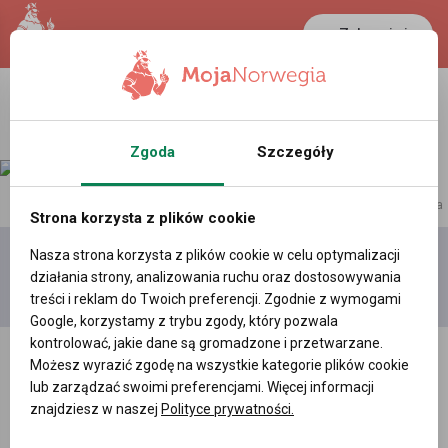
Zaloguj się
LANCASTER
1 NOK
24 °C
0.3865 PLN
Zgoda
Szczegóły
reklama
Strona korzysta z plików cookie
Nasza strona korzysta z plików cookie w celu optymalizacji
Dodaj
Moje
Wszystkie
działania strony, analizowania ruchu oraz dostosowywania
film
filmy
filmy
treści i reklam do Twoich preferencji. Zgodnie z wymogami
Google, korzystamy z trybu zgody, który pozwala
kontrolować, jakie dane są gromadzone i przetwarzane.
Możesz wyrazić zgodę na wszystkie kategorie plików cookie
lub zarządzać swoimi preferencjami. Więcej informacji
znajdziesz w naszej
Polityce prywatności.