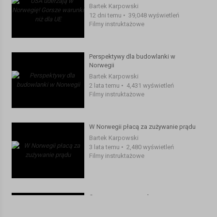
Bartek Karpowski
12 dni temu
•
39,048 wyświetleń
Filmy instruktażowe
Perspektywy dla budowlanki w
Norwegii
Bartek Karpowski
2 lata temu
•
4,431 wyświetleń
Filmy instruktażowe
W Norwegii płacą za zużywanie prądu
Bartek Karpowski
3 lata temu
•
2,480 wyświetleń
Filmy instruktażowe
Ceny gazu, ceny prądu, ceny
wszystkiego
Bartek Karpowski