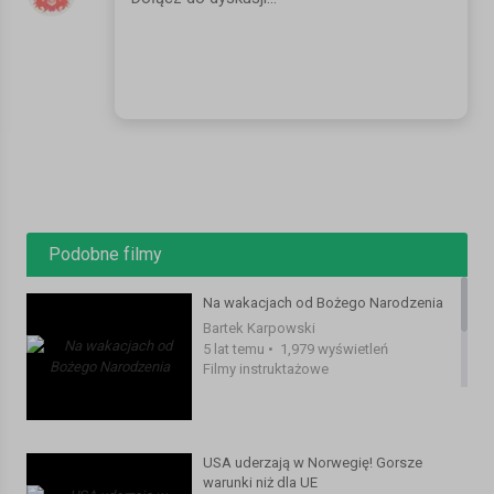
pieniedzy-20932.html
https://www.nrk.no/innlandet/tusenvis-av-tannborster-er-dumpet-
i-skogen.-na-ma-grunneier-og-asnes-kommune-rydde-opp-
1.16103115
SERWIS:
https://www.mojanorwegia.pl/
FACEBOOK:
https://www.facebook.com/mojanorwegiapl/
INSTAGRAM:
https://www.instagram.com/mojanorwegia.pl/
#norwegia #podsumowanie #zarobki
Kategoria:
Filmy instruktażowe
Podobne filmy
Na wakacjach od Bożego Narodzenia
Bartek Karpowski
5 lat temu
•
1,979 wyświetleń
Filmy instruktażowe
USA uderzają w Norwegię! Gorsze
warunki niż dla UE