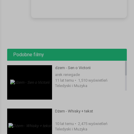
Podobne filmy
dzem - Sen o Victorii
arek renegade
11 lat temu
•
1,510 wyświetleń
Teledyski i Muzyka
Dżem - Whisky + tekst
10 lat temu
•
2,475 wyświetleń
Teledyski i Muzyka