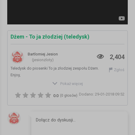
Dżem - To ja złodziej (teledysk)
Bartlomiej Jesion
2,404
(jesionzloty)
Teledysk do piosenki To ja złodziej zespołu Dżem.
Zgłoś
Enjoy,
Łukasz "Pamela" Kohut
Pokaż więcej
www.starydzem.prv.pl
Dodano: 29-01-2018 09:52
Kategoria:
Teledyski i Muzyka
0.0
(0 głosów)