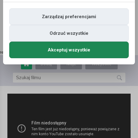
Zarządzaj preferencjami
Odrzuć wszystkie
Akceptuj wszystkie
reklama | kup tutaj
»
Dodaj
Moje
Wszystkie
film
filmy
filmy