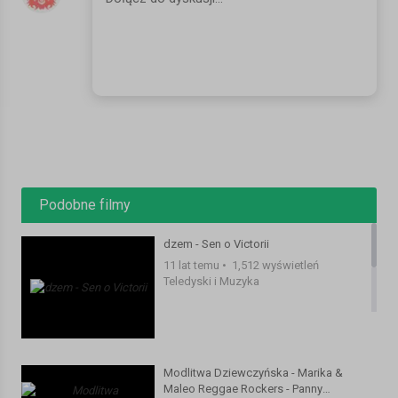
Do Ciebie pieśnią wołam Panie,
bo ponoć wszystko możesz dać,
więc błagam daj mi szansę jeszcze raz,
daj mi ją ostatni raz.
Już nie zmarnuję ani chwili,
bo dni straconych gorycz znam,
więc błagam daj mi szansę jeszcze raz,
daj mi ją ostatni raz.
Podobne filmy
Do Ciebie pieśnią wołam Panie,
Do Ciebie dzisiaj krzyczę w głos.
dzem - Sen o Victorii
Daj mi raz jeszcze od początku iść,
11 lat temu
•
1,512 wyświetleń
daj mi szansę jeszcze raz.
Teledyski i Muzyka
Wystarczy abyś skinął ręką,
wystarczy jedna Twoja myśl,
a zacznę życie swoje jeszcze raz,
Modlitwa Dziewczyńska - Marika &
więc o boski błagam gest.
Maleo Reggae Rockers - Panny