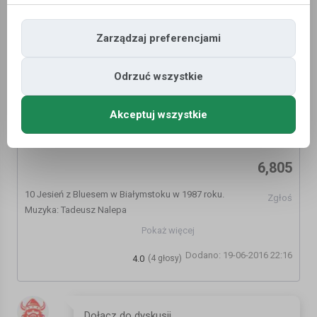
Zarządzaj preferencjami
Odrzuć wszystkie
Akceptuj wszystkie
Tadeusz Nalepa & Dżem - Modlitwa (1987)
6,805
10 Jesień z Bluesem w Białymstoku w 1987 roku.
Zgłoś
Muzyka: Tadeusz Nalepa
Tekst: Bogdan Loebl
Pokaż więcej
Dodano: 19-06-2016 22:16
Do Ciebie pieśnią wołam Panie,
4.0
(4 głosy)
do Ciebie dzisiaj krzyczę w głos.
Ty jesteś wszędzie, wszystkim jesteś dziś,
lecz kamieniem nie bądź mi.