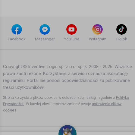
Teledyski i Muzyka
Metallica 2018-04-28 Cracow, Tauron
Arena, Poland - Wehikuł Czasu (Dżem
Facebook
Messenger
YouTube
Instagram
TikTok
cover)(4K 2160p)
8 lat temu
•
1,075 wyświetleń
Teledyski i Muzyka
Copyright © Inventive Logic sp. z o.o. sp. k. 2008 - 2026. Wszelkie
prawa zastrzeżone. Korzystanie z serwisu oznacza akceptację
DKA - Moja Modlitwa (DonKillA Beats
regulaminu. Portal nie ponosi odpowiedzialności za publikowane
Remix)
treści użytkowników!
15 lat temu
•
1,782 wyświetleń
Teledyski i Muzyka
Strona korzysta z plików cookies w celu realizacji usług i zgodnie z
Polityką
Prywatności.
W każdej chwili możesz zmienić swoje
ustawienia plików
cookies
Dżem - List do M - Bydgoszcz '93
11 lat temu
•
1,324 wyświetleń
Teledyski i Muzyka