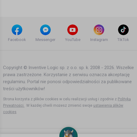
15 lat temu
•
1,385 wyświetleń
Teledyski i Muzyka
★ Pono - W poszukiwaniu stanu
świadomości feat. Ero, DJ DEF prod.
Facebook
Messenger
YouTube
Instagram
TikTok
Szczur
11 lat temu
•
1,358 wyświetleń
Teledyski i Muzyka
Copyright © Inventive Logic sp. z o.o. sp. k. 2008 - 2026. Wszelkie
prawa zastrzeżone. Korzystanie z serwisu oznacza akceptację
Sebastien feat. Satellite Empire -
regulaminu. Portal nie ponosi odpowiedzialności za publikowane
Escape (Heatbeat Remix)[Taken from
'ASOT at Ushuaïa, Ibiza 2015']
treści użytkowników!
11 lat temu
•
3,004 wyświetleń
Teledyski i Muzyka
Strona korzysta z plików cookies w celu realizacji usług i zgodnie z
Polityką
Prywatności.
W każdej chwili możesz zmienić swoje
ustawienia plików
cookies
DJ Shah feat. Inger Hansen - Don't
wake me up (Official Music Video)
17 lat temu
•
4,523 wyświetleń