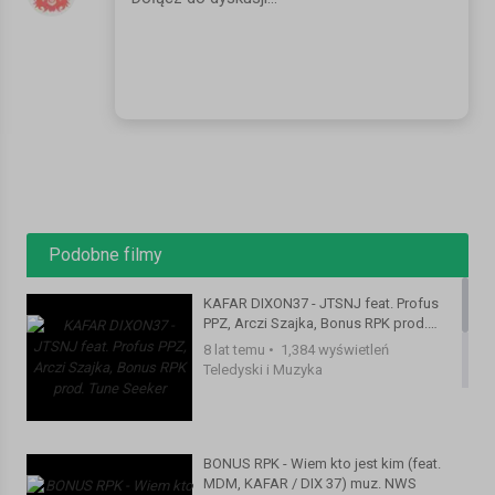
Podobne filmy
KAFAR DIXON37 - JTSNJ feat. Profus
PPZ, Arczi Szajka, Bonus RPK prod.
Tune Seeker
8 lat temu
•
1,384 wyświetleń
Teledyski i Muzyka
BONUS RPK - Wiem kto jest kim (feat.
MDM, KAFAR / DIX 37) muz. NWS