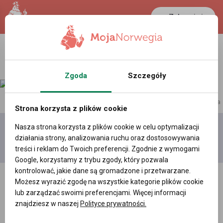
Zaloguj się
LANCASTER
1 NOK
36.2 °C
0.3902 PLN
Zgoda
Szczegóły
reklama
Strona korzysta z plików cookie
Nasza strona korzysta z plików cookie w celu optymalizacji
Dodaj
Moje
Wszystkie
działania strony, analizowania ruchu oraz dostosowywania
film
filmy
filmy
treści i reklam do Twoich preferencji. Zgodnie z wymogami
Google, korzystamy z trybu zgody, który pozwala
kontrolować, jakie dane są gromadzone i przetwarzane.
Możesz wyrazić zgodę na wszystkie kategorie plików cookie
lub zarządzać swoimi preferencjami. Więcej informacji
znajdziesz w naszej
Polityce prywatności.