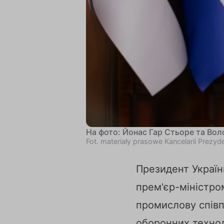
На фото: Йонас Гар Стьоре та Вол
Fot. materiały prasowe Kancelarii Prezyd
Президент України
прем'єр-міністро
промислову співп
оборонних технол