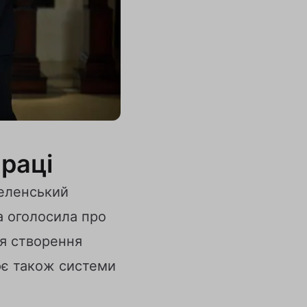
раці
Зеленський
а оголосила про
ся створення
ює також системи