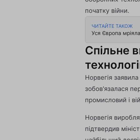
початку війни.
ЧИТАЙТЕ ТАКОЖ
Уся Європа мріяла
Спільне 
технологі
Норвегія заявила 
зобов'язалася пе
промисловий і ві
Норвегія виробля
підтвердив мініст
найбільший досвід