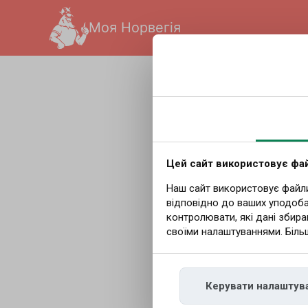
Моя Норвегія
Українська
|
Redakcja
|
1
З укра
до Нор
Цей сайт використовує фай
Наш сайт використовує файли 
відповідно до ваших уподоба
важли
контролювати, які дані збира
своїми налаштуваннями. Біль
Норвегія та Укр
Керувати налаштув
домовилися про 