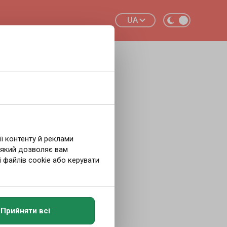
UA
 прямо
ії контенту й реклами
 який дозволяє вам
 файлів cookie або керувати
раїни
Прийняти всі
но під час