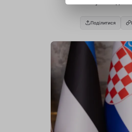
візиту Володими
Поділитися