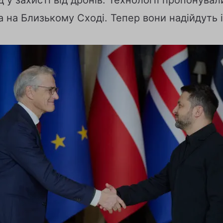
а на Близькому Сході. Тепер вони надійдуть і