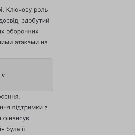
рі. Ключову роль
 досвід, здобутий
них оборонних
ними атаками на
 є
роєння.
ння підтримки з
а фінансує
я була її