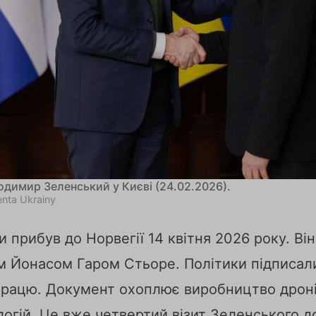
одимир Зеленський у Києві (24.02.2026).
enta Ukrainy
 прибув до Норвегії 14 квітня 2026 року. Він
м Йонасом Гаром Стьоре. Політики підписал
рацю. Документ охоплює виробництво дронів
огій. Це вже четвертий візит Зеленського до