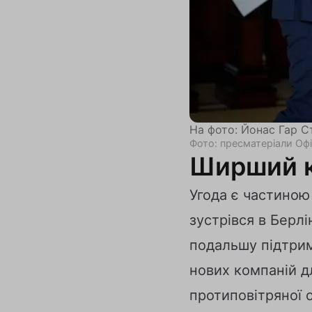
На фото: Йонас Гар С
Фото: пресматеріали Офі
Ширший ко
Угода є частиною
зустрівся в Берл
подальшу підтрим
нових компаній д
протиповітряної 