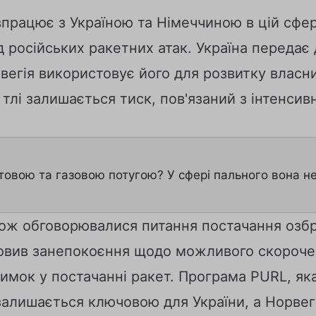
впрацює з Україною та Німеччиною в цій сфе
ід російських ракетних атак. Україна передає
орвегія використовує його для розвитку влас
тлі залишається тиск, пов'язаний з інтенсив
товою та газовою потугою? У сфері пального вона не
акож обговорювалися питання постачання озб
овив занепокоєння щодо можливого скороче
имок у постачанні ракет. Програма PURL, як
залишається ключовою для України, а Норвегі