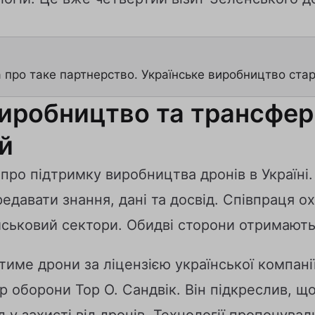
 про таке партнерство. Українське виробництво стар
виробництво та трансфер
й
про підтримку виробництва дронів в Україні.
редавати знання, дані та досвід. Співпраця 
йськовий сектори. Обидві сторони отримають 
тиме дрони за ліцензією української компані
р оборони Тор О. Сандвік. Він підкреслив, щ
 у захисті від дронів. Технології пропонува