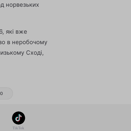
рд норвезьких
6, які вже
ово в неробочому
лизькому Сході,
0
TikTok