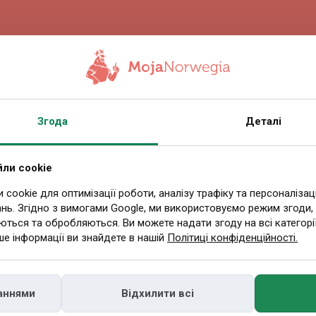
7.04.2026 10:58
Згода
Деталі
їнського фронту
вегії. Підписано
ли cookie
cookie для оптимізації роботи, аналізу трафіку та персоналізац
нь. Згідно з вимогами Google, ми використовуємо режим згоди,
ву угоду
ються та обробляються. Ви можете надати згоду на всі категорії
ше інформації ви знайдете в нашій
Політиці конфіденційності.
аїна поглиблюють промислову співпрацю. К
аннями
Відхилити всі
спільне виробництво дронів. Угоду підписа