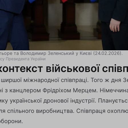
тьоре та Володимир Зеленський у Києві (24.02.2026).
су Президента України
нтекст військової співп
 ширшої міжнародної співпраці. Того ж дня 
іні з канцлером Фрідріхом Мерцем. Німеччин
ку української дронової індустрії. Плануєть
ля спільного виробництва. Співпраця охопл
оборони.