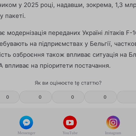
иком у 2025 році, надавши, зокрема, 1,3 мл
у пакеті.
 модернізація переданих Україні літаків F-1
ебувають на підприємствах у Бельгії, частк
ність озброєння також впливає ситуація на Б
 впливає на пріоритети постачання.
Як ви оцінюєте tę статтю?
0
0
0
0
Messenger
YouTube
Instagram