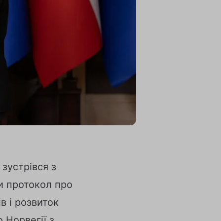
 зустрівся з
и протокол про
 і розвиток
 Норвегії з