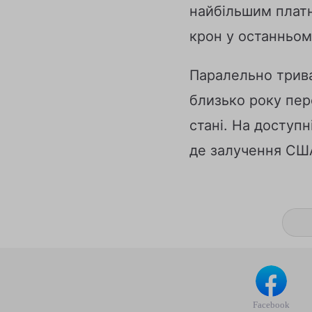
найбільшим платн
крон у останньом
Паралельно триває
близько року пер
стані. На доступ
де залучення США
Facebook