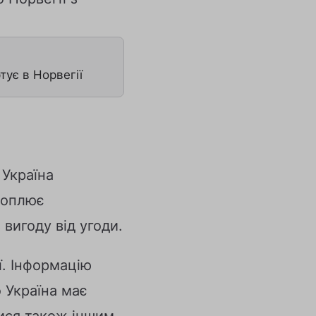
тує в Норвегії
 Україна
охоплює
вигоду від угоди.
ї. Інформацію
о Україна має
лися також іншим