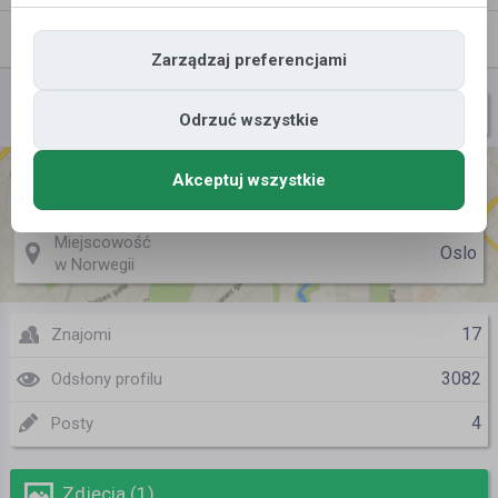
Znajomi
Galeria
Zarządzaj preferencjami
sambi
Nazwa użytkownika
Odrzuć wszystkie
Akceptuj wszystkie
Miejscowość
W-wa/Lunia;)
w Polsce
Miejscowość
Oslo
w Norwegii
17
Znajomi
3082
Odsłony profilu
4
Posty
Zdjęcia (1)