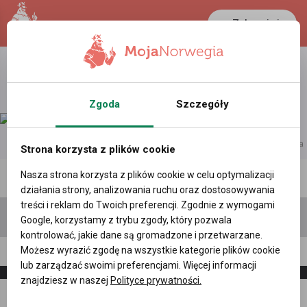
Zaloguj się
LANCASTER
1 NOK
25.1 °C
0.3899 PLN
Zgoda
Szczegóły
reklama
Strona korzysta z plików cookie
Nasza strona korzysta z plików cookie w celu optymalizacji
Polecane profile
Filtr wyszukiwań
działania strony, analizowania ruchu oraz dostosowywania
treści i reklam do Twoich preferencji. Zgodnie z wymogami
Google, korzystamy z trybu zgody, który pozwala
kontrolować, jakie dane są gromadzone i przetwarzane.
Możesz wyrazić zgodę na wszystkie kategorie plików cookie
*Lena* SAMBORSKA, (45 l.)
lub zarządzać swoimi preferencjami. Więcej informacji
znajdziesz w naszej
Polityce prywatności.
Napisz
Zaproś
wiadomość
do znajomych