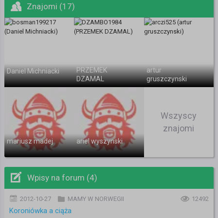
Znajomi (17)
PRZEMEK
artur
Daniel Michniacki
DZAMAL
gruszczynski
Wszyscy
znajomi
mariusz madej
ariel wyszynski
Wpisy na forum (4)
2012-10-27
MAMY W NORWEGII
12492
Koroniówka a ciąża