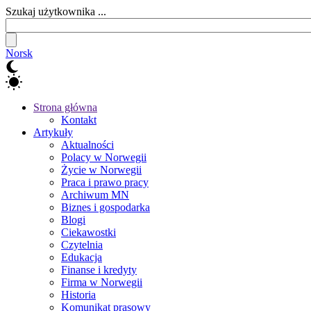
Szukaj użytkownika ...
Norsk
Strona główna
Kontakt
Artykuły
Aktualności
Polacy w Norwegii
Życie w Norwegii
Praca i prawo pracy
Archiwum MN
Biznes i gospodarka
Blogi
Ciekawostki
Czytelnia
Edukacja
Finanse i kredyty
Firma w Norwegii
Historia
Komunikat prasowy