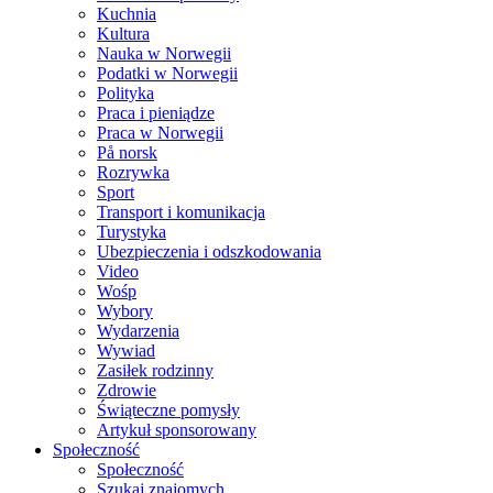
Kuchnia
Kultura
Nauka w Norwegii
Podatki w Norwegii
Polityka
Praca i pieniądze
Praca w Norwegii
På norsk
Rozrywka
Sport
Transport i komunikacja
Turystyka
Ubezpieczenia i odszkodowania
Video
Wośp
Wybory
Wydarzenia
Wywiad
Zasiłek rodzinny
Zdrowie
Świąteczne pomysły
Artykuł sponsorowany
Społeczność
Społeczność
Szukaj znajomych