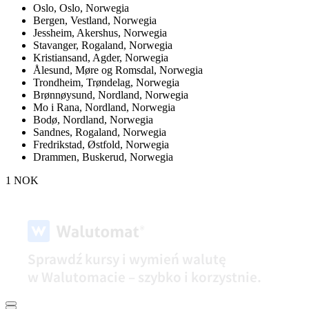
Oslo,
Oslo, Norwegia
Bergen,
Vestland, Norwegia
Jessheim,
Akershus, Norwegia
Stavanger,
Rogaland, Norwegia
Kristiansand,
Agder, Norwegia
Ålesund,
Møre og Romsdal, Norwegia
Trondheim,
Trøndelag, Norwegia
Brønnøysund,
Nordland, Norwegia
Mo i Rana,
Nordland, Norwegia
Bodø,
Nordland, Norwegia
Sandnes,
Rogaland, Norwegia
Fredrikstad,
Østfold, Norwegia
Drammen,
Buskerud, Norwegia
1 NOK