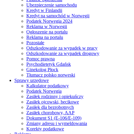
Ubezpieczenie samochodu
Kredyt w Finlandii
Kredyt na samochód w Norwegii
Podatek Norwegia 2024
Reklama w Norwegii
Ogłoszenie na portalu
Reklama na portalu
Pozostałe
Odszkodowanie za wypadek w pracy
Odszkodowanie za wypadek drogowy
Pomoc prawna
Psychodietetyk Gdańsk
Ginekolog Płock
Tłumacz polsko norweski
Sprawy urzędowe
Kalkulator podatkowy
Podatek Norwegia
Zasiłek rodzinny i opiekuńczy
Zasiłek ojcowski, becikowe
Zasiłek dla bezrobotnych
Zasiłek chorobowy, AAP
Dokument S1 (E-106/E-109)
Zmiany adresu i wymeldowania
Korekty podatkowe