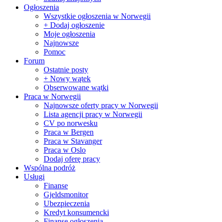
Ogłoszenia
Wszystkie ogłoszenia w Norwegii
+ Dodaj ogłoszenie
Moje ogłoszenia
Najnowsze
Pomoc
Forum
Ostatnie posty
+ Nowy wątek
Obserwowane wątki
Praca w Norwegii
Najnowsze oferty pracy w Norwegii
Lista agencji pracy w Norwegii
CV po norwesku
Praca w Bergen
Praca w Stavanger
Praca w Oslo
Dodaj oferę pracy
Wspólna podróż
Usługi
Finanse
Gjeldsmonitor
Ubezpieczenia
Kredyt konsumencki
Finanse ogłoszenia