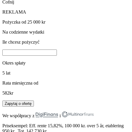
Cofnij
REKLAMA
Pożyczka od 25 000 kr
Na codzienne wydatki
Ile chcesz pożyczyć
Okres spłaty
5
lat
Rata miesięczna od
582
kr
Zapytaj o ofertę
We współpracy z
i
Priseksempel: Eff. rente 15,82%, 100 000 kr. over 5 år, etablering
950 kr., Tot. 142 730 kr.