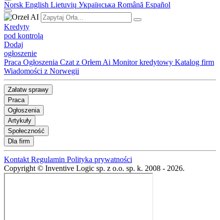
Norsk
English
Lietuvių
Українська
Română
Español
Kredyty
pod kontrolą
Dodaj
ogłoszenie
Praca
Ogłoszenia
Czat z Orłem Ai
Monitor kredytowy
Katalog firm
Wiadomości z Norwegii
Załatw sprawy
Praca
Ogłoszenia
Artykuły
Społeczność
Dla firm
Kontakt
Regulamin
Polityka prywatności
Copyright © Inventive Logic sp. z o.o. sp. k. 2008 - 2026.