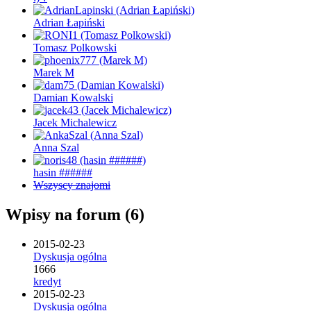
Adrian Łapiński
Tomasz Polkowski
Marek M
Damian Kowalski
Jacek Michalewicz
Anna Szal
hasin ######
Wszyscy znajomi
Wpisy na forum (6)
2015-02-23
Dyskusja ogólna
1666
kredyt
2015-02-23
Dyskusja ogólna