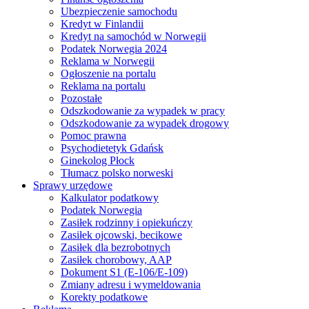
Ubezpieczenie samochodu
Kredyt w Finlandii
Kredyt na samochód w Norwegii
Podatek Norwegia 2024
Reklama w Norwegii
Ogłoszenie na portalu
Reklama na portalu
Pozostałe
Odszkodowanie za wypadek w pracy
Odszkodowanie za wypadek drogowy
Pomoc prawna
Psychodietetyk Gdańsk
Ginekolog Płock
Tłumacz polsko norweski
Sprawy urzędowe
Kalkulator podatkowy
Podatek Norwegia
Zasiłek rodzinny i opiekuńczy
Zasiłek ojcowski, becikowe
Zasiłek dla bezrobotnych
Zasiłek chorobowy, AAP
Dokument S1 (E-106/E-109)
Zmiany adresu i wymeldowania
Korekty podatkowe