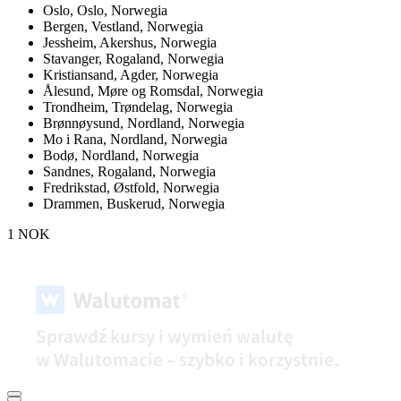
Oslo,
Oslo, Norwegia
Bergen,
Vestland, Norwegia
Jessheim,
Akershus, Norwegia
Stavanger,
Rogaland, Norwegia
Kristiansand,
Agder, Norwegia
Ålesund,
Møre og Romsdal, Norwegia
Trondheim,
Trøndelag, Norwegia
Brønnøysund,
Nordland, Norwegia
Mo i Rana,
Nordland, Norwegia
Bodø,
Nordland, Norwegia
Sandnes,
Rogaland, Norwegia
Fredrikstad,
Østfold, Norwegia
Drammen,
Buskerud, Norwegia
1 NOK