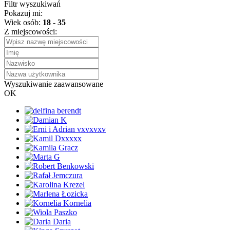
Filtr wyszukiwań
Pokazuj mi:
Wiek osób:
18
-
35
Z miejscowości:
Wyszukiwanie zaawansowane
OK