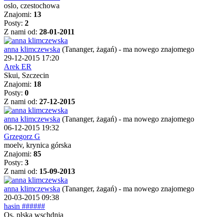
oslo, czestochowa
Znajomi:
13
Posty:
2
Z nami od:
28-01-2011
anna klimczewska
(Tananger, żagań)
-
ma nowego znajomego
29-12-2015 17:20
Arek ER
Skui, Szczecin
Znajomi:
18
Posty:
0
Z nami od:
27-12-2015
anna klimczewska
(Tananger, żagań)
-
ma nowego znajomego
06-12-2015 19:32
Grzegorz G
moelv, krynica górska
Znajomi:
85
Posty:
3
Z nami od:
15-09-2013
anna klimczewska
(Tananger, żagań)
-
ma nowego znajomego
20-03-2015 09:38
hasin ######
Os, plska wschdnia