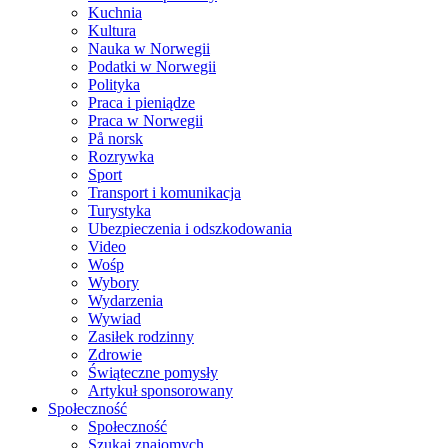
Kuchnia
Kultura
Nauka w Norwegii
Podatki w Norwegii
Polityka
Praca i pieniądze
Praca w Norwegii
På norsk
Rozrywka
Sport
Transport i komunikacja
Turystyka
Ubezpieczenia i odszkodowania
Video
Wośp
Wybory
Wydarzenia
Wywiad
Zasiłek rodzinny
Zdrowie
Świąteczne pomysły
Artykuł sponsorowany
Społeczność
Społeczność
Szukaj znajomych