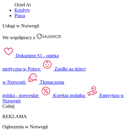
Orzeł
Ai
Kredyty
Praca
Usługi w Norwegii
We współpracy z
Dokument S1 - opieka
medyczna w Polsce
Zasiłki na dzieci
w Norwegii
Tłumaczenia
polsko - norweskie
Korekta podatku
Emerytura w
Norwegii
Cofnij
REKLAMA
Ogłoszenia w Norwegii