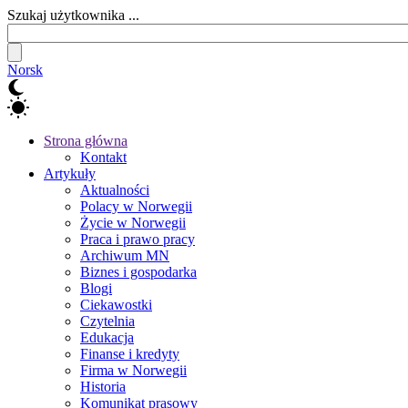
Szukaj użytkownika ...
Norsk
Strona główna
Kontakt
Artykuły
Aktualności
Polacy w Norwegii
Życie w Norwegii
Praca i prawo pracy
Archiwum MN
Biznes i gospodarka
Blogi
Ciekawostki
Czytelnia
Edukacja
Finanse i kredyty
Firma w Norwegii
Historia
Komunikat prasowy