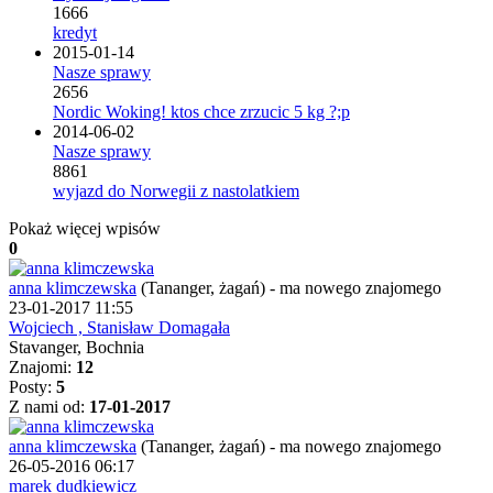
1666
kredyt
2015-01-14
Nasze sprawy
2656
Nordic Woking! ktos chce zrzucic 5 kg ?;p
2014-06-02
Nasze sprawy
8861
wyjazd do Norwegii z nastolatkiem
Pokaż więcej wpisów
0
anna klimczewska
(Tananger, żagań)
-
ma nowego znajomego
23-01-2017 11:55
Wojciech , Stanisław Domagała
Stavanger, Bochnia
Znajomi:
12
Posty:
5
Z nami od:
17-01-2017
anna klimczewska
(Tananger, żagań)
-
ma nowego znajomego
26-05-2016 06:17
marek dudkiewicz