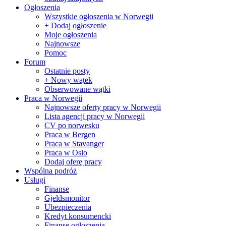
Ogłoszenia
Wszystkie ogłoszenia w Norwegii
+ Dodaj ogłoszenie
Moje ogłoszenia
Najnowsze
Pomoc
Forum
Ostatnie posty
+ Nowy wątek
Obserwowane wątki
Praca w Norwegii
Najnowsze oferty pracy w Norwegii
Lista agencji pracy w Norwegii
CV po norwesku
Praca w Bergen
Praca w Stavanger
Praca w Oslo
Dodaj oferę pracy
Wspólna podróż
Usługi
Finanse
Gjeldsmonitor
Ubezpieczenia
Kredyt konsumencki
Finanse ogłoszenia