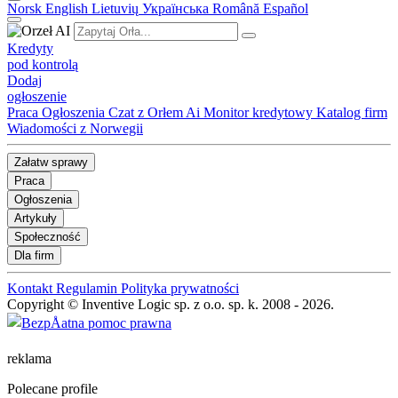
Norsk
English
Lietuvių
Українська
Română
Español
Kredyty
pod kontrolą
Dodaj
ogłoszenie
Praca
Ogłoszenia
Czat z Orłem Ai
Monitor kredytowy
Katalog firm
Wiadomości z Norwegii
Załatw sprawy
Praca
Ogłoszenia
Artykuły
Społeczność
Dla firm
Kontakt
Regulamin
Polityka prywatności
Copyright © Inventive Logic sp. z o.o. sp. k. 2008 - 2026.
reklama
Polecane profile