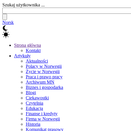
Szukaj użytkownika ...
Norsk
Strona główna
Kontakt
Artykuły
Aktualności
Polacy w Norwegii
Życie w Norwegii
Praca i prawo pracy
Archiwum MN
Biznes i gospodarka
Blogi
Ciekawostki
Czytelnia
Edukacja
Finanse i kredyty
Firma w Norwegii
Historia
Komunikat prasowy