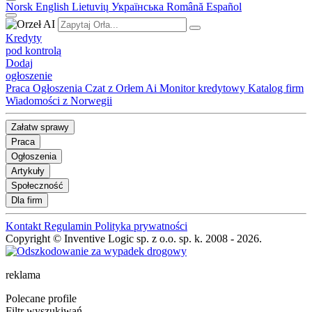
Norsk
English
Lietuvių
Українська
Română
Español
Kredyty
pod kontrolą
Dodaj
ogłoszenie
Praca
Ogłoszenia
Czat z Orłem Ai
Monitor kredytowy
Katalog firm
Wiadomości z Norwegii
Załatw sprawy
Praca
Ogłoszenia
Artykuły
Społeczność
Dla firm
Kontakt
Regulamin
Polityka prywatności
Copyright © Inventive Logic sp. z o.o. sp. k. 2008 - 2026.
reklama
Polecane profile
Filtr wyszukiwań