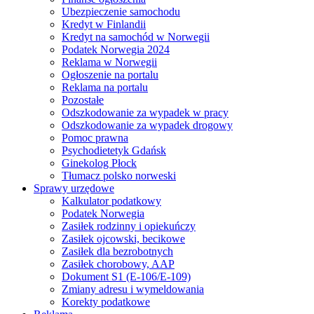
Ubezpieczenie samochodu
Kredyt w Finlandii
Kredyt na samochód w Norwegii
Podatek Norwegia 2024
Reklama w Norwegii
Ogłoszenie na portalu
Reklama na portalu
Pozostałe
Odszkodowanie za wypadek w pracy
Odszkodowanie za wypadek drogowy
Pomoc prawna
Psychodietetyk Gdańsk
Ginekolog Płock
Tłumacz polsko norweski
Sprawy urzędowe
Kalkulator podatkowy
Podatek Norwegia
Zasiłek rodzinny i opiekuńczy
Zasiłek ojcowski, becikowe
Zasiłek dla bezrobotnych
Zasiłek chorobowy, AAP
Dokument S1 (E-106/E-109)
Zmiany adresu i wymeldowania
Korekty podatkowe