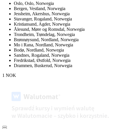
Oslo,
Oslo, Norwegia
Bergen,
Vestland, Norwegia
Jessheim,
Akershus, Norwegia
Stavanger,
Rogaland, Norwegia
Kristiansand,
Agder, Norwegia
Ålesund,
Møre og Romsdal, Norwegia
Trondheim,
Trøndelag, Norwegia
Brønnøysund,
Nordland, Norwegia
Mo i Rana,
Nordland, Norwegia
Bodø,
Nordland, Norwegia
Sandnes,
Rogaland, Norwegia
Fredrikstad,
Østfold, Norwegia
Drammen,
Buskerud, Norwegia
1 NOK