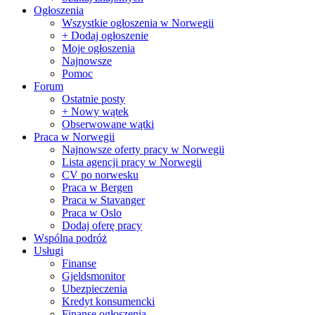
Ogłoszenia
Wszystkie ogłoszenia w Norwegii
+ Dodaj ogłoszenie
Moje ogłoszenia
Najnowsze
Pomoc
Forum
Ostatnie posty
+ Nowy wątek
Obserwowane wątki
Praca w Norwegii
Najnowsze oferty pracy w Norwegii
Lista agencji pracy w Norwegii
CV po norwesku
Praca w Bergen
Praca w Stavanger
Praca w Oslo
Dodaj oferę pracy
Wspólna podróż
Usługi
Finanse
Gjeldsmonitor
Ubezpieczenia
Kredyt konsumencki
Finanse ogłoszenia