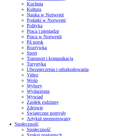
Kuchnia
Kultura
Nauka w Norwegii
Podatki w Norwegii
Polityka
Praca i pieniądze
Praca w Norwegii
På norsk
Rozrywka
Sport
Transport i komunikacja
Turystyka
Ubezpieczenia i odszkodowania
Video
Wośp
Wybory
Wydarzenia
Wywiad
Zasiłek rodzinny
Zdrowie
Świąteczne pomysły
Artykuł sponsorowany
Społeczność
Społeczność
Szukaj znajomych