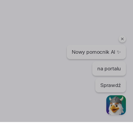
Nowy pomocnik AI ✨
na portalu
Sprawdź