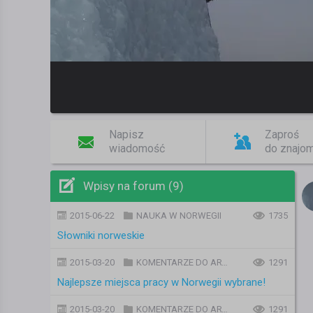
Napisz
Zaproś
wiadomość
do znajo
Wpisy na forum (9)
2015-06-22
NAUKA W NORWEGII
1735
Słowniki norweskie
2015-03-20
KOMENTARZE DO ARTYKUŁÓW
1291
Najlepsze miejsca pracy w Norwegii wybrane!
2015-03-20
KOMENTARZE DO ARTYKUŁÓW
1291