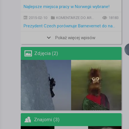
Najlepsze miejsca pracy w Norwegii wybrane!
2015-02-10
KOMENTARZE DO ARTYKUŁÓW
18183
Prezydent Czech porównuje Barnevernet do nazistów
Pokaż więcej wpisów
Zdjęcia (2)
Znajomi (3)