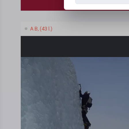
A B, (43 l.)