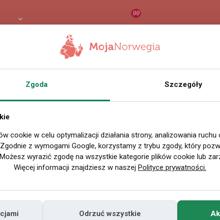
99
 PLN
RAPORT
ORZEŁ AI
O
Zgoda
Szczegóły
kie
ów cookie w celu optymalizacji działania strony, analizowania ruchu
. Zgodnie z wymogami Google, korzystamy z trybu zgody, który pozwa
Możesz wyrazić zgodę na wszystkie kategorie plików cookie lub zar
Więcej informacji znajdziesz w naszej
Polityce prywatności.
cjami
Odrzuć wszystkie
Ak