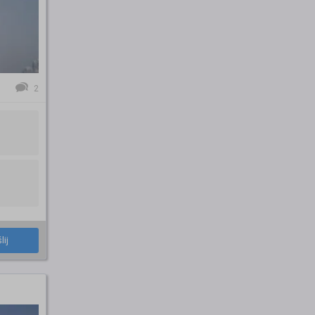
2
lij