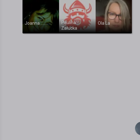
Paulina
Joanna ........
Ola La
Załucka