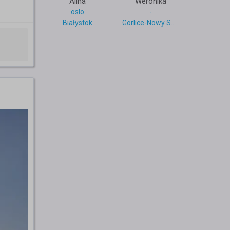
Alina
Weronika
oslo
-
Białystok
Gorlice-Nowy Sącz