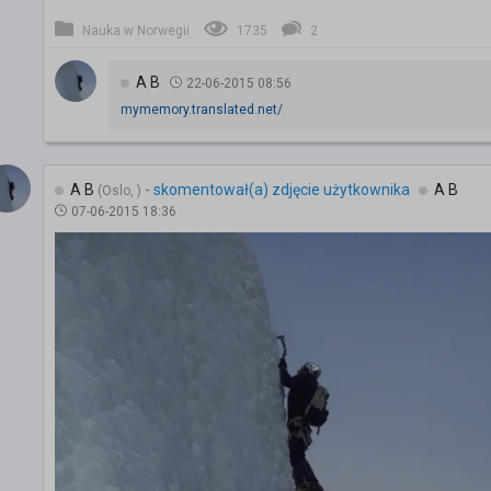
Nauka w Norwegii
1735
2
A B
22-06-2015 08:56
mymemory.translated.net/
A B
-
skomentował(a) zdjęcie użytkownika
A B
(Oslo, )
07-06-2015 18:36