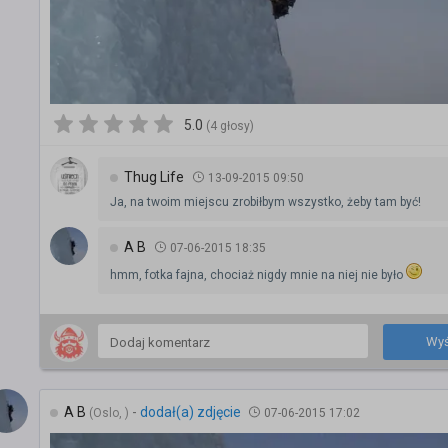
5.0
(4 głosy)
Thug Life
13-09-2015 09:50
Ja, na twoim miejscu zrobiłbym wszystko, żeby tam być!
A B
07-06-2015 18:35
hmm, fotka fajna, chociaż nigdy mnie na niej nie było
Wyś
A B
-
dodał(a) zdjęcie
(Oslo, )
07-06-2015 17:02