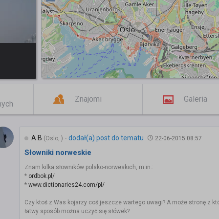
Znajomi
Galeria
mych
A B
-
dodał(a) post do tematu
(Oslo, )
22-06-2015 08:57
Słowniki norweskie
Znam kilka słowników polsko-norweskich, m.in.:
*
ordbok.pl/
*
www.dictionaries24.com/pl/
Czy ktoś z Was kojarzy coś jeszcze wartego uwagi? A może stronę z kt
łatwy sposób można uczyć się słówek?