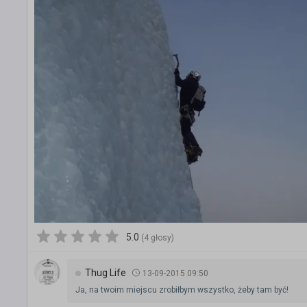
5.0
(4 głosy)
Thug Life
13-09-2015 09:50
Ja, na twoim miejscu zrobiłbym wszystko, żeby tam być!