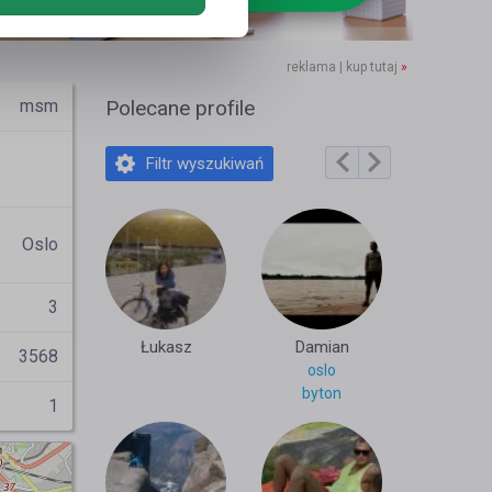
reklama | kup tutaj
»
msm
Polecane profile
Filtr wyszukiwań
Oslo
3
Łukasz
Damian
3568
oslo
byton
1