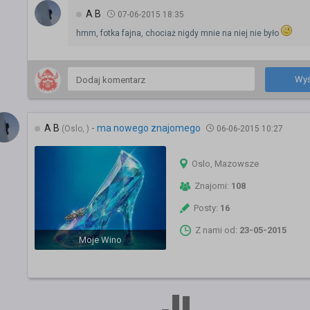
A B
07-06-2015 18:35
hmm, fotka fajna, chociaż nigdy mnie na niej nie było
Wyś
A B
-
ma nowego znajomego
(Oslo, )
06-06-2015 10:27
Oslo, Mazowsze
Znajomi:
108
Posty:
16
Z nami od:
23-05-2015
Moje Wino