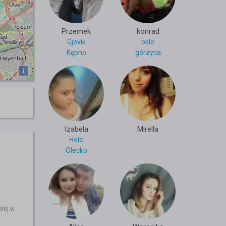
Przemek
konrad
Gjovik
oslo
Kępno
górzyca
i
Izabela
Mirella
Hole
Olecko
órej w