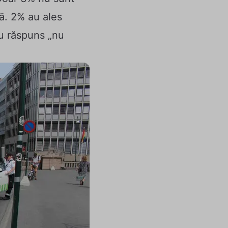
că. 2% au ales
au răspuns „nu