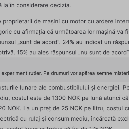
 ia în considerare decizia.
e proprietarii de mașini cu motor cu ardere inter
oric cu afirmația că următoarea lor mașină va fi 
punsul „sunt de acord”. 24% au indicat un răspu
otrivă. 15% au ales răspunsul „nu sunt de acord”
 experiment rutier. Pe drumuri vor apărea semne mister
turile lunare ale combustibilului și energiei. P
diu, costul este de 1300 NOK pe lună atunci cân
20 NOK. La un preț de 25 NOK pe litru, costul c
ectrică cu rulaj și consum mediu, încărcată excl
, costul lunar ar trebui să fie de 175 NOK.