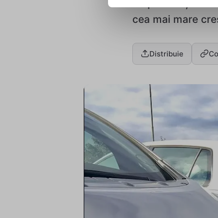
respondenți au de
cea mai mare creșt
Distribuie
Co