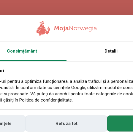
5.2026 11:30
Consimțământ
Detalii
a și benzina pier
i mare creștere d
ri
uri pentru a optimiza funcționarea, a analiza traficul și a personaliza
voastră. În conformitate cu cerințele Google, utilizăm modul de con
 ani
e și procesate. Vă puteți da acordul pentru toate categoriile de cook
i găsiți în
Politica de confidențialitate.
așinile electrice a crescut semnificativ în No
ințele
Refuză tot
iene a Automobiliștilor (NAF), în aprilie 2026