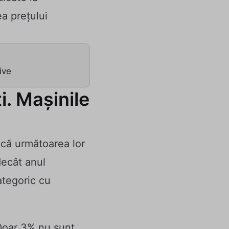
ea prețului
ive
i. Mașinile
 că următoarea lor
decât anul
ategoric cu
 Doar 3% nu sunt