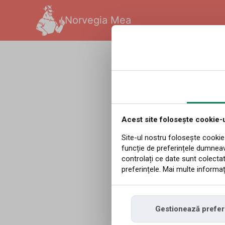
Norvegia Mea
Română
|
Redakcja
|
17.0
Motorin
Cea ma
Acest site folosește cookie-u
Site-ul nostru folosește cookie-
funcție de preferințele dumnea
ultimii
controlați ce date sunt colectat
preferințele. Mai multe informați
Interesul pentru m
Gestionează prefer
Federației Norveg