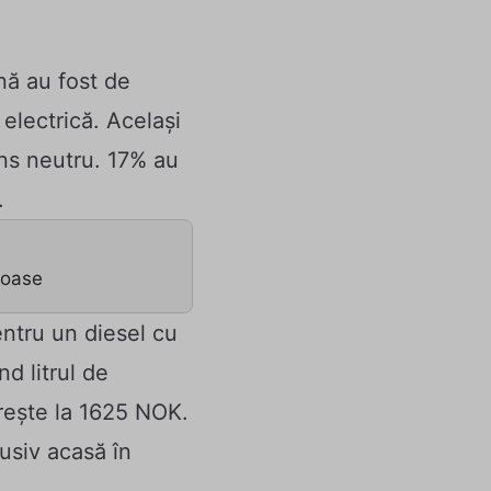
nă au fost de
electrică. Același
ns neutru. 17% au
.
ioase
entru un diesel cu
d litrul de
rește la 1625 NOK.
usiv acasă în