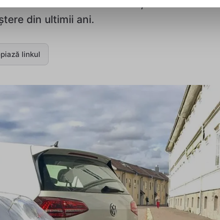
clarat că următoarea lor mașină va fi electri
ere din ultimii ani.
piază linkul