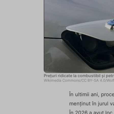
Prețuri ridicate la combustibil și pet
Wikimedia Commons/CC BY-SA 4.0/Wol
În ultimii ani, pr
menținut în jurul v
În 2026 a avut loc 