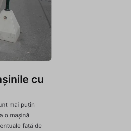
șinile cu
sunt mai puțin
la o mașină
centuale față de