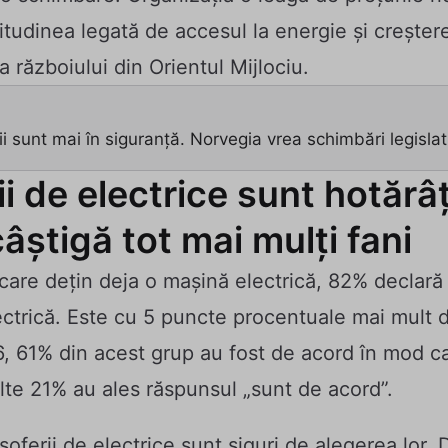
itudinea legată de accesul la energie și creșter
a războiului din Orientul Mijlociu.
erii sunt mai în siguranță. Norvegia vrea schimbări legislat
ii de electrice sunt hotărâț
câștigă tot mai mulți fani
care dețin deja o mașină electrică, 82% declară
lectrică. Este cu 5 puncte procentuale mai mult 
, 61% din acest grup au fost de acord în mod c
lte 21% au ales răspunsul „sunt de acord”.
șoferii de electrice sunt siguri de alegerea lor.