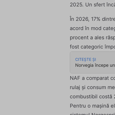
2025. Un sfert încă
În 2026, 17% dintr
acord în mod categ
procent a ales răs
fost categoric împ
CITEȘTE ȘI
Norvegia începe un
NAF a comparat cos
rulaj și consum me
combustibil costă 
Pentru o mașină el
sistemul Norgespris