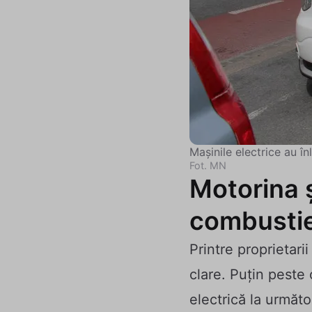
Mașinile electrice au î
Fot. MN
Motorina ș
combustie
Printre proprietari
clare. Puțin peste
electrică la următ