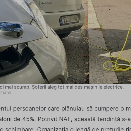
rol mai scump. Șoferii aleg tot mai des mașinile electrice.
fmann
ocentul persoanelor care plănuiau să cumpere o m
alorii de 45%. Potrivit NAF, această tendință s-a 
o schimbare. Organizația o leagă de prețurile ri