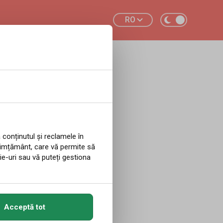
RO
d teren.
in
 conținutul și reclamele în
simțământ, care vă permite să
ie-uri sau vă puteți gestiona
rvegia. Potrivit
Acceptă tot
, 51% dintre