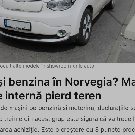
nlocuit alte modele în showroom-urile auto.
i benzina în Norvegia? Ma
 internă pierd teren
i de mașini pe benzină și motorină, declarațiile 
 o treime din acest grup este sigură că va trece 
oarea achiziție. Este o creștere cu 3 puncte pro