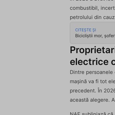
combustibil, incert
petrolului din cauz
CITEȘTE ȘI
Bicicliștii mor, șof
Proprietar
electrice 
Dintre persoanele 
mașină va fi tot e
precedent. În 2026
această alegere. A
NAF subliniază că 