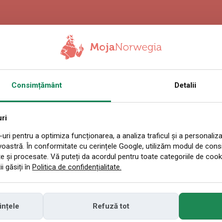
5.2026 14:01
Consimțământ
Detalii
ul și sectorul ene
col? Totul din cauz
ri
uri pentru a optimiza funcționarea, a analiza traficul și a personaliza
voastră. În conformitate cu cerințele Google, utilizăm modul de con
 extreme
e și procesate. Vă puteți da acordul pentru toate categoriile de cook
i găsiți în
Politica de confidențialitate.
riției fenomenului El Niño (fenomen climatic a
ințele
Refuză tot
 Oceanului Pacific) în 2026 ar putea declanșa 