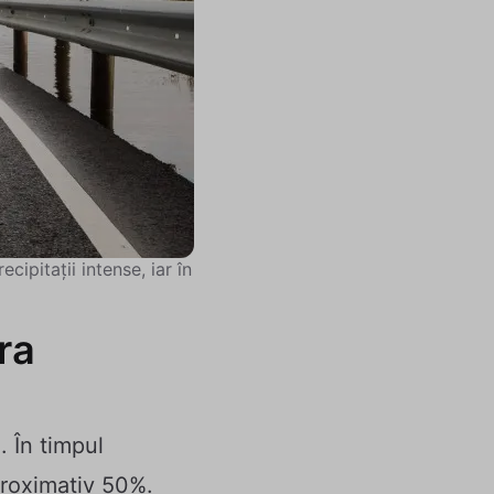
ipitații intense, iar în
ra
 În timpul
proximativ 50%.