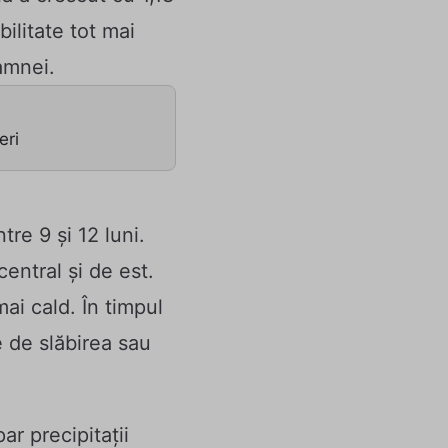
ilitate tot mai
amnei.
eri
re 9 și 12 luni.
entral și de est.
mai cald. În timpul
 de slăbirea sau
r precipitații