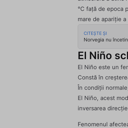
°C față de epoca pr
mare de apariție a
CITEȘTE ȘI
Norvegia nu încetin
El Niño sc
El Niño este un fen
Constă în creșterea
În condiții normale
El Niño, acest mod
inversarea direcție
Fenomenul afecteaz