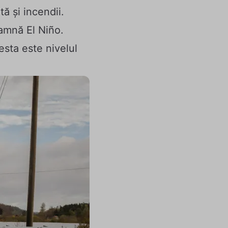
ă și incendii.
eamnă El Niño.
esta este nivelul