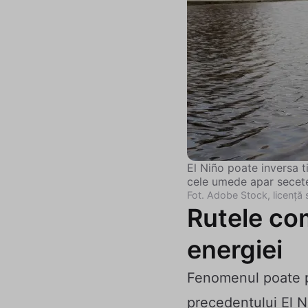
El Niño poate inversa ti
cele umede apar secet
Fot. Adobe Stock, licență 
Rutele co
energiei
Fenomenul poate pe
precedentului El N