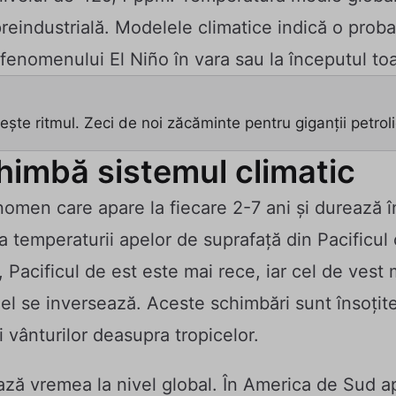
eindustrială. Modelele climatice indică o probab
 fenomenului El Niño în vara sau la începutul to
ește ritmul. Zeci de noi zăcăminte pentru giganții petroli
himbă sistemul climatic
omen care apare la fiecare 2-7 ani și durează înt
 temperaturii apelor de suprafață din Pacificul c
, Pacificul de est este mai rece, iar cel de vest 
el se inversează. Aceste schimbări sunt însoțite
i vânturilor deasupra tropicelor.
ă vremea la nivel global. În America de Sud apa