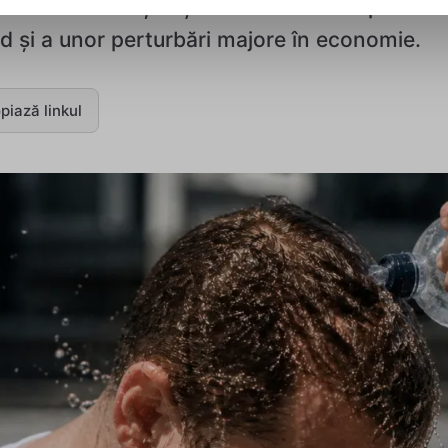
ă. Oamenii de știință avertizează asupra risc
d și a unor perturbări majore în economie.
piază linkul