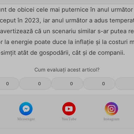
nt de obicei cele mai puternice în anul următor a
nceput în 2023, iar anul următor a adus temperat
 avertizează că un scenariu similar s-ar putea r
r la energie poate duce la inflație și la costuri 
esimțit atât de gospodării, cât și de companii.
Cum evaluați acest articol?
0
0
0
0
Messenger
YouTube
Instagram