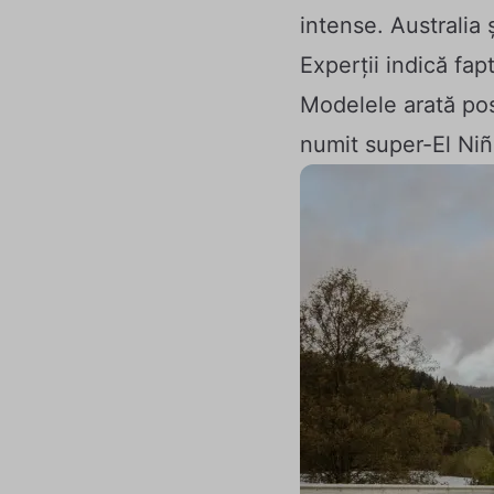
intense. Australia 
Experții indică fa
Modelele arată posi
numit super-El Niñ