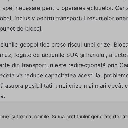
sa apei necesare pentru operarea ecluzelor. Cana
bal, inclusiv pentru transportul resurselor ener
 punct de blocaj.
siunile geopolitice cresc riscul unei crize. Blocad
uz, legate de acțiunile SUA și Iranului, afectea
parte din transporturi este redirecționată prin 
seceta va reduce capacitatea acestuia, probleme
ă asupra posibilității unei crize mai mari decât
a.
iene își freacă mâinile. Suma profiturilor generate de ră