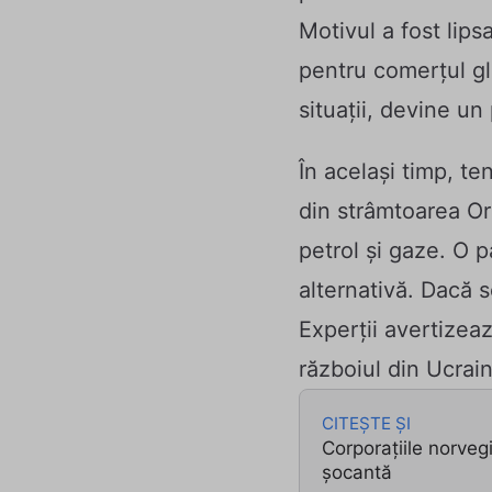
Motivul a fost lip
pentru comerțul glo
situații, devine un
În același timp, ten
din strâmtoarea Orm
petrol și gaze. O 
alternativă. Dacă 
Experții avertizeaz
războiul din Ucrain
CITEȘTE ȘI
Corporațiile norveg
șocantă