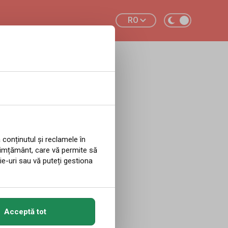
RO
rgetic
a...
 conținutul și reclamele în
simțământ, care vă permite să
ie-uri sau vă puteți gestiona
sociat cu
Acceptă tot
o criză