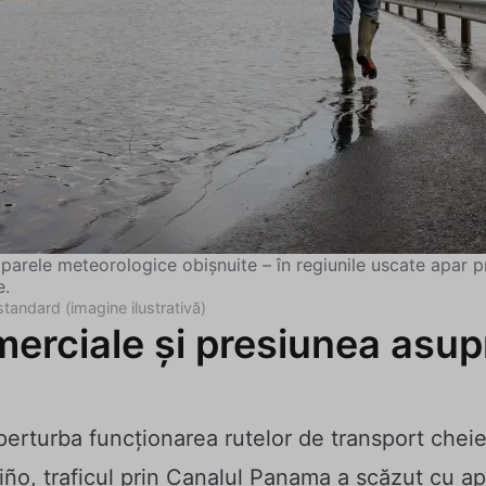
parele meteorologice obișnuite – în regiunile uscate apar prec
e.
standard (imagine ilustrativă)
merciale și presiunea asup
rturba funcționarea rutelor de transport cheie.
iño, traficul prin Canalul Panama a scăzut cu a