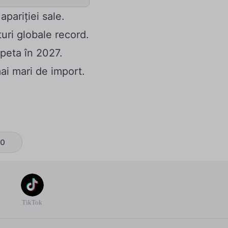
pariției sale.
uri globale record.
epeta în 2027.
mai mari de import.
0
TikTok