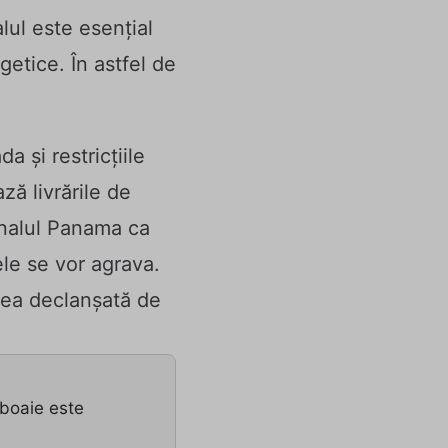
lul este esențial
getice. În astfel de
a și restricțiile
ză livrările de
Canalul Panama ca
le se vor agrava.
 cea declanșată de
zboaie este