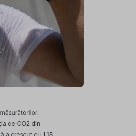
 măsurătorilor.
ția de CO2 din
ă a crescut cu 1,18