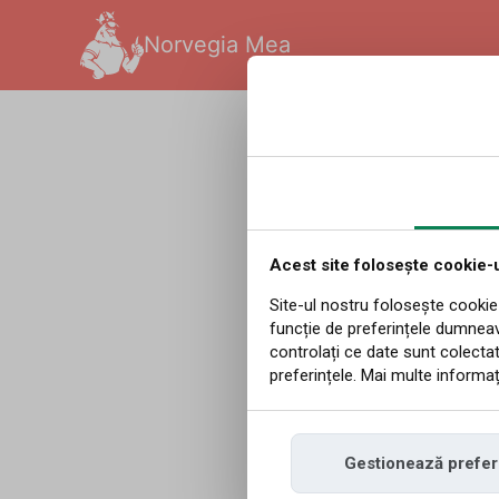
Norvegia Mea
Română
|
Redakcja
|
10.0
Comerț
în peri
Acest site folosește cookie-u
Site-ul nostru folosește cookie-
funcție de preferințele dumnea
vremii
controlați ce date sunt colectat
preferințele. Mai multe informați
Posibilitatea apa
Gestionează prefer
încălzirea apelor