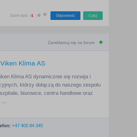
Oceń wpis:
-1
Odpowiedz
Cytuj
Zareklamuj się na forum
– Viken Klima AS
ken Klima AS dynamicznie się rozwija i
yjnych, którzy dołączą do naszego zespołu
 szpitale, biurowce, centra handlowe oraz
...
efon:
+47 400 84 345