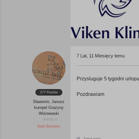
7 Lat, 11 Miesięcy temu
Przysluguje 5 tygodni urlop
277 Postów
Pozdrawiam
Sławomir, Janusz
kumpel Grażyny
Wiśniewski
(karsk)
Stały Bywalec