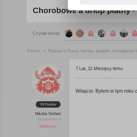
Chorobowe a urlop płatny
-
Czytali temat:
›
Forum
Pytania o Prace, biznes, podatki, formalności 
7 Lat, 11 Miesięcy temu
Witajcie. Byłem w tym roku 
59 Postów
Nikolai Stefani
(nikolaistefani)
Nowicjusz