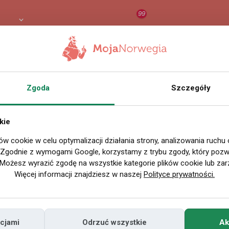
99
PLN
RAPORT
ORZEŁ AI
O
Zgoda
Szczegóły
kie
ów cookie w celu optymalizacji działania strony, analizowania ruchu
. Zgodnie z wymogami Google, korzystamy z trybu zgody, który pozwa
Możesz wyrazić zgodę na wszystkie kategorie plików cookie lub zar
Więcej informacji znajdziesz w naszej
Polityce prywatności.
cjami
Odrzuć wszystkie
Ak