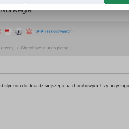
 Norwegia
(
949 niezalogowanych
)
›
i urzędy
Chorobowe a urlop płatny
od stycznia do dnia dzisiejszego na chorobowym. Czy przysługu