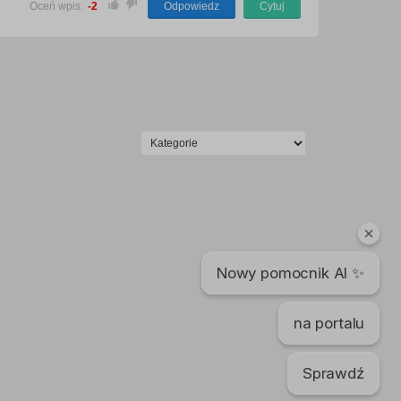
Oceń wpis:
-2
Odpowiedz
Cytuj
Nowy pomocnik AI ✨
na portalu
Sprawdź