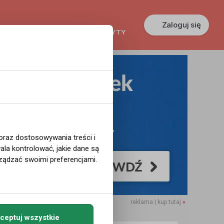
Zaloguj się
KREDYTY
GŁOSZENIA
PRACA
 oraz dostosowywania treści i
la kontrolować, jakie dane są
ządzać swoimi preferencjami.
reklama | kup tutaj
»
ceptuj wszystkie