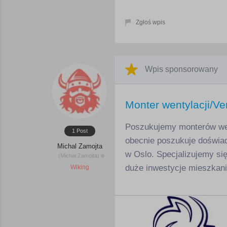
Zgłoś wpis
Wpis sponsorowany
Monter wentylacji/Ve
Poszukujemy monterów went
1 Post
obecnie poszukuje doświa
Michal Zamojta
w Oslo. Specjalizujemy się
(Michal Zamojta)
duże inwestycje mieszkan
Wiking