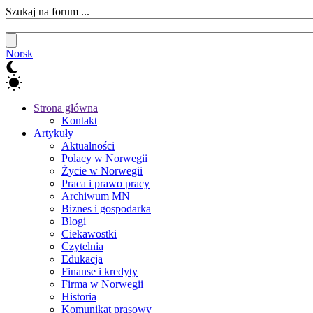
Szukaj na forum ...
Norsk
Strona główna
Kontakt
Artykuły
Aktualności
Polacy w Norwegii
Życie w Norwegii
Praca i prawo pracy
Archiwum MN
Biznes i gospodarka
Blogi
Ciekawostki
Czytelnia
Edukacja
Finanse i kredyty
Firma w Norwegii
Historia
Komunikat prasowy