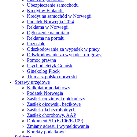
Ubezpieczenie samochodu
Kredyt w Finlandii
Kredyt na samochód w Norwegii
Podatek Norwegia 2024
Reklama w Norwegii
Ogłoszenie na portalu
Reklama na portalu
Pozostałe
Odszkodowanie za wypadek w pracy
Odszkodowanie za wypadek drogowy
Pomoc prawna
Psychodietetyk Gdańsk
Ginekolog Płock
Tłumacz polsko norweski
Sprawy urzędowe
Kalkulator podatkowy
Podatek Norwegia
Zasiłek rodzinny i opiekuńczy
Zasiłek ojcowski, becikowe
Zasiłek dla bezrobotnych
Zasiłek chorobowy, AAP
Dokument S1 (E-106/E-109)
Zmiany adresu i wymeldowania
Korekty podatkowe