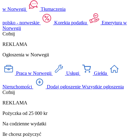
w Norwegii
Tłumaczenia
polsko - norweskie
Korekta podatku
Emerytura w
Norwegii
Cofnij
REKLAMA
Ogłoszenia w Norwegii
Praca w Norwegii
Usługi
Giełda
Nieruchomości
Dodaj ogłoszenie
Wszystkie ogłoszenia
Cofnij
REKLAMA
Pożyczka od 25 000 kr
Na codzienne wydatki
Ile chcesz pożyczyć