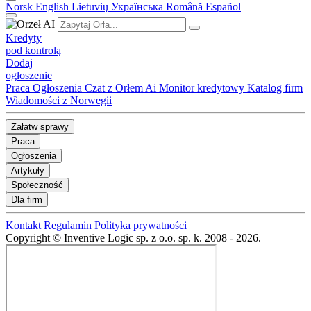
Norsk
English
Lietuvių
Українська
Română
Español
Kredyty
pod kontrolą
Dodaj
ogłoszenie
Praca
Ogłoszenia
Czat z Orłem Ai
Monitor kredytowy
Katalog firm
Wiadomości z Norwegii
Załatw sprawy
Praca
Ogłoszenia
Artykuły
Społeczność
Dla firm
Kontakt
Regulamin
Polityka prywatności
Copyright © Inventive Logic sp. z o.o. sp. k. 2008 - 2026.