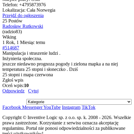
Telefon:
+4795873976
Lokalizacja:
Cała Norwegia
Przejdź do ogłoszenia
25 Postów
Radosław Rutkowski
(radzio83)
Wiking
1 Rok, 1 Miesiąc temu
#514687
Manipulacja i straszenie ludzi .
Inżynieria społeczna.
jeszcze niedawno prognoza pogody i zielona mapka a na niej
temperatura 25 stopni i słoneczko . Dziś
25 stopni i mapa czerwona
Zgłoś wpis
Oceń wpis:
10
Odpowiedz
Cytuj
Facebook
Messenger
YouTube
Instagram
TikTok
Copyright © Inventive Logic sp. z o.o. sp. k. 2008 - 2026. Wszelkie
prawa zastrzeżone. Korzystanie z serwisu oznacza akceptację
regulaminu. Portal nie ponosi odpowiedzialności za publikowane
treści użytkowników!