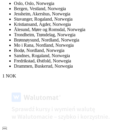
Oslo,
Oslo, Norwegia
Bergen,
Vestland, Norwegia
Jessheim,
Akershus, Norwegia
Stavanger,
Rogaland, Norwegia
Kristiansand,
Agder, Norwegia
Ålesund,
Møre og Romsdal, Norwegia
Trondheim,
Trøndelag, Norwegia
Brønnøysund,
Nordland, Norwegia
Mo i Rana,
Nordland, Norwegia
Bodø,
Nordland, Norwegia
Sandnes,
Rogaland, Norwegia
Fredrikstad,
Østfold, Norwegia
Drammen,
Buskerud, Norwegia
1 NOK