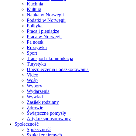
Kuchnia
Kultura
Nauka w Norwegii
Podatki w Norwegii
Polityka
Praca i pieniądze
Praca w Norwegii
På norsk
Rozrywka
Sport
Transport i komunikacja
Turystyka
Ubezpieczenia i odszkodowania
Video
Wośp
Wybory
Wydarzenia
Wywiad
Zasiłek rodzinny
Zdrowie
Świąteczne pomysły
Artykuł sponsorowany
Społeczność
Społeczność
Szukaj znajomych