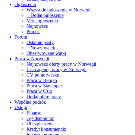
Ogłoszenia
Wszystkie ogłoszenia w Norwegii
+ Dodaj ogłoszenie
Moje ogłoszenia
Najnowsze
Pomoc
Forum
Ostatnie posty
+ Nowy wątek
Obserwowane wątki
Praca w Norwegii
Najnowsze oferty pracy w Norwegii
Lista agencji pracy w Norwegii
CV po norwesku
Praca w Bergen
Praca w Stavanger
Praca w Oslo
Dodaj oferę pracy
Wspólna podróż
Usługi
Finanse
Gjeldsmonitor
Ubezpieczenia
Kredyt konsumencki
Finanse ogłoszenia