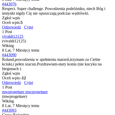
#443076
Respect. Super challenge. Powodzenia podróżniku, niech Bóg i
instynkt nigdy Cię nie opuszczają podczas wędrówki.
Zgłoś wpis
Oceń wpis:
5
Odpowiedz
Cytuj
1 Post
vivaldi12125
(vivaldi12125)
Wiking
8 Lat, 7 Miesięcy temu
#443090
Roland,powodzenia w spełnieniu marzeń,trzymam za Ciebie
kciuki,i pełen szacun.Pozdrawiam-stary koniu (nie kucyku na
biegunach )
Zgłoś wpis
Oceń wpis:
-12
Odpowiedz
Cytuj
1 Post
mwprogettare mwprogettare
(mwprogettare)
Wiking
8 Lat, 7 Miesięcy temu
#443093
Czesc Rolandzie ,