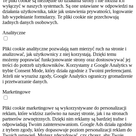
Te pliki cookie są niezbędne do działania strony i nie można ich
wyłączyć w naszych systemach. Są one ustawiane w odpowiedzi na
działania użytkownika, takie jak ustawienia prywatności, logowanie
lub wypełnianie formularzy. Te pliki cookie nie przechowują
żadnych danych osobowych.
Analityczne
Pliki cookie analityczne pozwalają nam mierzyć ruch na stronie i
analizować, jak użytkownicy z niej korzystają. Dzięki temu
możemy poprawiać funkcjonowanie strony oraz dostosowywać jej
treści do potrzeb użytkowników. Korzystamy z Google Analytics w
trybie Consent Mode, który działa zgodnie z Twoimi preferencjami.
Jeżeli nie wyrazisz zgody, Google Analytics ograniczy gromadzenie
i przetwarzanie danych.
Marketingowe
Pliki cookie marketingowe są wykorzystywane do personalizacji
reklam, które widzisz zarówno na naszej stronie, jak i na stronach
partnerów zewnętrznych. Dzięki nim reklamy są bardziej trafne i
odpowiadają Twoim zainteresowaniom. Google Ads działa zgodnie
z trybem zgody, który dopasowuje poziom personalizacji reklam do
Twoich ustawień. Możesz zdecydować, czy chcesz, aby Twoje