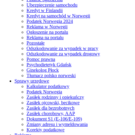
Ubezpieczenie samochodu
Kredyt w Finlandii
Kredyt na samochód w Norwegii
Podatek Norwegia 2024
Reklama w Norwegii
Ogłoszenie na portalu
Reklama na portalu
Pozostałe
Odszkodowanie za wypadek w pracy
Odszkodowanie za wypadek drogowy
Pomoc prawna
Psychodietetyk Gdańsk
Ginekolog Płock
Tłumacz polsko norweski
Sprawy urzędowe
Kalkulator podatkowy
Podatek Norwegia
Zasiłek rodzinny i opiekuńczy
Zasiłek ojcowski, becikowe
Zasiłek dla bezrobotnych
Zasiłek chorobowy, AAP
Dokument S1 (E-106/E-109)
Zmiany adresu i wymeldowania
Korekty podatkowe