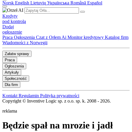
Norsk
English
Lietuvių
Українська
Română
Español
Kredyty
pod kontrolą
Dodaj
ogłoszenie
Praca
Ogłoszenia
Czat z Orłem Ai
Monitor kredytowy
Katalog firm
Wiadomości z Norwegii
Załatw sprawy
Praca
Ogłoszenia
Artykuły
Społeczność
Dla firm
Kontakt
Regulamin
Polityka prywatności
Copyright © Inventive Logic sp. z o.o. sp. k. 2008 - 2026.
reklama
Będzie spał na mrozie i jadł