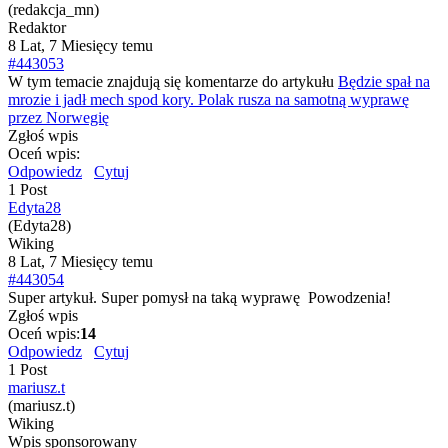
(redakcja_mn)
Redaktor
8 Lat, 7 Miesięcy temu
#443053
W tym temacie znajdują się komentarze do artykułu
Będzie spał na
mrozie i jadł mech spod kory. Polak rusza na samotną wyprawę
przez Norwegię
Zgłoś wpis
Oceń wpis:
Odpowiedz
Cytuj
1 Post
Edyta28
(Edyta28)
Wiking
8 Lat, 7 Miesięcy temu
#443054
Super artykuł. Super pomysł na taką wyprawę
Powodzenia!
Zgłoś wpis
Oceń wpis:
14
Odpowiedz
Cytuj
1 Post
mariusz.t
(mariusz.t)
Wiking
Wpis sponsorowany