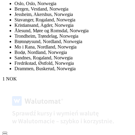
Oslo,
Oslo, Norwegia
Bergen,
Vestland, Norwegia
Jessheim,
Akershus, Norwegia
Stavanger,
Rogaland, Norwegia
Kristiansand,
Agder, Norwegia
Ålesund,
Møre og Romsdal, Norwegia
Trondheim,
Trøndelag, Norwegia
Brønnøysund,
Nordland, Norwegia
Mo i Rana,
Nordland, Norwegia
Bodø,
Nordland, Norwegia
Sandnes,
Rogaland, Norwegia
Fredrikstad,
Østfold, Norwegia
Drammen,
Buskerud, Norwegia
1 NOK