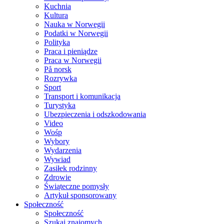
Kuchnia
Kultura
Nauka w Norwegii
Podatki w Norwegii
Polityka
Praca i pieniądze
Praca w Norwegii
På norsk
Rozrywka
Sport
Transport i komunikacja
Turystyka
Ubezpieczenia i odszkodowania
Video
Wośp
Wybory
Wydarzenia
Wywiad
Zasiłek rodzinny
Zdrowie
Świąteczne pomysły
Artykuł sponsorowany
Społeczność
Społeczność
Szukaj znajomych