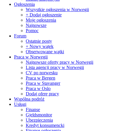
Ogłoszenia
Wszystkie ogłoszenia w Norwegii
+ Dodaj ogłoszenie
Moje ogłoszenia
Najnowsze
Pomoc
Forum
Ostatnie posty
+ Nowy wątek
Obserwowane wątki
Praca w Norwegii
Najnowsze oferty pracy w Norwegii
Lista agencji pracy w Norwegii
CV po norwesku
Praca w Bergen
Praca w Stavanger
Praca w Oslo
Dodaj oferę pracy
Wspólna podróż
Usługi
Finanse
Gjeldsmonitor
Ubezpieczenia
Kredyt konsumencki
Finanse ogłoszenia