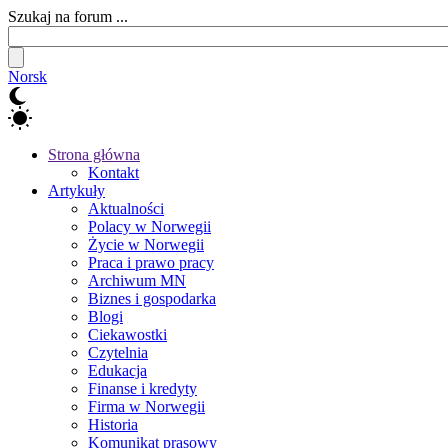
Szukaj na forum ...
Norsk
Strona główna
Kontakt
Artykuły
Aktualności
Polacy w Norwegii
Życie w Norwegii
Praca i prawo pracy
Archiwum MN
Biznes i gospodarka
Blogi
Ciekawostki
Czytelnia
Edukacja
Finanse i kredyty
Firma w Norwegii
Historia
Komunikat prasowy