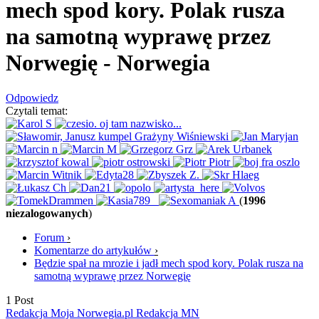
mech spod kory. Polak rusza
na samotną wyprawę przez
Norwegię
- Norwegia
Odpowiedz
Czytali temat:
(
1996
niezalogowanych
)
Forum
›
Komentarze do artykułów
›
Będzie spał na mrozie i jadł mech spod kory. Polak rusza na
samotną wyprawę przez Norwegię
1 Post
Redakcja Moja Norwegia.pl Redakcja MN