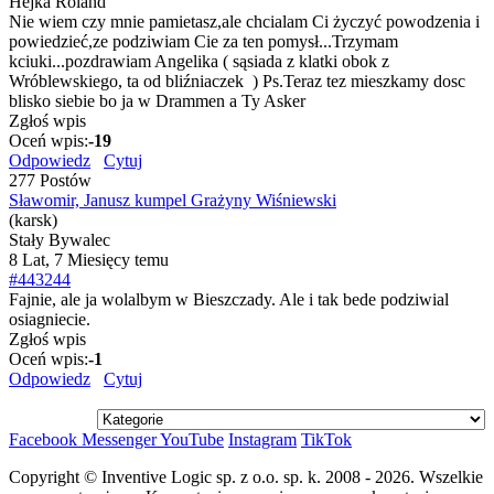
Hejka Roland
Nie wiem czy mnie pamietasz,ale chcialam Ci życzyć powodzenia i
powiedzieć,ze podziwiam Cie za ten pomysł...Trzymam
kciuki...pozdrawiam Angelika ( sąsiada z klatki obok z
Wróblewskiego, ta od bliźniaczek
) Ps.Teraz tez mieszkamy dosc
blisko siebie bo ja w Drammen a Ty Asker
Zgłoś wpis
Oceń wpis:
-19
Odpowiedz
Cytuj
277 Postów
Sławomir, Janusz kumpel Grażyny Wiśniewski
(karsk)
Stały Bywalec
8 Lat, 7 Miesięcy temu
#443244
Fajnie, ale ja wolalbym w Bieszczady. Ale i tak bede podziwial
osiagniecie.
Zgłoś wpis
Oceń wpis:
-1
Odpowiedz
Cytuj
Facebook
Messenger
YouTube
Instagram
TikTok
Copyright © Inventive Logic sp. z o.o. sp. k. 2008 - 2026. Wszelkie