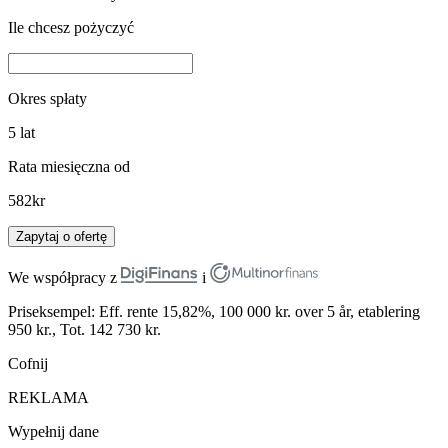
Ile chcesz pożyczyć
Okres spłaty
5
lat
Rata miesięczna od
582
kr
Zapytaj o ofertę
We współpracy z
i
Priseksempel: Eff. rente 15,82%, 100 000 kr. over 5 år, etablering
950 kr., Tot. 142 730 kr.
Cofnij
REKLAMA
Wypełnij dane