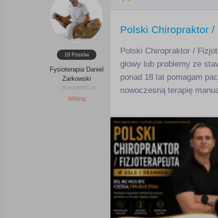
Polski Chiropraktor 
Polski Chiropraktor / Fizj
18 Postów
głowy lub problemy ze sta
Fysioterapia Daniel
ponad 18 lat pomagam pacj
Zarkowski
(FysioMMT)
nowoczesną terapię manual
Wiking