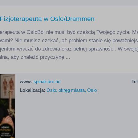
/ Fizjoterapeuta w Oslo/Drammen
oterapeuta w OsloBól nie musi być częścią Twojego życia. M
wami? Nie musisz czekać, aż problem stanie się poważniej
entom wracać do zdrowia oraz pełnej sprawności. W swojej p
ną, aby znaleźć przyczynę ...
www:
spinalcare.no
Tel
Lokalizacja:
Oslo, okręg miasta, Oslo