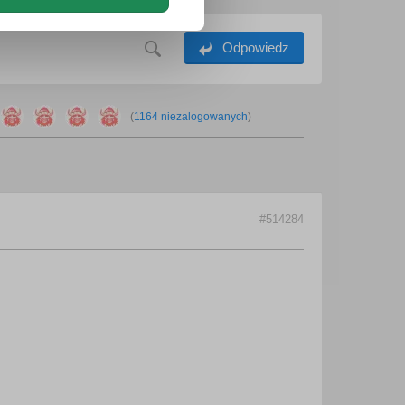
Odpowiedz
(
1164 niezalogowanych
)
#514284