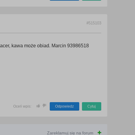
#515103
acer, kawa może obiad. Marcin 93986518
Oceń wpis:
Odpowiedz
Cytuj
Zareklamuj się na forum