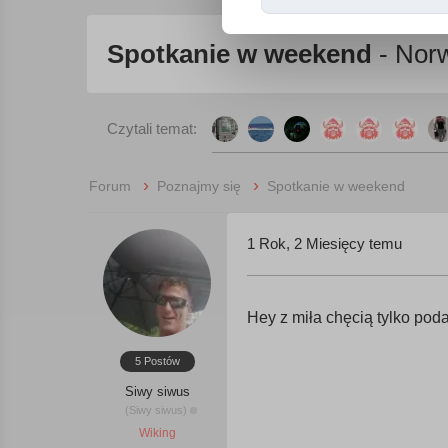
Spotkanie w weekend
- Norw
Czytali temat:
›
›
Forum
Poznajmy się
Spotkanie w weekend
1 Rok, 2 Miesięcy temu
Hey z miła chęcią tylko poda
5 Postów
Siwy siwus
(Siwy siwus)
Wiking