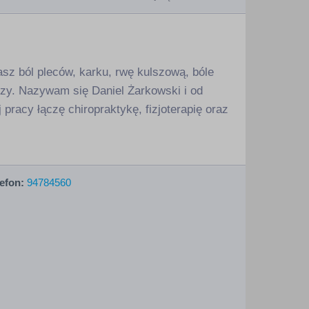
asz ból pleców, karku, rwę kulszową, bóle
szy. Nazywam się Daniel Żarkowski i od
racy łączę chiropraktykę, fizjoterapię oraz
efon:
94784560