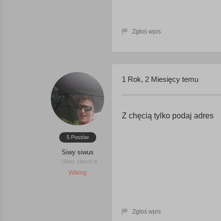
Zgłoś wpis
1 Rok, 2 Miesięcy temu
Z chęcią tylko podaj adres
5 Postów
Siwy siwus
(Siwy siwus)
Wiking
Zgłoś wpis