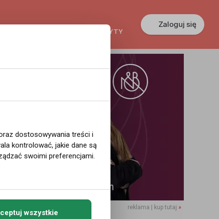
Zaloguj się
KREDYTY
GŁOSZENIA
PRACA
 oraz dostosowywania treści i
la kontrolować, jakie dane są
ządzać swoimi preferencjami.
reklama | kup tutaj
»
ceptuj wszystkie