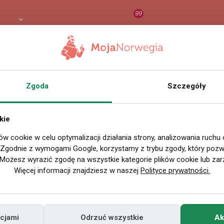
99
 PLN
RAPORT
ORZEŁ AI
O
Zgoda
Szczegóły
kie
ów cookie w celu optymalizacji działania strony, analizowania ruchu
. Zgodnie z wymogami Google, korzystamy z trybu zgody, który pozwa
Możesz wyrazić zgodę na wszystkie kategorie plików cookie lub zar
Więcej informacji znajdziesz w naszej
Polityce prywatności.
cjami
Odrzuć wszystkie
Ak