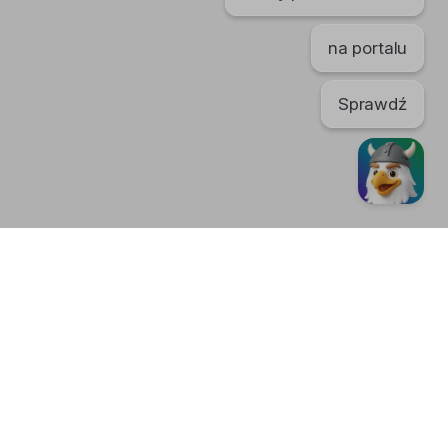
na portalu
Sprawdź
TikTok
regulaminu. Portal nie ponosi odpowiedzialności za publikowane