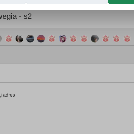
egia - s2
j adres