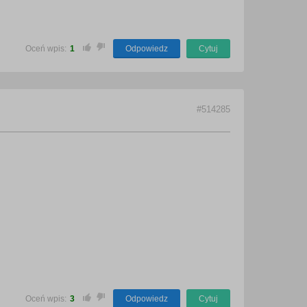
Oceń wpis:
1
Odpowiedz
Cytuj
#514285
Oceń wpis:
3
Odpowiedz
Cytuj