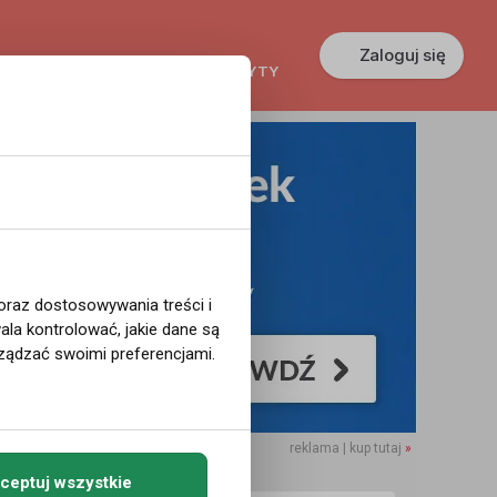
Zaloguj się
KREDYTY
GŁOSZENIA
PRACA
 oraz dostosowywania treści i
la kontrolować, jakie dane są
ządzać swoimi preferencjami.
reklama | kup tutaj
»
ceptuj wszystkie