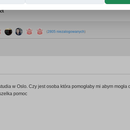
a
(
2805 niezalogowanych
)
udia w Oslo. Czy jest osoba która pomogłaby mi abym mogła do
wszelka pomoc