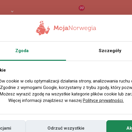
99
LN
RAPORT
ORZEŁ AI
O
Zgoda
Szczegóły
kie
ów cookie w celu optymalizacji działania strony, analizowania ruchu
. Zgodnie z wymogami Google, korzystamy z trybu zgody, który pozwa
Możesz wyrazić zgodę na wszystkie kategorie plików cookie lub zar
Więcej informacji znajdziesz w naszej
Polityce prywatności.
cjami
Odrzuć wszystkie
Ak