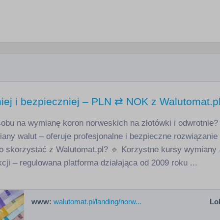
iej i bezpieczniej – PLN ⇄ NOK z Walutomat.p
bu na wymianę koron norweskich na złotówki i odwrotnie?
iany walut – oferuje profesjonalne i bezpieczne rozwiązani
o skorzystać z Walutomat.pl? 🔹 Korzystne kursy wymiany –
ji – regulowana platforma działająca od 2009 roku ...
www:
walutomat.pl/landing/norw...
Lok