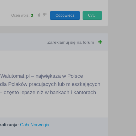
Oceń wpis:
3
Odpowiedz
Cytuj
Zareklamuj się na forum
l
 Walutomat.pl – największa w Polsce
e dla Polaków pracujących lub mieszkających
 często lepsze niż w bankach i kantorach
alizacja:
Cała Norwegia