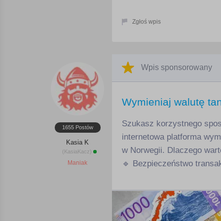
Zgłoś wpis
Wpis sponsorowany
Wymieniaj walutę tan
Szukasz korzystnego sposo
1655 Postów
internetowa platforma wym
Kasia K
w Norwegii. Dlaczego wart
(KasiaKacz)
🔹 Bezpieczeństwo transakc
Maniak