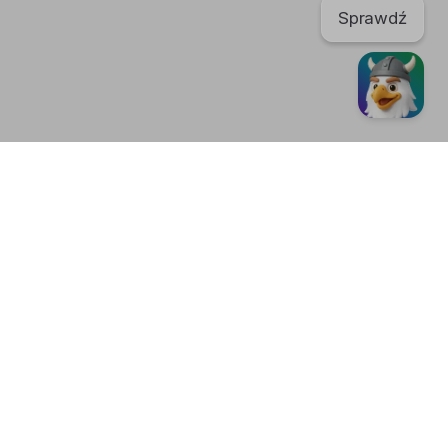
Sprawdź
TikTok
regulaminu. Portal nie ponosi odpowiedzialności za publikowane
nić swoje
ustawienia plików cookies