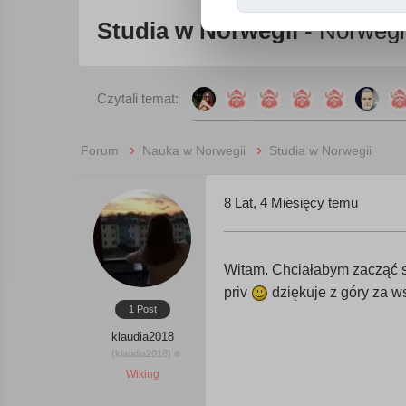
Studia w Norwegii
- Norwegi
Czytali temat:
›
›
Forum
Nauka w Norwegii
Studia w Norwegii
8 Lat, 4 Miesięcy temu
Witam. Chciałabym zacząć st
priv
dziękuje z góry za 
1 Post
klaudia2018
(klaudia2018)
Wiking