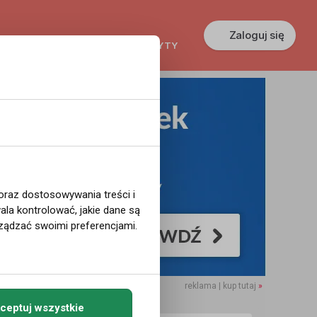
Zaloguj się
KREDYTY
GŁOSZENIA
PRACA
 oraz dostosowywania treści i
la kontrolować, jakie dane są
ządzać swoimi preferencjami.
reklama | kup tutaj
»
ceptuj wszystkie