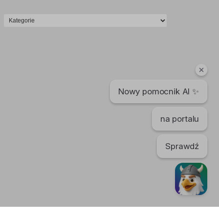
Nowy pomocnik AI ✨
na portalu
Sprawdź