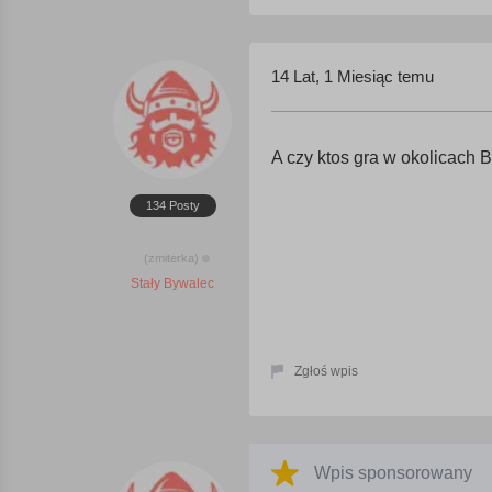
14 Lat, 1 Miesiąc temu
A czy ktos gra w okolicach 
134 Posty
(zmiterka)
Stały Bywalec
Zgłoś wpis
Wpis sponsorowany