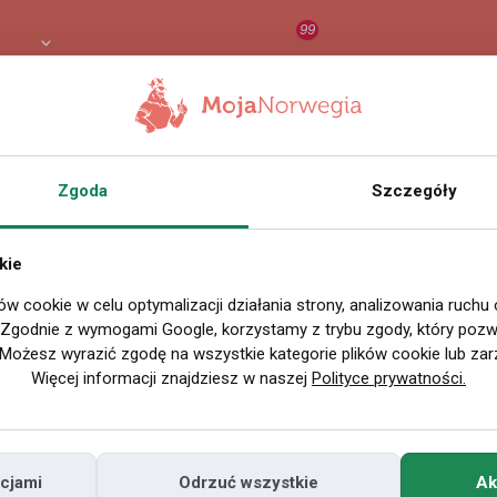
99
 PLN
RAPORT
ORZEŁ AI
O
Zgoda
Szczegóły
kie
ów cookie w celu optymalizacji działania strony, analizowania ruchu
. Zgodnie z wymogami Google, korzystamy z trybu zgody, który pozwa
Możesz wyrazić zgodę na wszystkie kategorie plików cookie lub zar
Więcej informacji znajdziesz w naszej
Polityce prywatności.
cjami
Odrzuć wszystkie
Ak