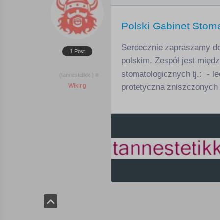
Polski Gabinet Stom
Serdecznie zapraszamy do 
1 Post
polskim. Zespół jest międ
stomatologicznych tj.: - 
(tannestetikk )
Wiking
protetyczna zniszczonych 