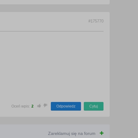
#175770
Oceń wpis:
2
Odpowiedz
Cytuj
Zareklamuj się na forum