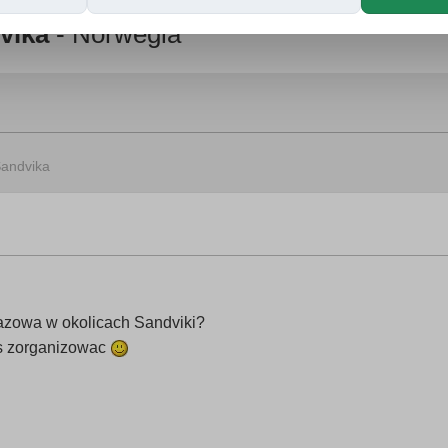
vika
- Norwegia
Sandvika
lazowa w okolicach Sandviki?
os zorganizowac