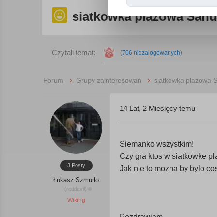
siatkowka plazowa Sand
Czytali temat:
(
706 niezalogowanych
)
›
›
Forum
Grupy zainteresowań
siatkowka plazowa 
14 Lat, 2 Miesięcy temu
Siemanko wszystkim!
Czy gra ktos w siatkowke p
3 Posty
Jak nie to mozna by bylo c
Łukasz Szmurło
(reddevil)
Wiking
Pozdrawiam.