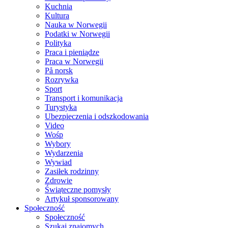
Kuchnia
Kultura
Nauka w Norwegii
Podatki w Norwegii
Polityka
Praca i pieniądze
Praca w Norwegii
På norsk
Rozrywka
Sport
Transport i komunikacja
Turystyka
Ubezpieczenia i odszkodowania
Video
Wośp
Wybory
Wydarzenia
Wywiad
Zasiłek rodzinny
Zdrowie
Świąteczne pomysły
Artykuł sponsorowany
Społeczność
Społeczność
Szukaj znajomych