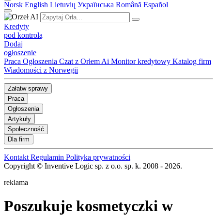
Norsk
English
Lietuvių
Українська
Română
Español
Kredyty
pod kontrolą
Dodaj
ogłoszenie
Praca
Ogłoszenia
Czat z Orłem Ai
Monitor kredytowy
Katalog firm
Wiadomości z Norwegii
Załatw sprawy
Praca
Ogłoszenia
Artykuły
Społeczność
Dla firm
Kontakt
Regulamin
Polityka prywatności
Copyright © Inventive Logic sp. z o.o. sp. k. 2008 - 2026.
reklama
Poszukuje kosmetyczki w