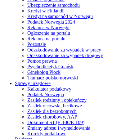
Ubezpieczenie samochodu
Kredyt w Finlandii
Kredyt na samochód w Norwegii
Podatek Norwegia 2024
Reklama w Norwegii
Ogłoszenie na portalu
Reklama na portalu
Pozostałe
Odszkodowanie za wypadek w pracy
Odszkodowanie za wypadek drogowy
Pomoc prawna
Psychodietetyk Gdańsk
Ginekolog Płock
Tłumacz polsko norweski
Sprawy urzędowe
Kalkulator podatkowy
Podatek Norwegia
Zasiłek rodzinny i opiekuńczy
Zasiłek ojcowski, becikowe
Zasiłek dla bezrobotnych
Zasiłek chorobowy, AAP
Dokument S1 (E-106/E-109)
Zmiany adresu i wymeldowania
Korekty podatkowe