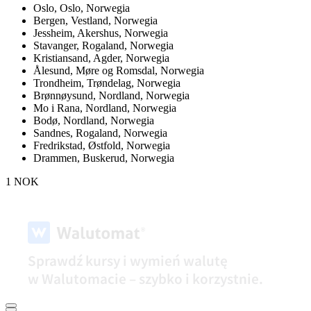
Oslo,
Oslo, Norwegia
Bergen,
Vestland, Norwegia
Jessheim,
Akershus, Norwegia
Stavanger,
Rogaland, Norwegia
Kristiansand,
Agder, Norwegia
Ålesund,
Møre og Romsdal, Norwegia
Trondheim,
Trøndelag, Norwegia
Brønnøysund,
Nordland, Norwegia
Mo i Rana,
Nordland, Norwegia
Bodø,
Nordland, Norwegia
Sandnes,
Rogaland, Norwegia
Fredrikstad,
Østfold, Norwegia
Drammen,
Buskerud, Norwegia
1 NOK