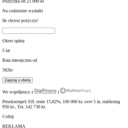
Pożyczka od 25 000 kr
Na codzienne wydatki
Ile chcesz pożyczyć
Okres spłaty
5
lat
Rata miesięczna od
582
kr
Zapytaj o ofertę
We współpracy z
i
Priseksempel: Eff. rente 15,82%, 100 000 kr. over 5 år, etablering
950 kr., Tot. 142 730 kr.
Cofnij
REKLAMA