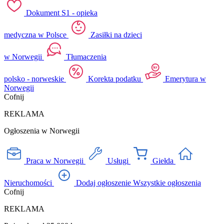
Dokument S1 - opieka
medyczna w Polsce
Zasiłki na dzieci
w Norwegii
Tłumaczenia
polsko - norweskie
Korekta podatku
Emerytura w
Norwegii
Cofnij
REKLAMA
Ogłoszenia w Norwegii
Praca w Norwegii
Usługi
Giełda
Nieruchomości
Dodaj ogłoszenie
Wszystkie ogłoszenia
Cofnij
REKLAMA