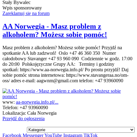
Stały Bywalec
Wpis sponsorowany
Zareklamuj się na forum
AA Norwegia - Masz problem z
alkoholem? Możesz sobie pomóc!
Masz problem z alkoholem? Możesz sobie pomóc! Przyjdź na
spotkanie AA lub zadzwoń! Oslo +47 46 360 350 Numer
całodobowy Stavanger +47 93 960 090 Codziennie w godz. 17:00
do 20:00 Polskojęzyczne Grupy AA: Terminy i godziny
spotkań: https://www.aa-norwegia.info.pl/ Po prostu przyjdź! Daj
sobie pomóc strona internetowa: https://www.stavangeraa.no/om-
oss/ adres e-mail: aagwnm@gmail.com telefon: +47 93960090
www:
aa-norwegia.info.pl/...
Telefon:
+47 93960090
Lokalizacja:
Cała Norwegia
Przejdź do ogłoszenia
Facebook
Messenger
YouTube
Instagram
TikTok