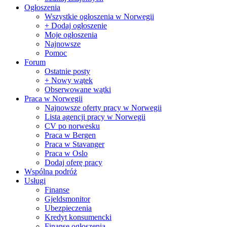
Ogłoszenia
Wszystkie ogłoszenia w Norwegii
+ Dodaj ogłoszenie
Moje ogłoszenia
Najnowsze
Pomoc
Forum
Ostatnie posty
+ Nowy wątek
Obserwowane wątki
Praca w Norwegii
Najnowsze oferty pracy w Norwegii
Lista agencji pracy w Norwegii
CV po norwesku
Praca w Bergen
Praca w Stavanger
Praca w Oslo
Dodaj oferę pracy
Wspólna podróż
Usługi
Finanse
Gjeldsmonitor
Ubezpieczenia
Kredyt konsumencki
Finanse ogłoszenia