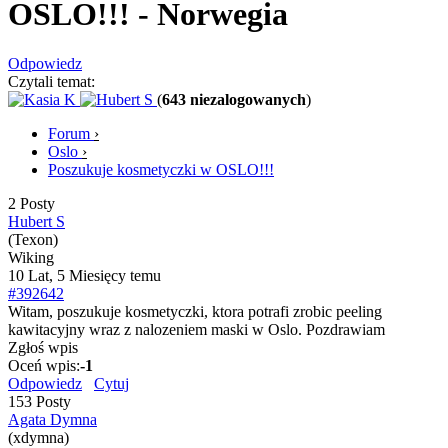
OSLO!!!
- Norwegia
Odpowiedz
Czytali temat:
(
643 niezalogowanych
)
Forum
›
Oslo
›
Poszukuje kosmetyczki w OSLO!!!
2 Posty
Hubert S
(Texon)
Wiking
10 Lat, 5 Miesięcy temu
#392642
Witam, poszukuje kosmetyczki, ktora potrafi zrobic peeling
kawitacyjny wraz z nalozeniem maski w Oslo. Pozdrawiam
Zgłoś wpis
Oceń wpis:
-1
Odpowiedz
Cytuj
153 Posty
Agata Dymna
(xdymna)