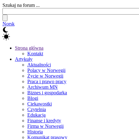
Szukaj na forum ...
Norsk
Strona główna
Kontakt
Artykuły
Aktualności
Polacy w Norwegii
Życie w Norwegii
Praca i prawo pracy
Archiwum MN
Biznes i gospodarka
Blogi
Ciekawostki
Czytelnia
Edukacja
Finanse i kredyty
Firma w Norwegii
Historia
Komunikat prasowy