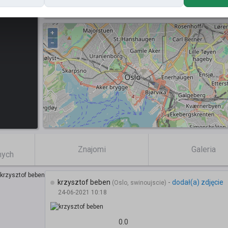
Posty
+
−
Znajomi
Galeria
mych
krzysztof beben
-
dodał(a) zdjęcie
(Oslo, swinoujscie)
24-06-2021 10:18
0.0