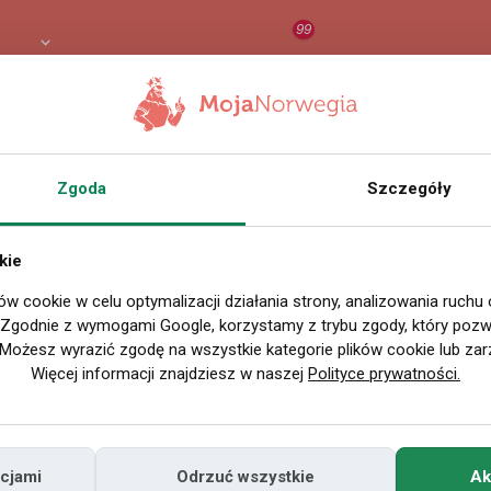
99
PLN
RAPORT
ORZEŁ AI
O
Zgoda
Szczegóły
Nazwa użytkownika
tr
Miejscowość
kie
swi
w Polsce
ów cookie w celu optymalizacji działania strony, analizowania ruchu
. Zgodnie z wymogami Google, korzystamy z trybu zgody, który pozwa
Miejscowość
Możesz wyrazić zgodę na wszystkie kategorie plików cookie lub zar
w Norwegii
Więcej informacji znajdziesz w naszej
Polityce prywatności.
Znajomi
Odsłony profilu
cjami
Odrzuć wszystkie
Ak