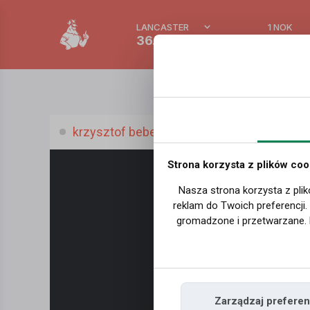
LANCASTER
1 NOK
36.1 °C
0.386 
krzysztof beben, (44 l.)
Strona korzysta z plików coo
Nasza strona korzysta z plik
reklam do Twoich preferencji
gromadzone i przetwarzane. 
Zarządzaj preferen