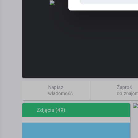
Napisz
Zaproś
wiadomość
do znajo
Zdjęcia (49)