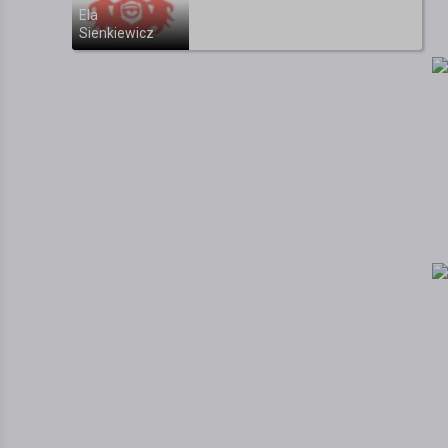
Ela
Sienkiewicz