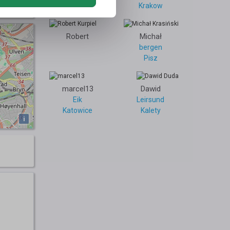
0
Krakow
Robert
Michał
bergen
Pisz
marcel13
Dawid
Eik
Leirsund
Katowice
Kalety
i