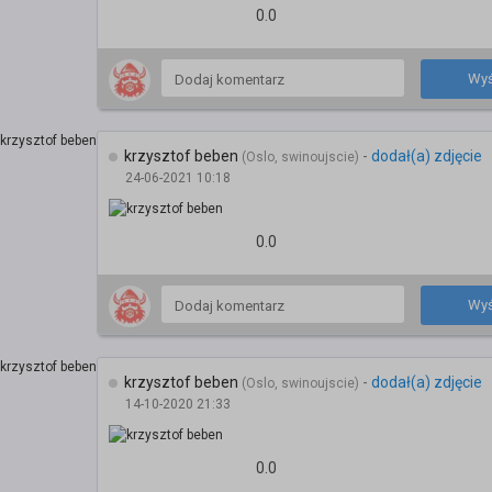
0.0
Wyś
krzysztof beben
-
dodał(a) zdjęcie
(Oslo, swinoujscie)
24-06-2021 10:18
0.0
Wyś
krzysztof beben
-
dodał(a) zdjęcie
(Oslo, swinoujscie)
14-10-2020 21:33
0.0