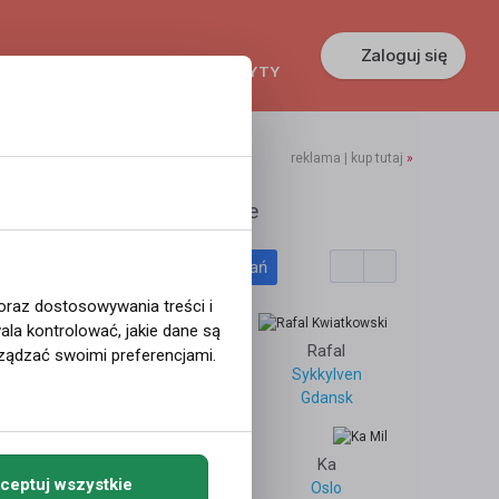
Zaloguj się
KREDYTY
GŁOSZENIA
PRACA
reklama | kup tutaj
»
ollrental
Polecane profile
Filtr wyszukiwań
noujscie
 oraz dostosowywania treści i
la kontrolować, jakie dane są
Oslo
Kornel
Rafal
ządzać swoimi preferencjami.
Skien
Sykkylven
Pawłowice
Gdansk
1
10103
Piotrek
Ka
ceptuj wszystkie
Oslo