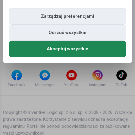
Zarządzaj preferencjami
Odrzuć wszystkie
Akceptuj wszystkie
Facebook
Messenger
YouTube
Instagram
TikTok
Copyright © Inventive Logic sp. z o.o. sp. k. 2008 - 2026. Wszelkie
prawa zastrzeżone. Korzystanie z serwisu oznacza akceptację
regulaminu. Portal nie ponosi odpowiedzialności za publikowane
treści użytkowników!