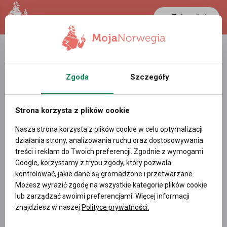
Zaloguj się
LANCASTER
1 NOK
23.1 °C
0.3881 PLN
Zgoda
Szczegóły
Żary
Moss
2026-08-10
Wyjazd z
do
dnia
o godzinie 07:00
Strona korzysta z plików cookie
Liczba miejsc:
1
Samochód:
Mercedes E220
Nasza strona korzysta z plików cookie w celu optymalizacji
działania strony, analizowania ruchu oraz dostosowywania
Można palić:
NIE
treści i reklam do Twoich preferencji. Zgodnie z wymogami
Klimatyzacja:
TAK
Google, korzystamy z trybu zgody, który pozwala
kontrolować, jakie dane są gromadzone i przetwarzane.
cena
Możesz wyrazić zgodę na wszystkie kategorie plików cookie
1000
NOK
lub zarządzać swoimi preferencjami. Więcej informacji
znajdziesz w naszej
Polityce prywatności.
Więcej informacji