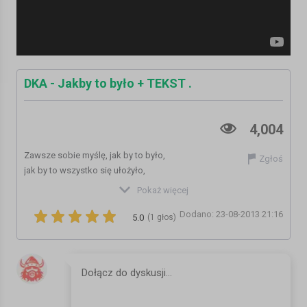
DKA - Jakby to było + TEKST .
4,004
Zawsze sobie myślę, jak by to było,
Zgłoś
jak by to wszystko się ułożyło,
gdyby mnie na tym świecie nie było,
Pokaż więcej
ludzie by mijali,
Dodano: 23-08-2013 21:16
nie zauważali,
5.0
(1 głos)
może niechcący by się przede mną chowali,
wizja tego stanu bardzo mnie dławi,
boję się, że kiedyś mnie wszystko zadławi,
żyję w swoim życiu,
tak sobie po cichu,
widzę ludzi dookoła,