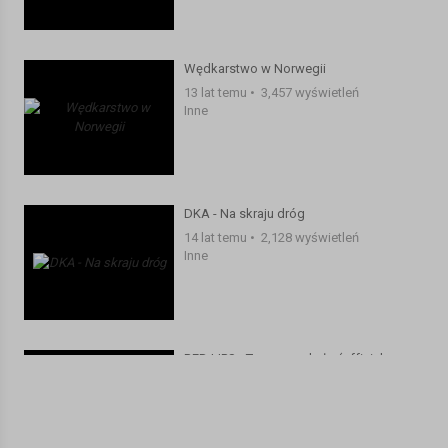
to pustka w mej duszy,
jak bardzo mnie suszy,
to pustka w głowie,
Wędkarstwo w Norwegii
to pustka w mym słowie,
13 lat temu
•
3,457 wyświetleń
to pustka w mej duszy,
Inne
jak bardzo mnie suszy.
Jak by to było,
gdyby mnie nie było,
jak by to było,
DKA - Na skraju dróg
gdyby się nie wydarzyło,
14 lat temu
•
2,128 wyświetleń
co by się zmieniło,
Inne
co by się skończyło,
bo jak by to było, gdyby mnie nie było.
Jak by to było,
gdyby mnie nie było,
RED LIPS - To co nam było (official
jak by to było,
video) 2013 NOWOŚĆ
gdyby się nie wydarzyło,
13 lat temu
•
2,509 wyświetleń
co by się zmieniło,
Inne
co by się skończyło,