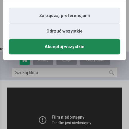
Zarządzaj preferencjami
Odrzuć wszystkie
Akceptuj wszystkie
reklama | kup tutaj
»
Dodaj
Moje
Wszystkie
film
filmy
filmy