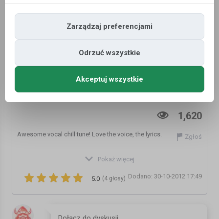
Zarządzaj preferencjami
Odrzuć wszystkie
Akceptuj wszystkie
Sunlounger feat. Zara - Lost (Chill) [HQ]
1,620
Awesome vocal chill tune! Love the voice, the lyrics.
Zgłoś
Lyrics
Pokaż więcej
=============================
Dodano: 30-10-2012 17:49
Forget the peace inside
5.0
(4 głosy)
Youve given way to the gods of destruction
Full of desire
You feel afraid that theres nothing left