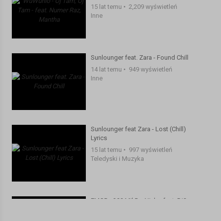
15 lat temu
•
2,209 wyświetleń
Let your fears go
Inne
You might find that youre not lost
Just let your fears go
You might find your way back home
Sunlounger feat. Zara - Found Chill
Let your fears go
14 lat temu
•
949 wyświetleń
You might find that youre not lost
Inne
What did you learn?
What was it worth?
What did you yearn for?
Everythings lost now
Sunlounger feat Zara - Lost (Chill)
Lyrics
And not alone and not alone
15 lat temu
•
997 wyświetleń
Teledyski i Muzyka
And not alone and not alone
And not alone and not alone
And not alone and not alone
EMGR - 300 Mil Do Nieba feat. DjSon,
Just let your fears go
Prod. Zbylu
You might find your way back home