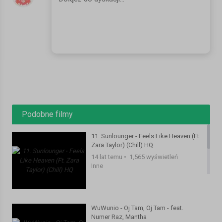
Oh oh, oh no
Oh oh, oh no
The ocean is dry
Do you feel hollow?
Nowhere to hide
And nothing to swallow
And when you cant recognize
Anything solid
Podobne filmy
Where do you turn?
When you cant buy it?
11. Sunlounger - Feels Like Heaven (Ft.
Zara Taylor) (Chill) HQ
What can you believe in now
14 lat temu
•
1,565 wyświetleń
With no love to follow?
Inne
Now that you have lost yourself
Oh, can anything help you now?
WuWunio - Oj Tam, Oj Tam - feat.
Just let your fears go
Numer Raz, Mantha
You might find your way back home