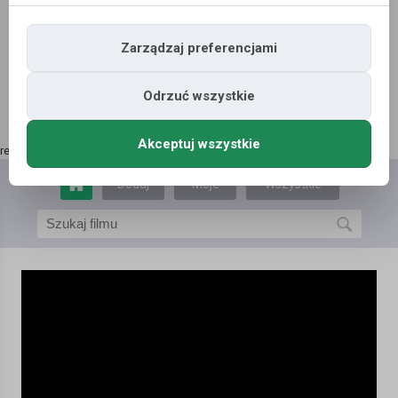
Zarządzaj preferencjami
Odrzuć wszystkie
Akceptuj wszystkie
reklama | kup tutaj
»
Dodaj
Moje
Wszystkie
film
filmy
filmy