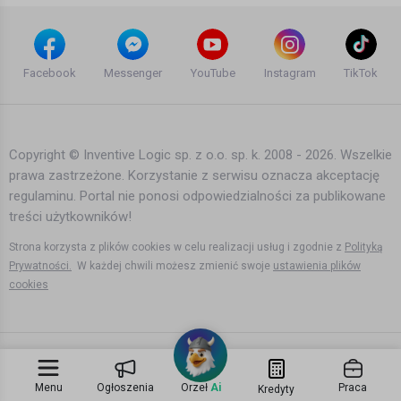
Calvin Harris - Let's Go ft. Ne-Yo
P a u l i n a
Facebook
Messenger
YouTube
Instagram
TikTok
14 lat temu
•
957 wyświetleń
Teledyski i Muzyka
Copyright © Inventive Logic sp. z o.o. sp. k. 2008 - 2026. Wszelkie
prawa zastrzeżone. Korzystanie z serwisu oznacza akceptację
Love The Way You Lie (Tyler Ward
regulaminu. Portal nie ponosi odpowiedzialności za publikowane
Acoustic Cover) - Eminem (ft. Rihanna)
- Music Video
treści użytkowników!
B. J
16 lat temu
•
2,580 wyświetleń
Strona korzysta z plików cookies w celu realizacji usług i zgodnie z
Polityką
Teledyski i Muzyka
Prywatności.
W każdej chwili możesz zmienić swoje
ustawienia plików
cookies
Love without Tragedy [Extended #1] -
Rihanna (Audio)
Krzysiek Brzęczyszczykiewicz
14 lat temu
•
1,284 wyświetleń
Teledyski i Muzyka
Menu
Ogłoszenia
Orzeł
Ai
Praca
Kredyty