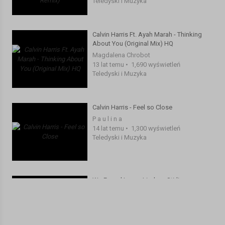
Teledyski i Muzyka
Calvin Harris Ft. Ayah Marah - Thinking
About You (Original Mix) HQ
Magdalena Chrobot
13 lat temu
•
1,690 wyświetleń
Teledyski i Muzyka
Calvin Harris - Feel so Close
P a u l i n a
14 lat temu
•
1,300 wyświetleń
Teledyski i Muzyka
We Found Love - Lindsey Stirling
(VenTribe)
ANDRZEJ ANTOSZCZYSZYN
9 lat temu
•
1,323 wyświetleń
Teledyski i Muzyka