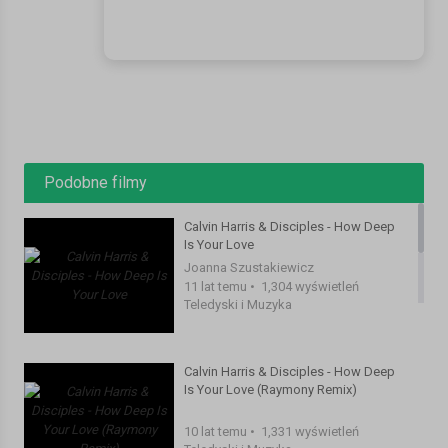
Podobne filmy
Calvin Harris & Disciples - How Deep
Is Your Love
Joanna Szustakiewicz
11 lat temu
•
1,304 wyświetleń
Teledyski i Muzyka
Calvin Harris & Disciples - How Deep
Is Your Love (Raymony Remix)
10 lat temu
•
1,331 wyświetleń