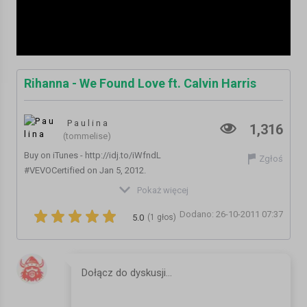
Rihanna - We Found Love ft. Calvin Harris
P a u l i n a
1,316
(tommelise)
Buy on iTunes - http://idj.to/iWfndL
Zgłoś
#VEVOCertified on Jan 5, 2012.
https://www.youtube.com/vevocertified
Pokaż więcej
Kategoria:
Teledyski i Muzyka
Dodano: 26-10-2011 07:37
5.0
(1 głos)