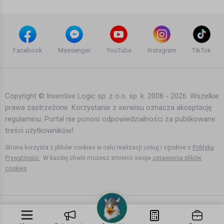
Arctic Monkeys- Leave Before The
Lights Come On (Official Video)
Facebook
Messenger
YouTube
Instagram
TikTok
(Domino Records)
14 lat temu
•
3,173 wyświetleń
Inne
Copyright © Inventive Logic sp. z o.o. sp. k. 2008 - 2026. Wszelkie
prawa zastrzeżone. Korzystanie z serwisu oznacza akceptację
Winter in Oslo, Norway
regulaminu. Portal nie ponosi odpowiedzialności za publikowane
13 lat temu
•
4,372 wyświetleń
treści użytkowników!
Inne
Strona korzysta z plików cookies w celu realizacji usług i zgodnie z
Polityką
Prywatności.
W każdej chwili możesz zmienić swoje
ustawienia plików
cookies
Norway's risky good life
12 lat temu
•
3,266 wyświetleń
Inne