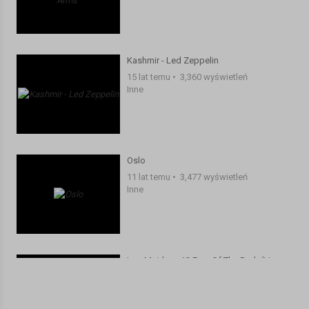
Kashmir - Led Zeppelin
15 lat temu
•
3,360 wyświetleń
Inne
Oslo
11 lat temu
•
3,477 wyświetleń
Inne
Iron Maiden - 12 Fear Of The Dark (Live
Death On The Road HQ HD)
14 lat temu
•
4,463 wyświetleń
Inne