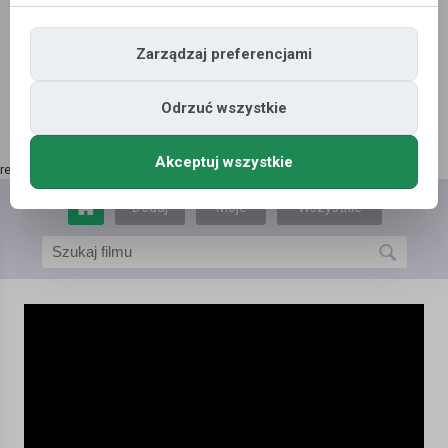
Zarządzaj preferencjami
Odrzuć wszystkie
Akceptuj wszystkie
reklama | kup tutaj
»
Dodaj
Moje
Wszystkie
film
filmy
filmy