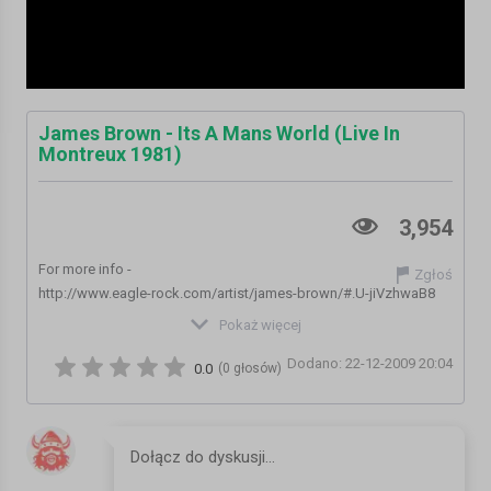
James Brown - Its A Mans World (Live In
Montreux 1981)
3,954
For more info -
Zgłoś
http://www.eagle-rock.com/artist/james-brown/#.U-jiVzhwaB8
Pokaż więcej
One of the defining elements of James Browns career has always
Dodano: 22-12-2009 20:04
been his electrifying live show and his performances at Montreux
0.0
(0 głosów)
give ample evidence of this. This DVD focuses on his choice as
the best of them all from 1981.
This is a man's world, this is a man's world
But it wouldn't be nothing, nothing without a woman or a girl