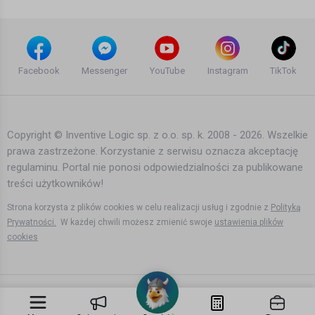
Inne
@epictvadventure
Dramatic Hardanger Fjord road RV7 -
And best of all - check out our website!
Fjord Norway
Facebook
Messenger
YouTube
Instagram
TikTok
Agata Dymna
http://www.epictv.com/
13 lat temu
•
4,438 wyświetleń
Inne
Kategoria:
Inne
Copyright © Inventive Logic sp. z o.o. sp. k. 2008 - 2026. Wszelkie
prawa zastrzeżone. Korzystanie z serwisu oznacza akceptację
Geirangerfjord, Norway in HD
regulaminu. Portal nie ponosi odpowiedzialności za publikowane
Agata Dymna
treści użytkowników!
12 lat temu
•
4,865 wyświetleń
Inne
Strona korzysta z plików cookies w celu realizacji usług i zgodnie z
Polityką
Prywatności.
W każdej chwili możesz zmienić swoje
ustawienia plików
cookies
Aurlandsfjord and Nærøyfjord,
Norway in HD
Agata Dymna
13 lat temu
•
3,747 wyświetleń
Inne