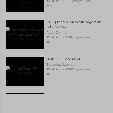
12 lat temu
•
3,010 wyświetleń
http://www.bananafingers.co.uk/
Inne
Check us out on Social Media:
BASE jumper survives cliff edge stunt
fail in Norway
Facebook:
Agata Dymna
12 lat temu
•
6,484 wyświetleń
https://www.facebook.com/WatchEpicTV
Inne
MTB: https://www.facebook.com/FreerideVideos
Climbing: https://www.facebook.com/climbingvideos
Skiing: https://www.facebook.com/freeskivideos
PEOPLE ARE AWESOME
Snowboarding:
Bogusław Szpejda
https://www.facebook.com/pages/Snowboarding-
13 lat temu
•
9,305 wyświetleń
Inne
videos/425865204214151
Twitter:
Gamvik & Slettnes Light House - The
https://twitter.com/WatchEpicTV
Beauty Of Finnmark Norway
MarysiaMN D
Instagram
12 lat temu
•
6,535 wyświetleń