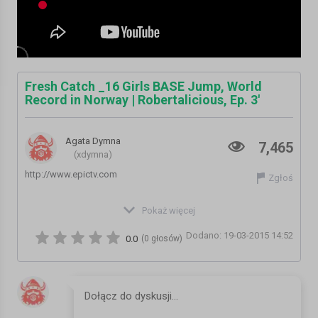
Fresh Catch _16 Girls BASE Jump, World
Record in Norway | Robertalicious, Ep. 3'
Agata Dymna
7,465
(xdymna)
http://www.epictv.com
Zgłoś
WATCH THE VIDS, GET THE GEAR: Drones, Cameras, Skis, and
Pokaż więcej
Snowboards from GoPro, Black Diamond, Sony, K2, DJI, Völkl,
Dodano: 19-03-2015 14:52
ION, Union, Magicam, Dynafit, Optrix, Ride, Hitcase and more.
0.0
(0 głosów)
http://shop.epictv.com
Check out more Climbing Gear At
http://www.bananafingers.co.uk/