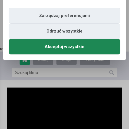
Zarządzaj preferencjami
Odrzuć wszystkie
Akceptuj wszystkie
reklama | kup tutaj
»
Dodaj
Moje
Wszystkie
film
filmy
filmy