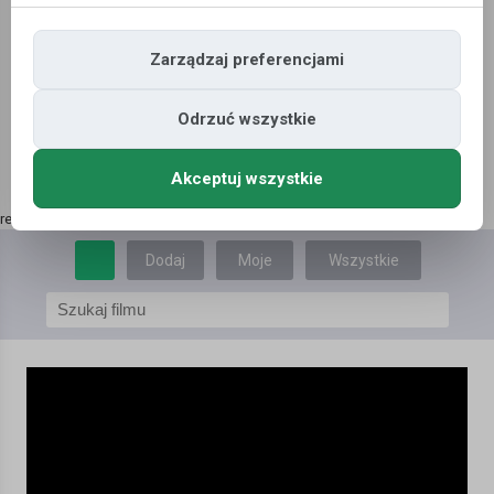
Zarządzaj preferencjami
Odrzuć wszystkie
Akceptuj wszystkie
reklama | kup tutaj
»
Dodaj
Moje
Wszystkie
film
filmy
filmy