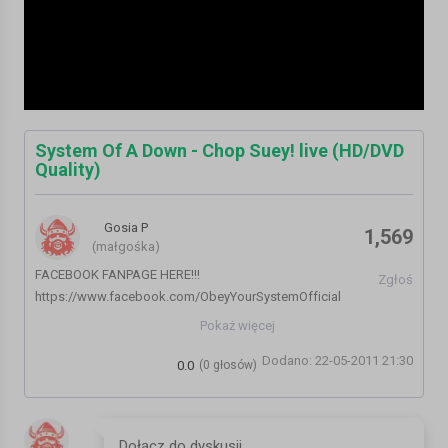
System Of A Down - Chop Suey! live (HD/DVD
Quality)
Gosia P
1,569
(małgośka)
FACEBOOK FANPAGE HERE!!!
Zgłoś
https://www.facebook.com/ObeyYourSystemOfficial
Pokaż więcej
SYSTEM OF A DOWN PERFORMING CHOP SUEY! LIVE AT READING
Dodano: 22-05-2011 21:30
FESTIVAL 2003.HIGH QUALITY/DEFINITION AUDIO/VIDEO
0.0
(0 głosów)
Kategoria:
Inne