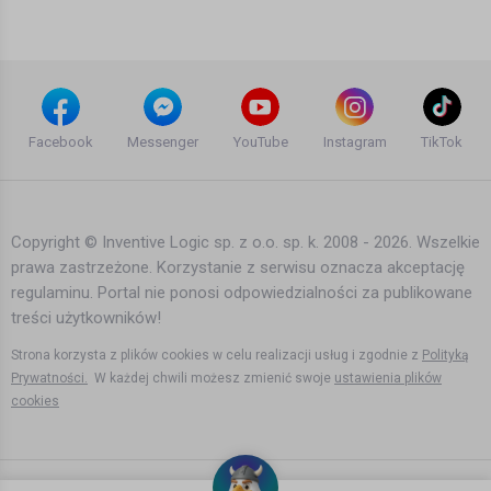
16 lat temu
•
821 wyświetleń
Inne
Oslo: The Journey to Car-free
Magdalena Mezgier
Facebook
Messenger
YouTube
Instagram
TikTok
9 lat temu
•
5,135 wyświetleń
Inne
Copyright © Inventive Logic sp. z o.o. sp. k. 2008 - 2026. Wszelkie
prawa zastrzeżone. Korzystanie z serwisu oznacza akceptację
System Of A Down - B.Y.O.B.
regulaminu. Portal nie ponosi odpowiedzialności za publikowane
jarek Dalecki
treści użytkowników!
15 lat temu
•
1,008 wyświetleń
Inne
Strona korzysta z plików cookies w celu realizacji usług i zgodnie z
Polityką
Prywatności.
W każdej chwili możesz zmienić swoje
ustawienia plików
cookies
Donatan & Cleo - My Słowianie - We
Are Slavic (Poland) 2014 LIVE
Eurovision Second Semi-Final
Agata Dymna