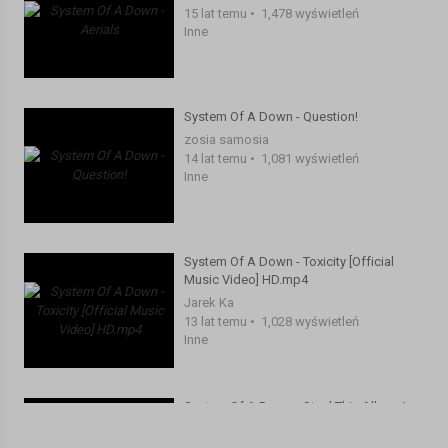
15 lat temu
•
1,478 wyświetleń
Inne
System Of A Down - Question!
zosia samosia
14 lat temu
•
1,081 wyświetleń
Inne
System Of A Down - Toxicity [Official
Music Video] HD.mp4
Jarek Ka
13 lat temu
•
1,028 wyświetleń
Inne
System Of A Down - Steal This Album !
(Part1)