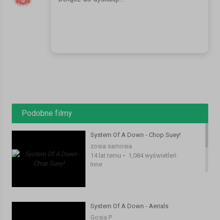
Podobne filmy
System Of A Down - Chop Suey!
zosia samosia
14 lat temu
•
1,084 wyświetleń
Inne
System Of A Down - Aerials
Gosia P