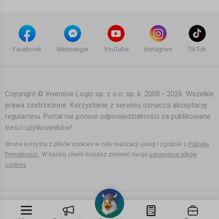
Dramatic Hardanger Fjord road RV7 -
Fjord Norway
Facebook
Messenger
YouTube
Instagram
TikTok
13 lat temu
•
4,438 wyświetleń
Inne
Copyright © Inventive Logic sp. z o.o. sp. k. 2008 - 2026. Wszelkie
prawa zastrzeżone. Korzystanie z serwisu oznacza akceptację
Awesome 2012 Norway road trip [HD]
regulaminu. Portal nie ponosi odpowiedzialności za publikowane
13 lat temu
•
4,440 wyświetleń
treści użytkowników!
Inne
Strona korzysta z plików cookies w celu realizacji usług i zgodnie z
Polityką
Prywatności.
W każdej chwili możesz zmienić swoje
ustawienia plików
cookies
The Atlantic Road region in Fjord
Norway.
12 lat temu
•
3,788 wyświetleń
Inne