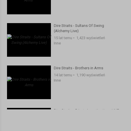
Dire Straits - Sultans Of Swing
(Alchemy Live)
15 lat temu
•
1,423 wyświetleń
Inne
Dire Straits - Brothers in Arms
14 lat temu
•
1,190 wyświetleń
Inne
Dire Straits - Private Investigations LIVE
(On the Night, 1993) HD
12 lat temu
•
1,017 wyświetleń
Inne