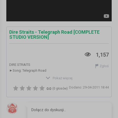
Dire Straits - Telegraph Road [COMPLETE
STUDIO VERSION]
1,157
DIRE STRAITS
Zgłoś
►Song: Telegraph Road
►Album: Love Over Gold (1982)
Pokaż więcej
Dodano: 29-04-2011 18:44
********************************************************************
0.0
(0 głosów)
Supporta la pagina su Facebook dedicata al Progressive Rock:
http://www.facebook.com/pages/Progressive-
Rock/108079489246393
Become fan of the page "Progressive Rock" on Facebook: