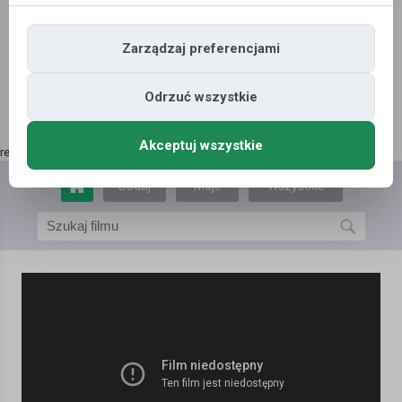
Zarządzaj preferencjami
Odrzuć wszystkie
Akceptuj wszystkie
reklama | kup tutaj
»
Dodaj
Moje
Wszystkie
film
filmy
filmy