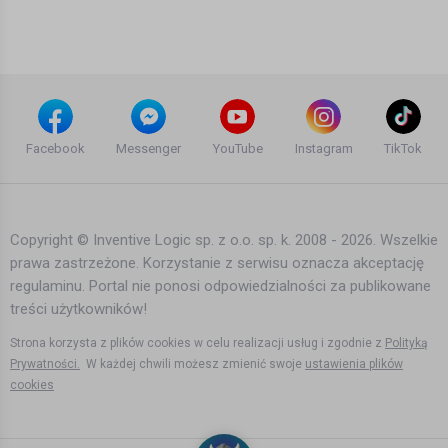
16 lat temu
•
2,498 wyświetleń
Teledyski i Muzyka
Jan Blomqvist - Something Says (Live
at WEEKEND Rooftop)
Facebook
Messenger
YouTube
Instagram
TikTok
9 lat temu
•
1,623 wyświetleń
Teledyski i Muzyka
Copyright © Inventive Logic sp. z o.o. sp. k. 2008 - 2026. Wszelkie
prawa zastrzeżone. Korzystanie z serwisu oznacza akceptację
FRYTT - Walka o Byt I Premiera 2017
regulaminu. Portal nie ponosi odpowiedzialności za publikowane
9 lat temu
•
17,287 wyświetleń
treści użytkowników!
Teledyski i Muzyka
Strona korzysta z plików cookies w celu realizacji usług i zgodnie z
Polityką
Prywatności.
W każdej chwili możesz zmienić swoje
ustawienia plików
cookies
Mischa Daniels ft. Sharon Doorson -
Can't Live Without You (Official Video