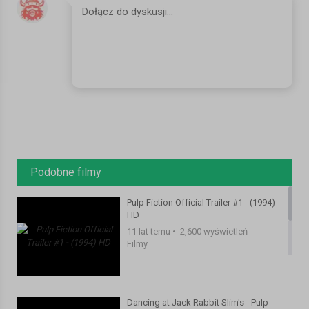
Release Date : 23 November 2016
Genre : Comedy
BAD SANTA 2 Uncensored TRAILER
© 2016 - Broad Green Pictures
✓ Subscribe now to catch the best trailers and the latest HD
official movie trailer, film clip, scene, review, interview and video
commentary!
Kategoria:
Filmy
Podobne filmy
Pulp Fiction Official Trailer #1 - (1994)
HD
11 lat temu
•
2,600 wyświetleń
Filmy
Dancing at Jack Rabbit Slim's - Pulp