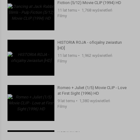
Fiction (5/12) Movie CLIP (1994) HD
11 lat temu
•
1,768 wyświetleń
Filmy
HISTORIA ROJA - oficjalny zwiastun
[HD]
11 lat temu
•
1,962 wyświetleń
Filmy
Romeo + Juliet (1/5) Movie CLIP - Love
at First Sight (1996) HD
9 lat temu
•
1,380 wyświetleń
Filmy
NORWAY 8K