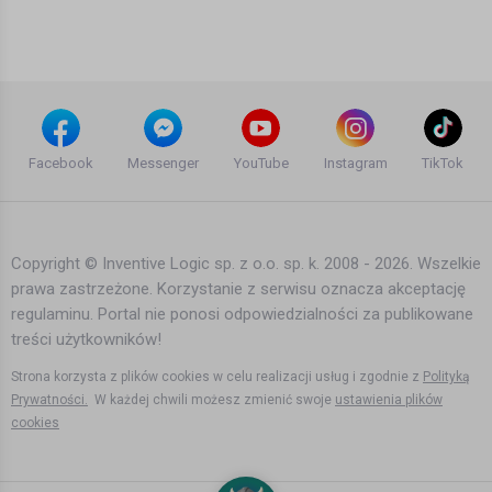
11 lat temu
•
3,258 wyświetleń
Filmy
Hubal trailer
11 lat temu
•
1,904 wyświetleń
Facebook
Messenger
YouTube
Instagram
TikTok
Filmy
Copyright © Inventive Logic sp. z o.o. sp. k. 2008 - 2026. Wszelkie
prawa zastrzeżone. Korzystanie z serwisu oznacza akceptację
Chris Isaak - Baby Did a Bad Bad Thing
regulaminu. Portal nie ponosi odpowiedzialności za publikowane
14 lat temu
•
2,147 wyświetleń
treści użytkowników!
Inne
Strona korzysta z plików cookies w celu realizacji usług i zgodnie z
Polityką
Prywatności.
W każdej chwili możesz zmienić swoje
ustawienia plików
cookies
Paragraf - Nie zrozum Mnie Źle
10 lat temu
•
1,965 wyświetleń