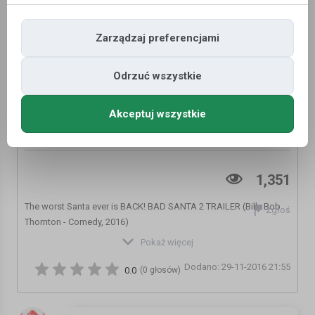
Zarządzaj preferencjami
Odrzuć wszystkie
Akceptuj wszystkie
BAD SANTA 2 Uncensored TRAILER # 2
(Christina Hendricks - Billy Bob Thornton)
1,351
The worst Santa ever is BACK! BAD SANTA 2 TRAILER (Billy Bob
Zgłoś
Thornton - Comedy, 2016)
★ The Best COMEDIES are HERE ► https://goo.gl/wJYIUV
Pokaż więcej
★ Subscribe HERE and NOW ► https://goo.gl/6f6iRt
Dodano: 29-11-2016 21:55
0.0
(0 głosów)
BAD SANTA 2 TRAILER
A Movie directed by Mark Waters
Cast : Billy Bob Thornton, Kathy Bates, Tony Cox