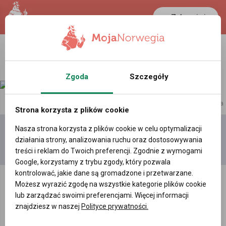
Zaloguj się
LANCASTER
1 NOK
35 °C
0.3881 PLN
Zgoda
Szczegóły
reklama
Strona korzysta z plików cookie
Nasza strona korzysta z plików cookie w celu optymalizacji
Dodaj
Moje
Wszystkie
działania strony, analizowania ruchu oraz dostosowywania
film
filmy
filmy
treści i reklam do Twoich preferencji. Zgodnie z wymogami
Google, korzystamy z trybu zgody, który pozwala
kontrolować, jakie dane są gromadzone i przetwarzane.
Możesz wyrazić zgodę na wszystkie kategorie plików cookie
lub zarządzać swoimi preferencjami. Więcej informacji
znajdziesz w naszej
Polityce prywatności.