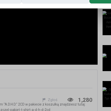
1,280
Zgłoś
"A.D.H.D." 2CD w pakiecie z koszulką znajdziesz tutaj:
zczel-pakiet-t-shirt-a-d-h-d-2cd