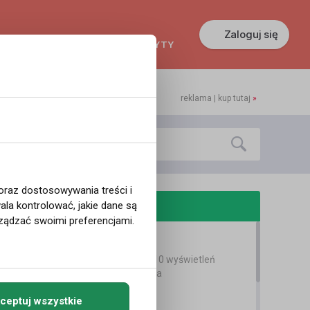
Zaloguj się
KREDYTY
GŁOSZENIA
PRACA
reklama | kup tutaj
»
 oraz dostosowywania treści i
odobne filmy
la kontrolować, jakie dane są
ządzać swoimi preferencjami.
Bezczel - Epizod
10 lat temu
•
1,810 wyświetleń
Teledyski i Muzyka
ceptuj wszystkie