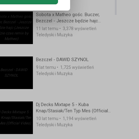
Sobota x Matheo gośc. Buczer,
Bezczel - Jeszcze będzie hajc
(Jeszcze będzie czas remix by
11 lat temu
•
3,378 wyświetleń
Matheo)
Teledyski i Muzyka
Bezczel - DAWID SZYNOL
9 lat temu
•
1,725 wyświetleń
Teledyski i Muzyka
Dj Decks Mixtape 5 - Kuba
Knap/Stasiak/Ten Typ Mes (Official
Video)
10 lat temu
•
1,194 wyświetleń
Teledyski i Muzyka