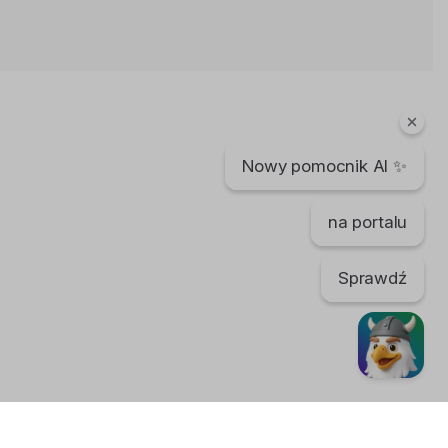
Koncert CLEO w Norwegii
10 lat temu
•
4,813 wyświetleń
Teledyski i Muzyka
Nowy pomocnik AI ✨
DM3-Frytt & Zbylu –„Droga Na
Szczyt”
11 lat temu
•
3,095 wyświetleń
na portalu
Teledyski i Muzyka
Sprawdź
Norwegian Folk Music
(Gudbrandsdalen)
11 lat temu
•
2,776 wyświetleń
Teledyski i Muzyka