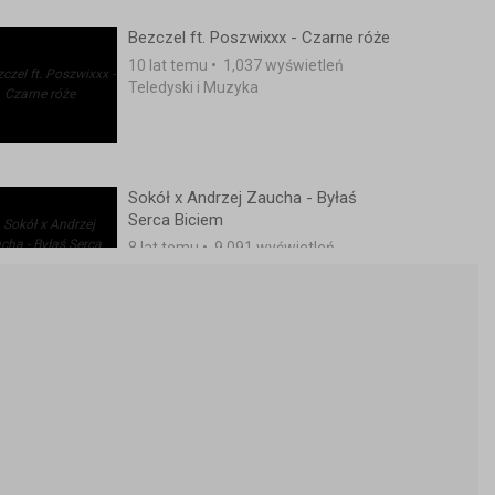
Bezczel ft. Poszwixxx - Czarne róże
10 lat temu
•
1,037 wyświetleń
Teledyski i Muzyka
Sokół x Andrzej Zaucha - Byłaś
Serca Biciem
8 lat temu
•
9,091 wyświetleń
Teledyski i Muzyka
Jahn Teigen - "God Jul og Godt Nytt
År"
11 lat temu
•
2,940 wyświetleń
Teledyski i Muzyka