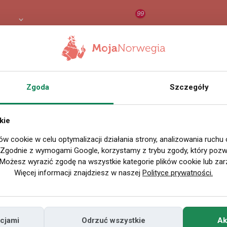
99
 PLN
RAPORT
ORZEŁ AI
O
Zgoda
Szczegóły
Wszystkie filmy
kie
ów cookie w celu optymalizacji działania strony, analizowania ruchu
P
. Zgodnie z wymogami Google, korzystamy z trybu zgody, który pozwa
Możesz wyrazić zgodę na wszystkie kategorie plików cookie lub zar
Więcej informacji znajdziesz w naszej
Polityce prywatności.
cjami
Odrzuć wszystkie
Ak