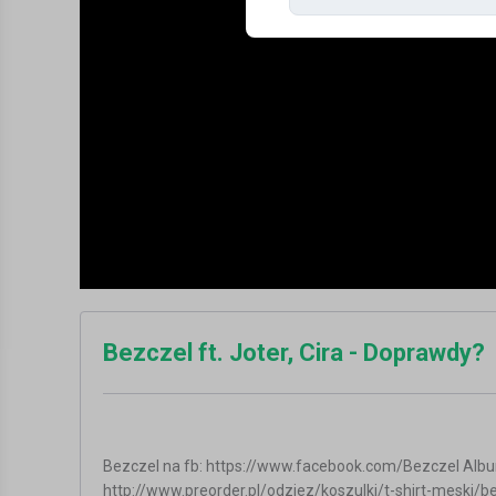
Bezczel ft. Joter, Cira - Doprawdy?
Bezczel na fb: https://www.facebook.com/Bezczel Album 
http://www.preorder.pl/odziez/koszulki/t-shirt-meski/be