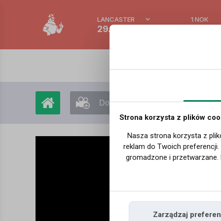
LANCASTER
1 NOK
29.6 °C
0.3892
Dodaj film
Moje filmy
Strona korzysta z plików coo
Nasza strona korzysta z plik
reklam do Twoich preferencji
gromadzone i przetwarzane. 
Zarządzaj preferen