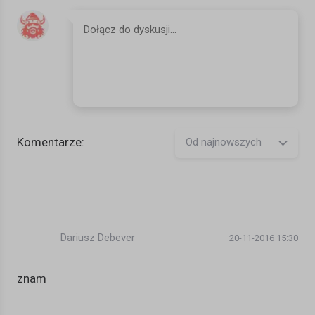
Feed your head
Feed your head
Feed your head
One pill makes you larger
And one pill makes you small
And the ones that mother gives you
Don't do anything at all
Komentarze:
Od najnowszych
Go ask Alice
When she's ten feet tall
Go ask Alice
I think she'll know
Dariusz Debever
20-11-2016 15:30
Remember what the dormouse said
Feed your head
znam
Feed your head
Feed your head