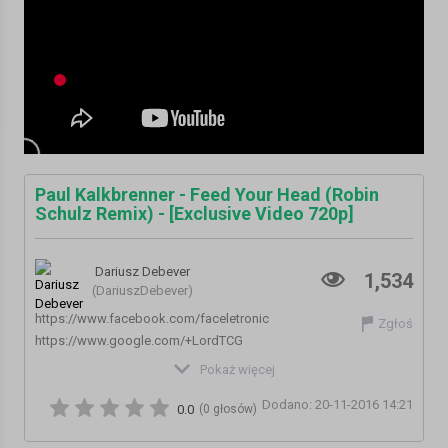
Paul Kalkbrenner - Feed Your Head (Robin
Schulz Remix) - [Exclusive Video 720p]
Dariusz Debever
1,534
(DariuszDebever)
https://www.facebook.com/faceletronic
Zgłoś
https://www.google.com/+LordTCG
Pokaż więcej
Lyrics
Dodano: 20-11-2016 14:21
0.0
(0 głosów)
Remember what the dormouse said