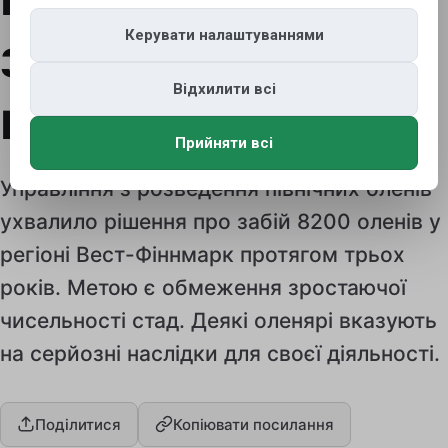
Керувати налаштуваннями
загрозу
Відхилити всі
майбутньому
Прийняти всі
Управління з розведення північних оленів
ухвалило рішення про забій 8200 оленів у
регіоні Вест-Фіннмарк протягом трьох
років. Метою є обмеження зростаючої
чисельності стад. Деякі оленярі вказують
на серйозні наслідки для своєї діяльності.
Поділитися
Копіювати посилання