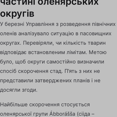
частині оленярських
округів
У березні Управління з розведення північних
оленів аналізувало ситуацію в пасовищних
округах. Перевіряли, чи кількість тварин
відповідає встановленим лімітам. Метою
було, щоб округи самостійно визначили
спосіб скорочення стад. П’ять з них не
представили затверджених планів і не
досягли згоди.
Найбільше скорочення стосується
оленярської групи Ábborášša (сііда –