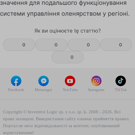
значення для подальшого функціонування
системи управління оленярством у регіоні.
Як ви оцінюєте tę статтю?
0
0
0
0
0
Facebook
Messenger
YouTube
Instagram
TikTok
Copyright © Inventive Logic sp. z o.o. sp. k. 2008 - 2026. Всі
права захищені. Використання сайту означає прийняття правил.
Портал не несе відповідальності за контент, опублікований
користувачами!