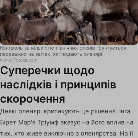
Контроль за кількістю північних оленів ґрунтується
переважно на звітах, які подають оленярі.
Фото: Fotolia.com
Суперечки щодо
наслідків і принципів
скорочення
Деякі оленярі критикують це рішення. Інга
Бірет Мар'я Тріумф вказує на його вплив на
тих, хто живе виключно з оленярства. На її