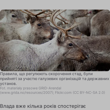
Правила, що регулюють скорочення стад, були
прийняті за участю галузевих організацій та державних
установ.
Fot. materiały prasowe GRID-Arendal
(www.grida.no/resources/2007); Flickr.com (CC BY-NC-SA 2.0)
Влада вже кілька років спостерігає