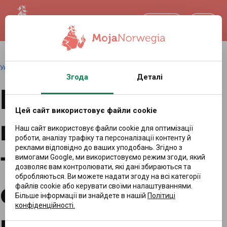
UA
Українська
|
Redakcja
|
12.04.2026 09:11
Згода
Деталі
Норвегія
Цей сайт використовує файли cookie
наказує забій
Наш сайт використовує файли cookie для оптимізації
роботи, аналізу трафіку та персоналізації контенту й
реклами відповідно до ваших уподобань. Згідно з
тисяч північних
вимогами Google, ми використовуємо режим згоди, який
дозволяє вам контролювати, які дані збираються та
обробляються. Ви можете надати згоду на всі категорії
оленів. Оленярі
файлів cookie або керувати своїми налаштуваннями.
Більше інформації ви знайдете в нашій
Політиці
конфіденційності.
говорять про