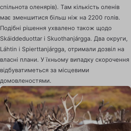
спільнота оленярів). Там кількість оленів
має зменшитися більш ніж на 2200 голів.
Подібні рішення ухвалено також щодо
Skáiddeduottar і Skuothanjárgga. Два округи,
Láhtin і Spierttanjárgga, отримали дозвіл на
власні плани. У їхньому випадку скорочення
відбуватиметься за місцевими
домовленостями.