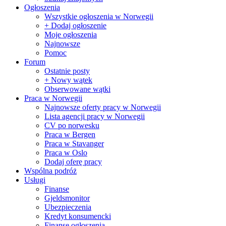
Ogłoszenia
Wszystkie ogłoszenia w Norwegii
+ Dodaj ogłoszenie
Moje ogłoszenia
Najnowsze
Pomoc
Forum
Ostatnie posty
+ Nowy wątek
Obserwowane wątki
Praca w Norwegii
Najnowsze oferty pracy w Norwegii
Lista agencji pracy w Norwegii
CV po norwesku
Praca w Bergen
Praca w Stavanger
Praca w Oslo
Dodaj oferę pracy
Wspólna podróż
Usługi
Finanse
Gjeldsmonitor
Ubezpieczenia
Kredyt konsumencki
Finanse ogłoszenia