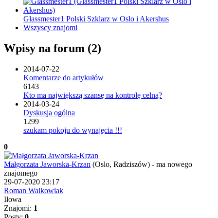
Glassmester1 Polski Szklarz w Oslo i Akershus
Wszyscy znajomi
Wpisy na forum (2)
2014-07-22
Komentarze do artykułów
6143
Kto ma największą szansę na kontrolę celną?
2014-03-24
Dyskusja ogólna
1299
szukam pokoju do wynajęcia !!!
0
Małgorzata Jaworska-Krzan
(Oslo, Radziszów)
-
ma nowego
znajomego
29-07-2020 23:17
Roman Walkowiak
Iłowa
Znajomi:
1
Posty:
0