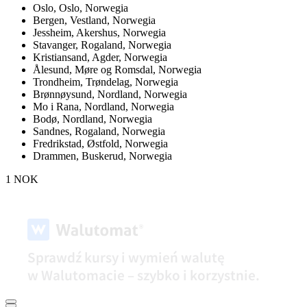
Oslo,
Oslo, Norwegia
Bergen,
Vestland, Norwegia
Jessheim,
Akershus, Norwegia
Stavanger,
Rogaland, Norwegia
Kristiansand,
Agder, Norwegia
Ålesund,
Møre og Romsdal, Norwegia
Trondheim,
Trøndelag, Norwegia
Brønnøysund,
Nordland, Norwegia
Mo i Rana,
Nordland, Norwegia
Bodø,
Nordland, Norwegia
Sandnes,
Rogaland, Norwegia
Fredrikstad,
Østfold, Norwegia
Drammen,
Buskerud, Norwegia
1 NOK