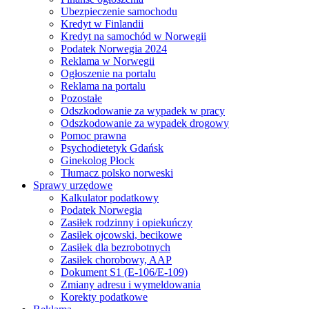
Ubezpieczenie samochodu
Kredyt w Finlandii
Kredyt na samochód w Norwegii
Podatek Norwegia 2024
Reklama w Norwegii
Ogłoszenie na portalu
Reklama na portalu
Pozostałe
Odszkodowanie za wypadek w pracy
Odszkodowanie za wypadek drogowy
Pomoc prawna
Psychodietetyk Gdańsk
Ginekolog Płock
Tłumacz polsko norweski
Sprawy urzędowe
Kalkulator podatkowy
Podatek Norwegia
Zasiłek rodzinny i opiekuńczy
Zasiłek ojcowski, becikowe
Zasiłek dla bezrobotnych
Zasiłek chorobowy, AAP
Dokument S1 (E-106/E-109)
Zmiany adresu i wymeldowania
Korekty podatkowe