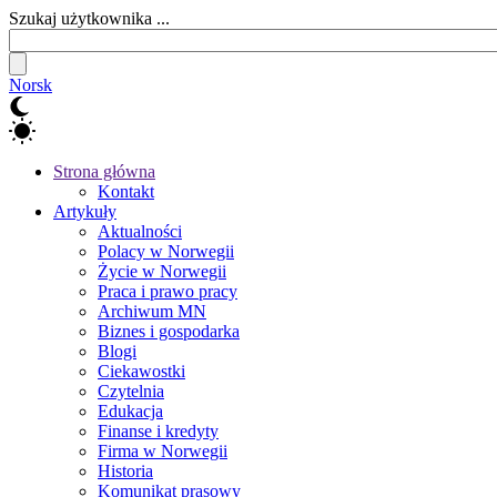
Szukaj użytkownika ...
Norsk
Strona główna
Kontakt
Artykuły
Aktualności
Polacy w Norwegii
Życie w Norwegii
Praca i prawo pracy
Archiwum MN
Biznes i gospodarka
Blogi
Ciekawostki
Czytelnia
Edukacja
Finanse i kredyty
Firma w Norwegii
Historia
Komunikat prasowy