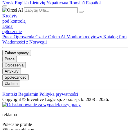
Norsk
English
Lietuvių
Українська
Română
Español
Kredyty
pod kontrolą
Dodaj
ogłoszenie
Praca
Ogłoszenia
Czat z Orłem Ai
Monitor kredytowy
Katalog firm
Wiadomości z Norwegii
Załatw sprawy
Praca
Ogłoszenia
Artykuły
Społeczność
Dla firm
Kontakt
Regulamin
Polityka prywatności
Copyright © Inventive Logic sp. z o.o. sp. k. 2008 - 2026.
reklama
Polecane profile
Filtr wyszukiwań