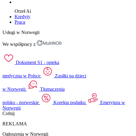
Orzeł
Ai
Kredyty
Praca
Usługi w Norwegii
We współpracy z
Dokument S1 - opieka
medyczna w Polsce
Zasiłki na dzieci
w Norwegii
Tłumaczenia
polsko - norweskie
Korekta podatku
Emerytura w
Norwegii
Cofnij
REKLAMA
Ogłoszenia w Norwegii