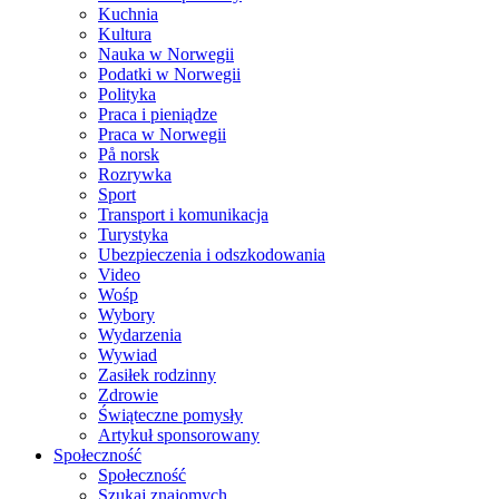
Kuchnia
Kultura
Nauka w Norwegii
Podatki w Norwegii
Polityka
Praca i pieniądze
Praca w Norwegii
På norsk
Rozrywka
Sport
Transport i komunikacja
Turystyka
Ubezpieczenia i odszkodowania
Video
Wośp
Wybory
Wydarzenia
Wywiad
Zasiłek rodzinny
Zdrowie
Świąteczne pomysły
Artykuł sponsorowany
Społeczność
Społeczność
Szukaj znajomych