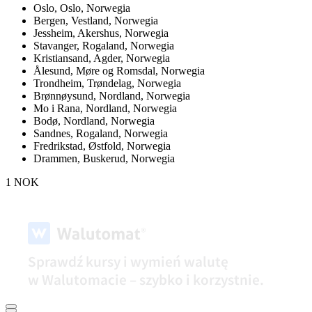
Oslo,
Oslo, Norwegia
Bergen,
Vestland, Norwegia
Jessheim,
Akershus, Norwegia
Stavanger,
Rogaland, Norwegia
Kristiansand,
Agder, Norwegia
Ålesund,
Møre og Romsdal, Norwegia
Trondheim,
Trøndelag, Norwegia
Brønnøysund,
Nordland, Norwegia
Mo i Rana,
Nordland, Norwegia
Bodø,
Nordland, Norwegia
Sandnes,
Rogaland, Norwegia
Fredrikstad,
Østfold, Norwegia
Drammen,
Buskerud, Norwegia
1 NOK