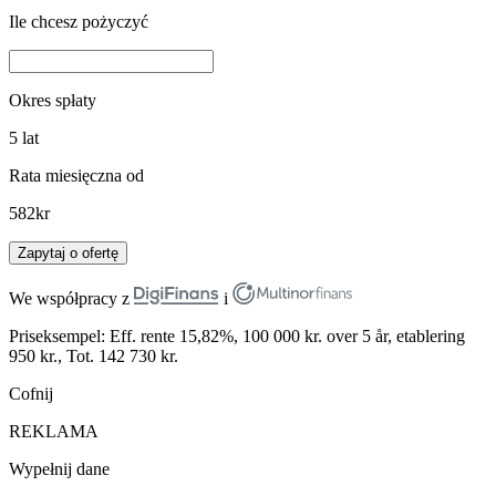
Ile chcesz pożyczyć
Okres spłaty
5
lat
Rata miesięczna od
582
kr
Zapytaj o ofertę
We współpracy z
i
Priseksempel: Eff. rente 15,82%, 100 000 kr. over 5 år, etablering
950 kr., Tot. 142 730 kr.
Cofnij
REKLAMA
Wypełnij dane