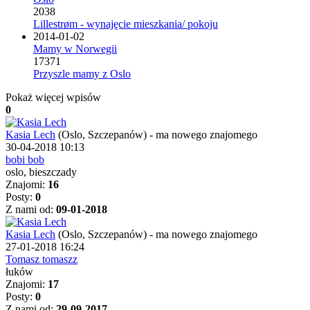
2038
Lillestrøm - wynajęcie mieszkania/ pokoju
2014-01-02
Mamy w Norwegii
17371
Przyszle mamy z Oslo
Pokaż więcej wpisów
0
Kasia Lech
(Oslo, Szczepanów)
-
ma nowego znajomego
30-04-2018 10:13
bobi bob
oslo, bieszczady
Znajomi:
16
Posty:
0
Z nami od:
09-01-2018
Kasia Lech
(Oslo, Szczepanów)
-
ma nowego znajomego
27-01-2018 16:24
Tomasz tomaszz
łuków
Znajomi:
17
Posty:
0
Z nami od:
29-09-2017