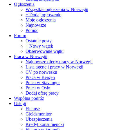
Ogłoszenia
Wszystkie ogłoszenia w Norwegii
+ Dodaj ogłoszenie
Moje ogłoszenia
Najnowsze
Pomoc
Forum
Ostatnie posty
+ Nowy wątek
Obserwowane wątki
Praca w Norwegii
Najnowsze oferty pracy w Norwegii
Lista agencji pracy w Norwegii
CV po norwesku
Praca w Bergen
Praca w Stavanger
Praca w Oslo
Dodaj oferę pracy
Wspólna podróż
Usługi
Finanse
Gjeldsmonitor
Ubezpieczenia
Kredyt konsumencki
Finanse ogłoszenia