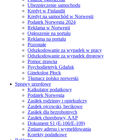
Ubezpieczenie samochodu
Kredyt w Finlandii
Kredyt na samochód w Norwegii
Podatek Norwegia 2024
Reklama w Norwegii
Ogłoszenie na portalu
Reklama na portalu
Pozostałe
Odszkodowanie za wypadek w pracy
Odszkodowanie za wypadek drogowy
Pomoc prawna
Psychodietetyk Gdańsk
Ginekolog Płock
Tłumacz polsko norweski
Sprawy urzędowe
Kalkulator podatkowy
Podatek Norwegia
Zasiłek rodzinny i opiekuńczy
Zasiłek ojcowski, becikowe
Zasiłek dla bezrobotnych
Zasiłek chorobowy, AAP
Dokument S1 (E-106/E-109)
Zmiany adresu i wymeldowania
Korekty podatkowe