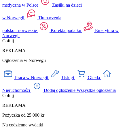
medyczna w Polsce
Zasiłki na dzieci
w Norwegii
Tłumaczenia
polsko - norweskie
Korekta podatku
Emerytura w
Norwegii
Cofnij
REKLAMA
Ogłoszenia w Norwegii
Praca w Norwegii
Usługi
Giełda
Nieruchomości
Dodaj ogłoszenie
Wszystkie ogłoszenia
Cofnij
REKLAMA
Pożyczka od 25 000 kr
Na codzienne wydatki