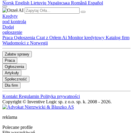
Norsk
English
Lietuvių
Українська
Română
Español
Kredyty
pod kontrolą
Dodaj
ogłoszenie
Praca
Ogłoszenia
Czat z Orłem Ai
Monitor kredytowy
Katalog firm
Wiadomości z Norwegii
Załatw sprawy
Praca
Ogłoszenia
Artykuły
Społeczność
Dla firm
Kontakt
Regulamin
Polityka prywatności
Copyright © Inventive Logic sp. z o.o. sp. k. 2008 - 2026.
reklama
Polecane profile
Filtr wyszukiwań