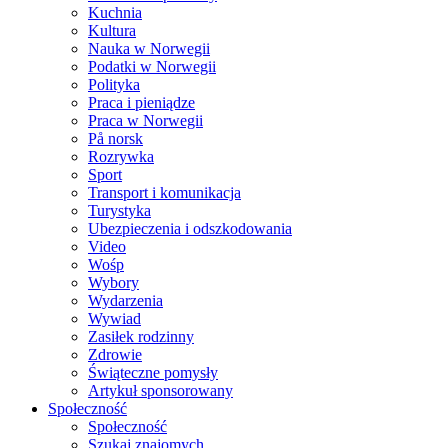
Kuchnia
Kultura
Nauka w Norwegii
Podatki w Norwegii
Polityka
Praca i pieniądze
Praca w Norwegii
På norsk
Rozrywka
Sport
Transport i komunikacja
Turystyka
Ubezpieczenia i odszkodowania
Video
Wośp
Wybory
Wydarzenia
Wywiad
Zasiłek rodzinny
Zdrowie
Świąteczne pomysły
Artykuł sponsorowany
Społeczność
Społeczność
Szukaj znajomych