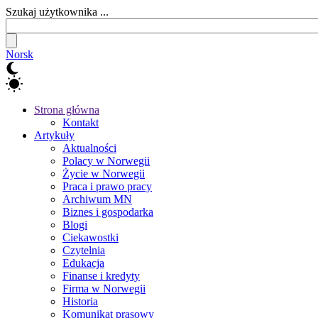
Szukaj użytkownika ...
Norsk
Strona główna
Kontakt
Artykuły
Aktualności
Polacy w Norwegii
Życie w Norwegii
Praca i prawo pracy
Archiwum MN
Biznes i gospodarka
Blogi
Ciekawostki
Czytelnia
Edukacja
Finanse i kredyty
Firma w Norwegii
Historia
Komunikat prasowy