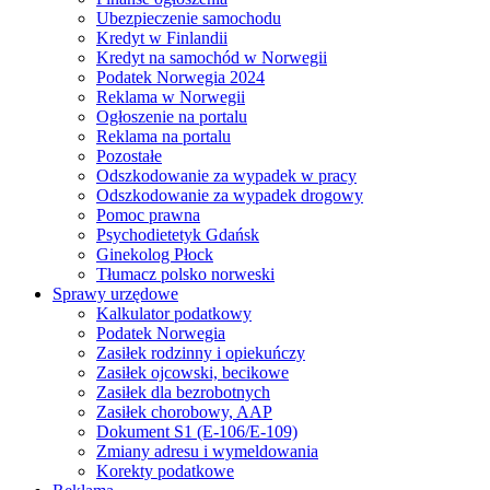
Ubezpieczenie samochodu
Kredyt w Finlandii
Kredyt na samochód w Norwegii
Podatek Norwegia 2024
Reklama w Norwegii
Ogłoszenie na portalu
Reklama na portalu
Pozostałe
Odszkodowanie za wypadek w pracy
Odszkodowanie za wypadek drogowy
Pomoc prawna
Psychodietetyk Gdańsk
Ginekolog Płock
Tłumacz polsko norweski
Sprawy urzędowe
Kalkulator podatkowy
Podatek Norwegia
Zasiłek rodzinny i opiekuńczy
Zasiłek ojcowski, becikowe
Zasiłek dla bezrobotnych
Zasiłek chorobowy, AAP
Dokument S1 (E-106/E-109)
Zmiany adresu i wymeldowania
Korekty podatkowe