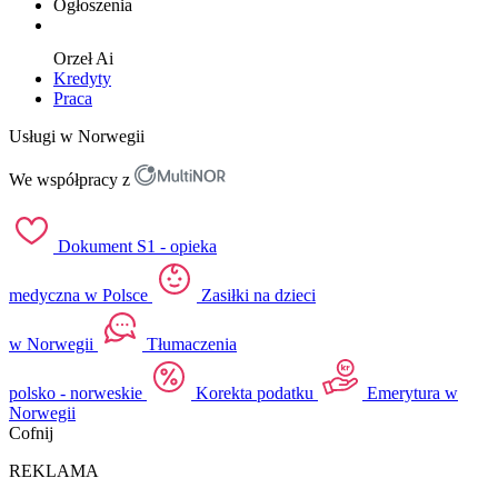
Ogłoszenia
Orzeł
Ai
Kredyty
Praca
Usługi w Norwegii
We współpracy z
Dokument S1 - opieka
medyczna w Polsce
Zasiłki na dzieci
w Norwegii
Tłumaczenia
polsko - norweskie
Korekta podatku
Emerytura w
Norwegii
Cofnij
REKLAMA