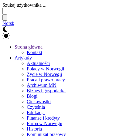
Szukaj użytkownika ...
Norsk
Strona główna
Kontakt
Artykuły
Aktualności
Polacy w Norwegii
Życie w Norwegii
Praca i prawo pracy
Archiwum MN
Biznes i gospodarka
Blogi
Ciekawostki
Czytelnia
Edukacja
Finanse i kredyty
Firma w Norwegii
Historia
Komunikat prasowy