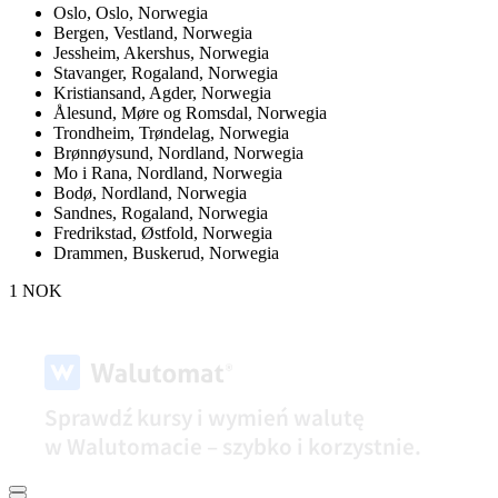
Oslo,
Oslo, Norwegia
Bergen,
Vestland, Norwegia
Jessheim,
Akershus, Norwegia
Stavanger,
Rogaland, Norwegia
Kristiansand,
Agder, Norwegia
Ålesund,
Møre og Romsdal, Norwegia
Trondheim,
Trøndelag, Norwegia
Brønnøysund,
Nordland, Norwegia
Mo i Rana,
Nordland, Norwegia
Bodø,
Nordland, Norwegia
Sandnes,
Rogaland, Norwegia
Fredrikstad,
Østfold, Norwegia
Drammen,
Buskerud, Norwegia
1 NOK