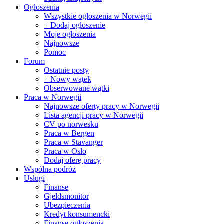
Ogłoszenia
Wszystkie ogłoszenia w Norwegii
+ Dodaj ogłoszenie
Moje ogłoszenia
Najnowsze
Pomoc
Forum
Ostatnie posty
+ Nowy wątek
Obserwowane wątki
Praca w Norwegii
Najnowsze oferty pracy w Norwegii
Lista agencji pracy w Norwegii
CV po norwesku
Praca w Bergen
Praca w Stavanger
Praca w Oslo
Dodaj oferę pracy
Wspólna podróż
Usługi
Finanse
Gjeldsmonitor
Ubezpieczenia
Kredyt konsumencki
Finanse ogłoszenia