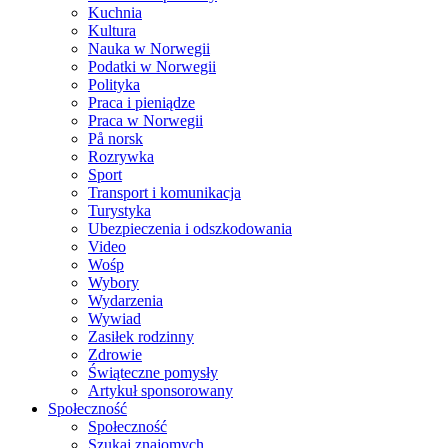
Kuchnia
Kultura
Nauka w Norwegii
Podatki w Norwegii
Polityka
Praca i pieniądze
Praca w Norwegii
På norsk
Rozrywka
Sport
Transport i komunikacja
Turystyka
Ubezpieczenia i odszkodowania
Video
Wośp
Wybory
Wydarzenia
Wywiad
Zasiłek rodzinny
Zdrowie
Świąteczne pomysły
Artykuł sponsorowany
Społeczność
Społeczność
Szukaj znajomych