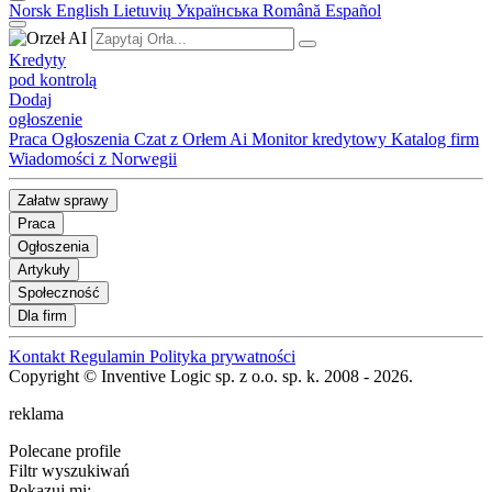
Norsk
English
Lietuvių
Українська
Română
Español
Kredyty
pod kontrolą
Dodaj
ogłoszenie
Praca
Ogłoszenia
Czat z Orłem Ai
Monitor kredytowy
Katalog firm
Wiadomości z Norwegii
Załatw sprawy
Praca
Ogłoszenia
Artykuły
Społeczność
Dla firm
Kontakt
Regulamin
Polityka prywatności
Copyright © Inventive Logic sp. z o.o. sp. k. 2008 - 2026.
reklama
Polecane profile
Filtr wyszukiwań
Pokazuj mi: