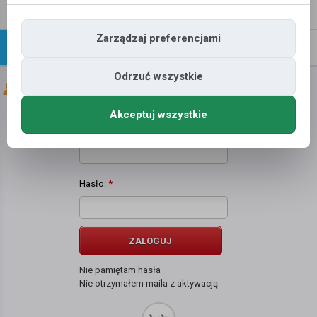
Napisz
Profil
wiadomość
Zarządzaj preferencjami
Znajomi
Galeria
Odrzuć wszystkie
Znajomi użytkownika
janusz m
Akceptuj wszystkie
Użytkownik:
*
Hasło:
*
ZALOGUJ
Nie pamiętam hasła
Nie otrzymałem maila z aktywacją