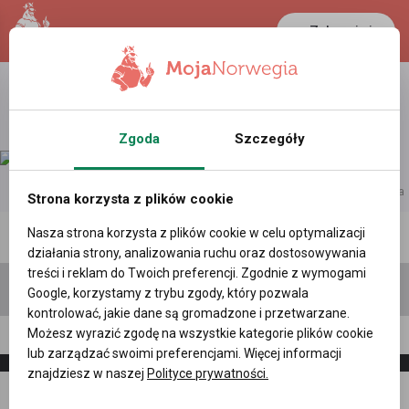
Zaloguj się
Zgoda
Szczegóły
reklama
Strona korzysta z plików cookie
Nasza strona korzysta z plików cookie w celu optymalizacji
Polecane profile
Filtr wyszukiwań
działania strony, analizowania ruchu oraz dostosowywania
treści i reklam do Twoich preferencji. Zgodnie z wymogami
Google, korzystamy z trybu zgody, który pozwala
kontrolować, jakie dane są gromadzone i przetwarzane.
Możesz wyrazić zgodę na wszystkie kategorie plików cookie
Ania G, (41 l.)
lub zarządzać swoimi preferencjami. Więcej informacji
znajdziesz w naszej
Polityce prywatności.
Napisz
Zaproś
wiadomość
do znajomych