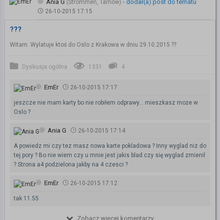
Ania G
-
dodał(a) post do tematu
(Strommen, Tarnów)
26-10-2015 17:15
???
Witam. Wylatuje ktoś do Oslo z Krakowa w dniu 29.10.2015 ??
Dyskusja ogólna
1331
4
EmEr
26-10-2015 17:17
jeszcze nie mam karty bo nie robiłem odprawy... mieszkasz może w
Oslo ?
Ania G
26-10-2015 17:14
A powiedz mi czy tez masz nowa karte pokladowa ? Inny wyglad niz do
tej pory ? Bo nie wiem czy u mnie jest jakis blad czy się wyglad zmienil
? Strona a4 podzielona jakby na 4 czesci ?
EmEr
26-10-2015 17:12
tak 11.55
Zobacz więcej komentarzy