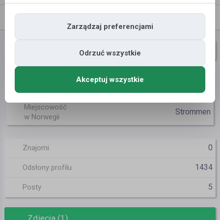
Znajomi
Galeria
Zarządzaj preferencjami
22Anulka22
Nazwa użytkownika
Odrzuć wszystkie
Akceptuj wszystkie
Miejscowość
Tarnów
w Polsce
Miejscowość
Strommen
w Norwegii
0
Znajomi
1434
Odsłony profilu
5
Posty
Zdjęcia (1)