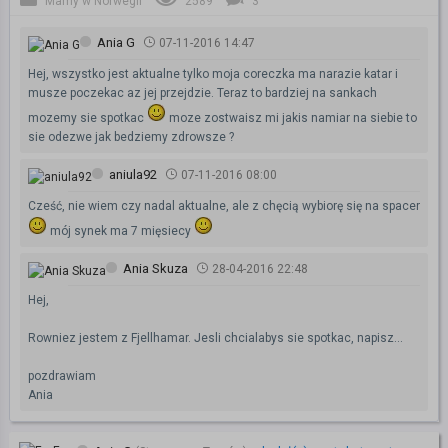
Mamy w Norwegii
2589
3
Ania G
07-11-2016 14:47
Hej, wszystko jest aktualne tylko moja coreczka ma narazie katar i
musze poczekac az jej przejdzie. Teraz to bardziej na sankach
mozemy sie spotkac
moze zostwaisz mi jakis namiar na siebie to
sie odezwe jak bedziemy zdrowsze ?
aniula92
07-11-2016 08:00
Cześć, nie wiem czy nadal aktualne, ale z chęcią wybiorę się na spacer
mój synek ma 7 mięsiecy
Ania Skuza
28-04-2016 22:48
Hej,
Rowniez jestem z Fjellhamar. Jesli chcialabys sie spotkac, napisz...
pozdrawiam
Ania