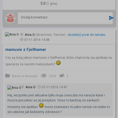
5.0
(1 głos)
Ania G
-
dodał(a) post do tematu
(Strommen, Tarnów)
07-11-2016 14:48
mamusie z Fjellhamar
Czy są tutaj jakieś mamusie z Fjellhamar, które chętnie by się spotkały na
spacerze ze swoimi maluszkami?
Mamy w Norwegii
2589
3
Ania G
07-11-2016 14:47
Hej, wszystko jest aktualne tylko moja coreczka ma narazie katar i
musze poczekac az jej przejdzie. Teraz to bardziej na sankach
mozemy sie spotkac
moze zostwaisz mi jakis namiar na siebie to
sie odezwe jak bedziemy zdrowsze ?