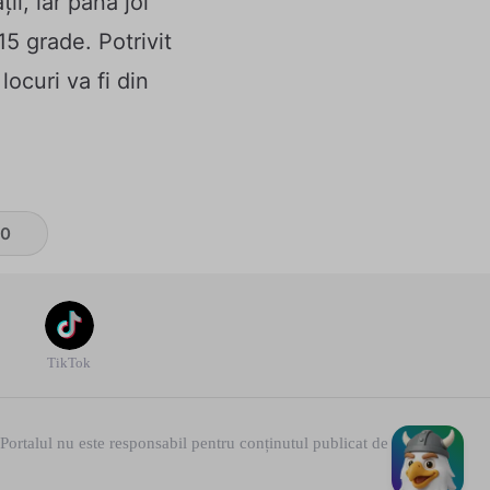
ii, iar până joi
5 grade. Potrivit
locuri va fi din
0
TikTok
ortalul nu este responsabil pentru conținutul publicat de utilizatori!