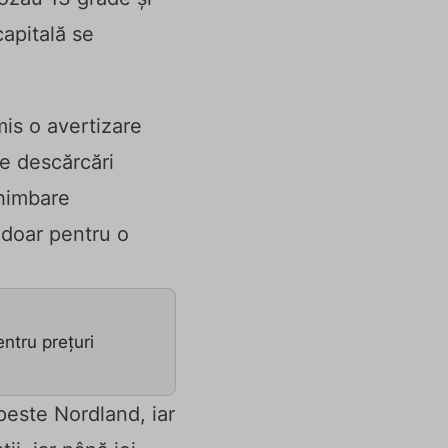
capitală se
mis o avertizare
e descărcări
chimbare
a doar pentru o
ntru prețuri
 peste Nordland, iar