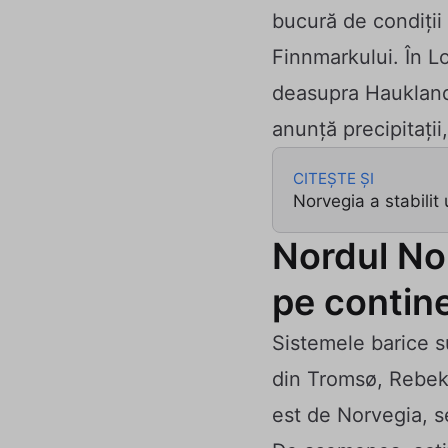
bucură de condiții
Finnmarkului. În Lo
deasupra Hauklands
anunță precipitații
CITEȘTE ȘI
Norvegia a stabilit 
Nordul Nor
pe contin
Sistemele barice s
din Tromsø, Rebekk
est de Norvegia, s