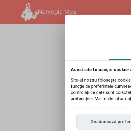
Norvegia Mea
Română
|
Redakcja
|
10.0
Contra
Norvegi
Acest site folosește cookie-u
Site-ul nostru folosește cookie-
funcție de preferințele dumnea
trebui
controlați ce date sunt colectat
preferințele. Mai multe informați
furtuni
Gestionează prefer