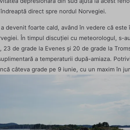
itatea depresionară din sud ajută la acest fen
 îndreaptă direct spre nordul Norvegiei.
 a devenit foarte cald, având în vedere că este 
vegiei. În timpul discuției cu meteorologul, s-au
, 23 de grade la Evenes și 20 de grade la Trom
suplimentară a temperaturii după-amiaza. Potrivit
 încă câteva grade pe 9 iunie, cu un maxim în jur