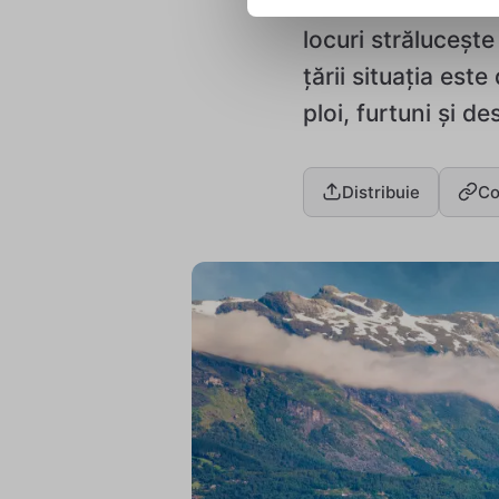
Nordul Norvegiei 
locuri străluceșt
țării situația est
ploi, furtuni și de
Distribuie
Co