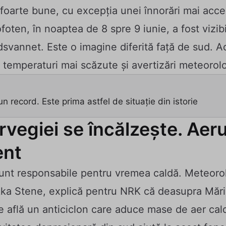
 foarte bune, cu excepția unei înnorări mai acce
foten, în noaptea de 8 spre 9 iunie, a fost vizib
vannet. Este o imagine diferită față de sud. A
, temperaturi mai scăzute și avertizări meteorol
un record. Este prima astfel de situație din istorie
vegiei se încălzește. Aeru
ent
unt responsabile pentru vremea caldă. Meteorol
a Stene, explică pentru NRK că deasupra Mării
e află un anticiclon care aduce mase de aer cal