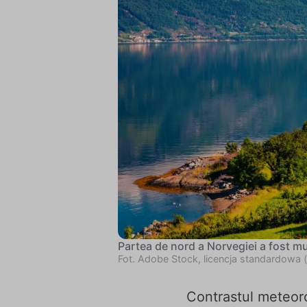
Partea de nord a Norvegiei a fost mul
Fot. Adobe Stock, licencja standardowa 
Contrastul meteoro