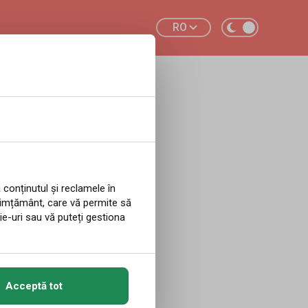
RO
lții
 conținutul și reclamele în
simțământ, care vă permite să
că de
ie-uri sau vă puteți gestiona
Acceptă tot