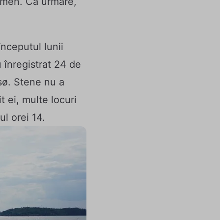
omen. Ca urmare,
începutul lunii
 înregistrat 24 de
sø. Stene nu a
 ei, multe locuri
ul orei 14.