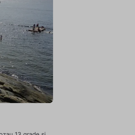
nozau 13 grade și