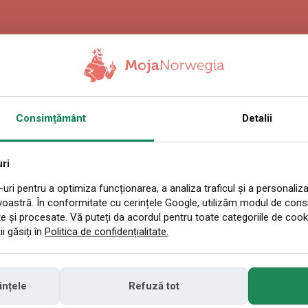
6.2026 10:54
Consimțământ
Detalii
st neobișnuit în
a. Unii au soare, a
ri
uri pentru a optimiza funcționarea, a analiza traficul și a personaliza
voastră. În conformitate cu cerințele Google, utilizăm modul de con
e să se pregăteas
e și procesate. Vă puteți da acordul pentru toate categoriile de cook
i găsiți în
Politica de confidențialitate.
ințele
Refuză tot