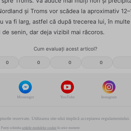
spre Troms. Va aduce mai mulți nori și precipitaț
Nordland și Troms vor scădea la aproximativ 12–1
u va fi larg, astfel că după trecerea lui, în multe 
 de senin, dar deja vizibil mai răcoros.
Cum evaluați acest articol?
0
0
0
0
Messenger
YouTube
Instagram
urile rezervate. Utilizarea site-ului implică acceptarea regulamentului. P
Puteți schimba
setările modulelor cookie
în orice moment