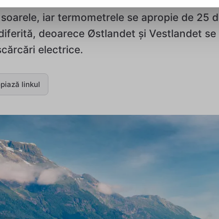
înregistrează temperaturi neobișnuit de ridic
e soarele, iar termometrele se apropie de 25 d
e diferită, deoarece Østlandet și Vestlandet s
scărcări electrice.
piază linkul