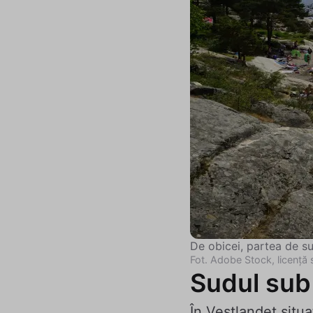
De obicei, partea de s
Fot. Adobe Stock, licență 
Sudul sub n
În Vestlandet situa