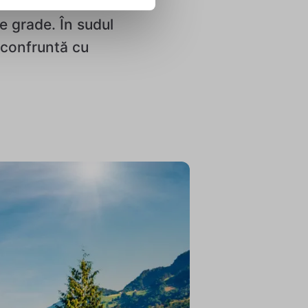
ate. În multe
e grade. În sudul
e confruntă cu