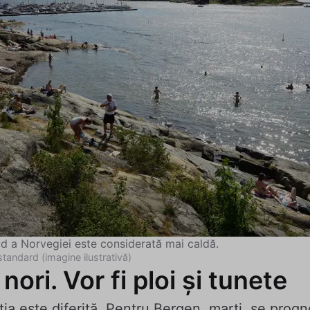
ud a Norvegiei este considerată mai caldă.
standard (imagine ilustrativă)
ori. Vor fi ploi și tunete
ția este diferită. Pentru Bergen, marți, se prog