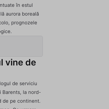
ntuate în estul
ilă aurora boreală
colo, prognozele
ogice.
l vine de
ogul de serviciu
 Barents, la nord-
d de pe continent.