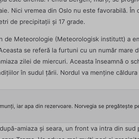
aie. Nici vremea din Oslo nu este favorabilă. În 
tri de precipitații și 17 grade.
an de Meteorologie (Meteorologisk institutt) a e
Aceasta se referă la furtuni cu un număr mare d
amiaza zilei de miercuri. Aceasta înseamnă o s
ițiilor în sudul țării. Nordul va menține căldur
 munți, iar apa din rezervoare. Norvegia se pregătește pe
 după-amiaza și seara, un front va intra din sud